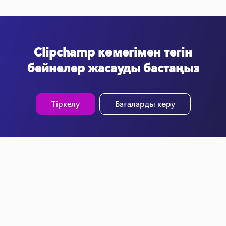
Clipchamp көмегімен тегін
бейнелер жасауды бастаңыз
Тіркелу
Бағаларды көру