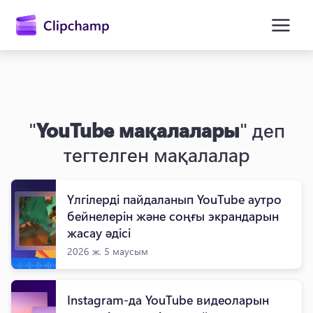
өту
"
YouTube мақалалары
" деп
тегтелген мақалалар
Үлгілерді пайдаланып YouTube аутро
Жүйеге кіру
бейнелерін және соңғы экрандарын
жасау әдісі
Тегін қолданып көру
2026 ж. 5 маусым
Instagram-да YouTube видеоларын