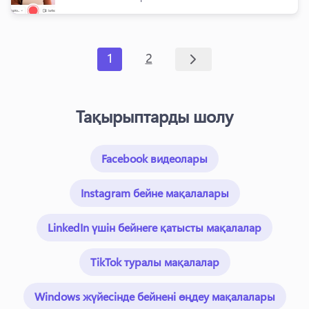
1
2
Тақырыптарды шолу
Facebook видеолары
Instagram бейне мақалалары
LinkedIn үшін бейнеге қатысты мақалалар
TikTok туралы мақалалар
Windows жүйесінде бейнені өңдеу мақалалары