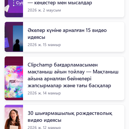
— кеңестер мен мысалдар
2026 ж. 2 маусым
Әкелер күніне арналған 15 видео
идеясы
2026 ж. 15 мамыр
Clipchamp бағдарламасымен
мақтаныш айын тойлау — Мақтаныш
айына арналған бейнелері
жапсырмалар және тағы басқалар
2026 ж. 14 мамыр
30 шығармашылық рождестволық
видео идеясы
2026 ж. 12 мамыр