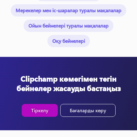
Мерекелер мен іс-шаралар туралы мақалалар
Ойын бейнелері туралы мақалалар
Оқу бейнелері
Clipchamp көмегімен тегін
бейнелер жасауды бастаңыз
Тіркелу
Бағаларды көру