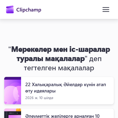
өту
"
Мерекелер мен іс-шаралар
туралы мақалалар
" деп
тегтелген мақалалар
Жүйеге кіру
22 Халықаралық Әйелдер күнін атап
өту идеялары
Тегін қолданып көру
2026 ж. 10 шілде
Әлеуметтік желілерге арналған 10