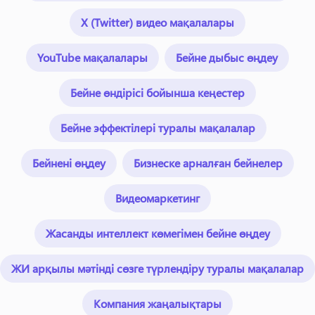
X (Twitter) видео мақалалары
YouTube мақалалары
Бейне дыбыс өңдеу
Бейне өндірісі бойынша кеңестер
Бейне эффектілері туралы мақалалар
Бейнені өңдеу
Бизнеске арналған бейнелер
Видеомаркетинг
Жасанды интеллект көмегімен бейне өңдеу
ЖИ арқылы мәтінді сөзге түрлендіру туралы мақалалар
Компания жаңалықтары