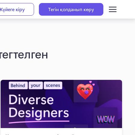
Жүйеге кіру
Тегін қолданып көру
тегтелген