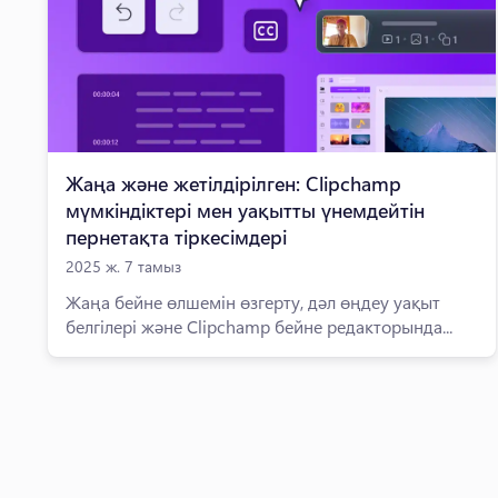
Жаңа және жетілдірілген: Clipchamp
мүмкіндіктері мен уақытты үнемдейтін
пернетақта тіркесімдері
2025 ж. 7 тамыз
Жаңа бейне өлшемін өзгерту, дәл өңдеу уақыт
белгілері және Clipchamp бейне редакторында...