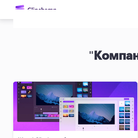
өту
"
Компа
Жүйеге кіру
Тегін қолданып көру