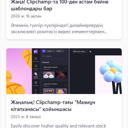
Жаңа! Clipchamp-та 100-ден астам бейне
шаблондары бар
2026 ж. 16 ақпан
Әлемнің түкпір-түкпіріндегі дизайнерлердің
эксклюзивті роялтисіз видео элементтерімен...
Жаңалық! Clipchamp-тағы "Мазмұн
кітапханасы" қойыншасы
2025 ж. 8 тамыз
Easily discover higher quality and relevant stock