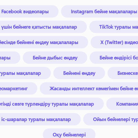
Facebook видеолары
Instagram бейне мақалалары
n үшін бейнеге қатысты мақалалар
TikTok туралы м
есінде бейнені өңдеу мақалалары
X (Twitter) вид
лары
Бейне дыбыс өңдеу
Бейне өндірісі 
 туралы мақалалар
Бейнені өңдеу
Бизнеске
еомаркетинг
Жасанды интеллект көмегімен бейне ө
інді сөзге түрлендіру туралы мақалалар
Компани
 іс-шаралар туралы мақалалар
Ойын бейнелері ту
Оқу бейнелері