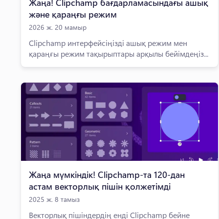
Жаңа! Clipchamp бағдарламасындағы ашық
және қараңғы режим
2026 ж. 20 мамыр
Clipchamp интерфейсіңізді ашық режим мен
қараңғы режим тақырыптары арқылы бейімдеңіз...
Жаңа мүмкіндік! Clipchamp-та 120-дан
астам векторлық пішін қолжетімді
2025 ж. 8 тамыз
Векторлық пішіндердің енді Clipchamp бейне