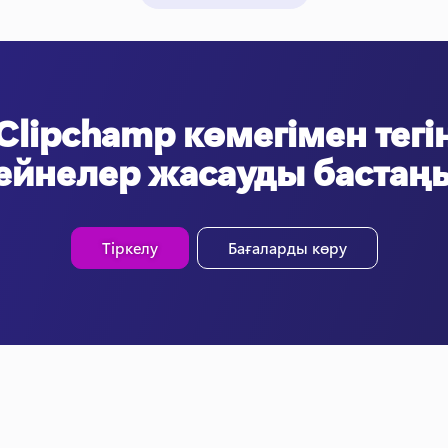
Clipchamp көмегімен тегі
ейнелер жасауды бастаң
Тіркелу
Бағаларды көру