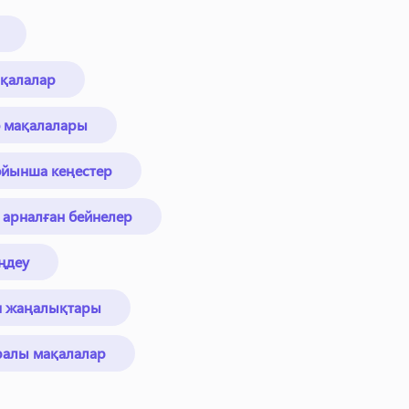
ақалалар
ео мақалалары
бойынша кеңестер
 арналған бейнелер
ңдеу
я жаңалықтары
ралы мақалалар