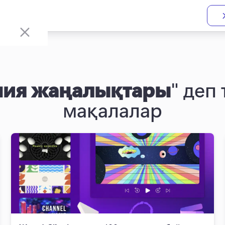
ния жаңалықтары
" деп 
мақалалар