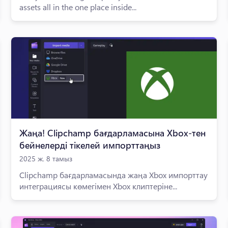
assets all in the one place inside...
Жаңа! Clipchamp бағдарламасына Xbox-тен
бейнелерді тікелей импорттаңыз
2025 ж. 8 тамыз
Clipchamp бағдарламасында жаңа Xbox импорттау
интеграциясы көмегімен Xbox клиптеріне...