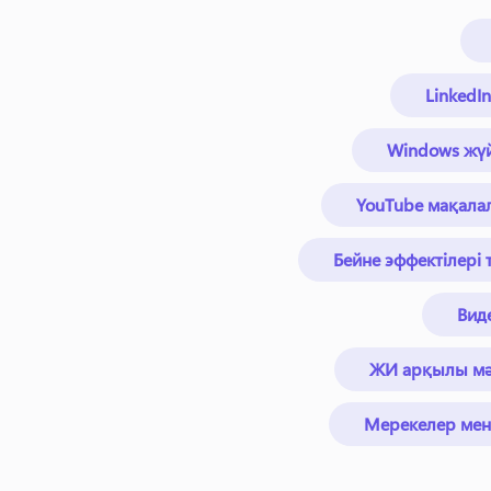
LinkedI
Windows жүй
YouTube мақала
Бейне эффектілері
Вид
ЖИ арқылы мәт
Мерекелер мен