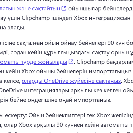
(opens in a new tab)
латын және сақтайтын
 ойыншылар бейнелерді
ау үшін Clipchamp ішіндегі Xbox интеграциясын 
на алады. 
лісіне сақталған ойын ойнау бейнелері 90 күн бо
мді, содан кейін құрылғыңыздағы сақтау орнын ұ
(opens in a new tab)
томатты түрде жойылады
. 
Clipchamp бағдарла
ен кейін Xbox ойыны бейнелерін импорттағыңыз 
з келсе, 
оларды OneDrive жүйесіне сақтаңыз
. 
Xbo
OneDrive интеграциялары арқылы кез келген ойы
рін бейне өңдегішіне оңай импорттаңыз.
 ескерту: Ойын бейнеклиптері тек Xbox желісінд
а, олар Xbox арқылы 90 күннен кейін автоматты т