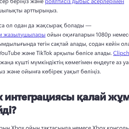
сер беріңіз және 
роялтисіз дыбыс әсерлерімен
ылықты арттырыңыз. 
са ол одан да жақсырақ болады — 
м жазылушылары
 ойын оқиғаларын 1080p немесе
мдылығында тегін сақтай алады, содан кейін ол
 YouTube және TikTok арқылы бөлісе алады. 
Clipc
 жаңа күшті мүмкіндіктің көмегімен өңдеуге аз уа
з және ойынға көбірек уақыт бөліңіз. 
x интеграциясы қалай жұ
йді?
ын Xbox ойын тақтасында немесе Xbox консоль