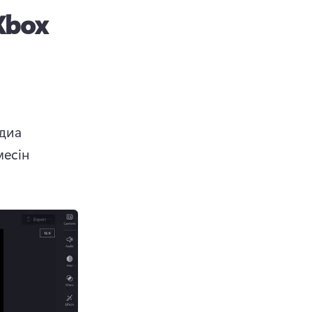
Xbox
диа 
есін 