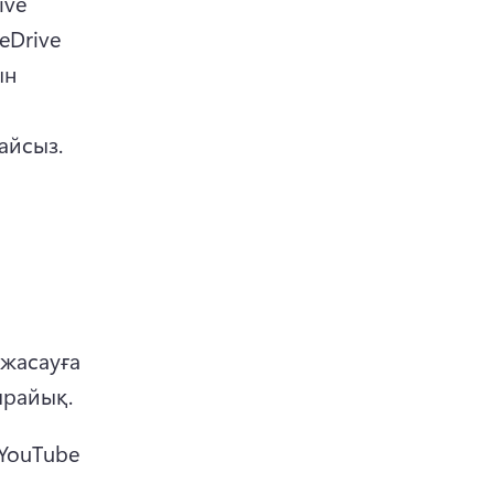
ve 
Drive 
н 
айсыз.
жасауға 
ырайық. 
ouTube 