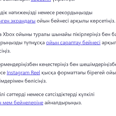
здік нәтижеңізді немесе рекордыңызды 
нген экрандағы
 ойын бейнесі арқылы көрсетіңіз.
 Xbox ойыны туралы шынайы пікірлеріңіз бен ба
рыңызды түпнұсқа 
ойын сараптау бейнесі
 арқыл
іңіз. 
рмендеріңізбен кеңестеріңіз бен шешімдеріңізбе
се 
Instagram Reel
 қысқа форматтағы бірегей ойы
мдерімен бөлісіңіз. 
ілі сәттерді немесе сәтсіздіктерді күлкілі 
 мем бейнелеріне
 айналдырыңыз. 