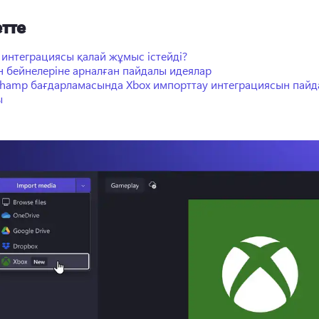
тте
 интеграциясы қалай жұмыс істейді?
 бейнелеріне арналған пайдалы идеялар
champ бағдарламасында Xbox импорттау интеграциясын пайд
ы