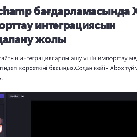
pchamp бағдарламасында 
орттау интеграциясын
далану жолы
айтын интеграцияларды ашу үшін импорттау ме
індегі көрсеткіні басыңыз.
Содан кейін Xbox түйм
.