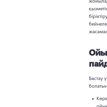
жойыла
қызметі
бірікті
бейнеле
жасамас
Ойы
пай
Бастау 
болатын
Көре
ойын