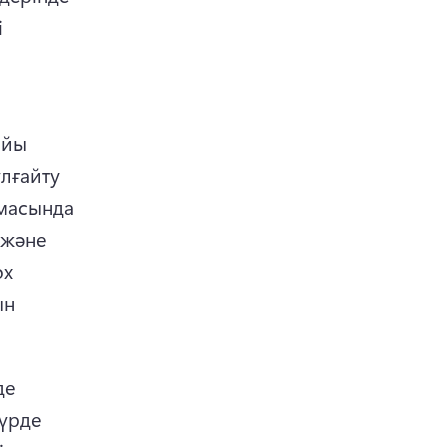
 
йы 
лғайту 
масында 
және 
x 
н 
е 
үрде 