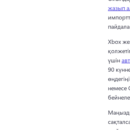
жазып а
импортт
пайдала
Xbox же
қолжеті
үшін 
ав
90 күнн
өңдегіңі
немесе 
бейнеле
Маңызды
сақталс