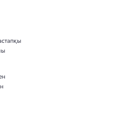
 
стапқы 
ы 
н 
н 