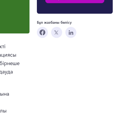
Бұл жазбаны бөлісу
ті 
ациясы 
бірнеше 
ауда 
ына 
 in a new tab)
лы 