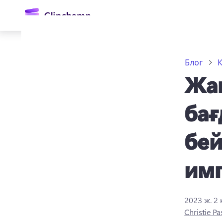
өту
Блог
Жаң
бағ
бей
Жүйеге кіру
им
Тегін қолданып көру
2023 ж. 2
Christie Pa