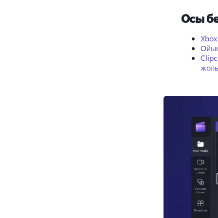
Осы бе
Xbox
Ойын
Clip
жол