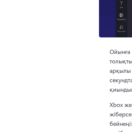
Ойынға 
толықты
арқылы 
секундт
қиынды
Xbox же
жіберсе
бейнеңіз