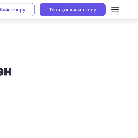
Жүйеге кіру
Тегін қолданып көру
ен