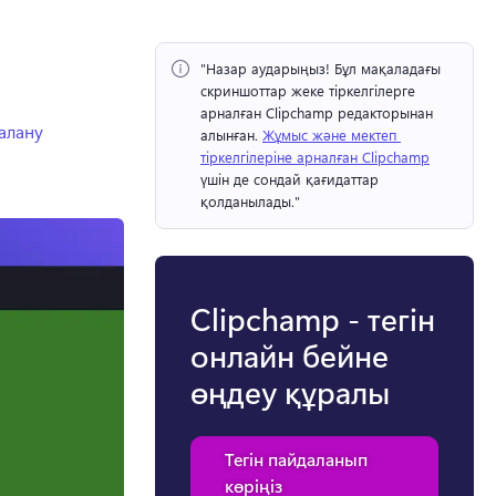
"Назар аударыңыз!
 Бұл мақаладағы 
скриншоттар жеке тіркелгілерге 
арналған Clipchamp редакторынан 
алану
алынған. 
Жұмыс және мектеп 
тіркелгілеріне арналған Clipchamp
үшін де сондай қағидаттар 
қолданылады." 
Clipchamp - тегін
онлайн бейне
өңдеу құралы
Тегін пайдаланып
көріңіз