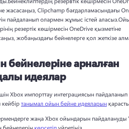
ды.
Бейнеклиптердің резервтік көшірмесін OneDri
не жасасаңыз, Clipchamp бағдарламасындағы One
руін пайдаланып олармен жұмыс істей аласыз.
Ойы
рінің резертік көшірмесін OneDrive қызметіне 
аңыз, жобаңыздағы бейнелерге қол жеткізе алм
н бейнелеріне арналған
далы идеялар
үшін Xbox импорттау интеграциясын пайдаланып 
 кейбір 
танымал ойын бейне идеяларын
 қараст
рмендерге жаңа Xbox ойындарын пайдалануды Y
 бейнелерін 
көрсетіп
 үйретіңіз. 