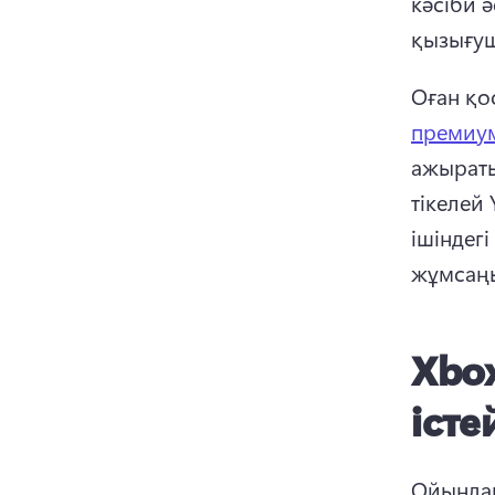
кәсіби ә
қызығуш
Оған қо
премиу
ажыраты
тікелей
ішіндегі
жұмсаңы
Xbo
істе
Ойындар