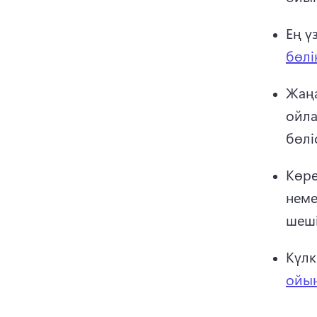
Ең ү
бөлі
Жаңа
ойла
бөліс
Көре
неме
шеші
Күлк
ойын