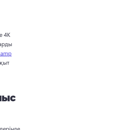
 4K 
арды 
hamp
қыт 
мыс
дерінде 