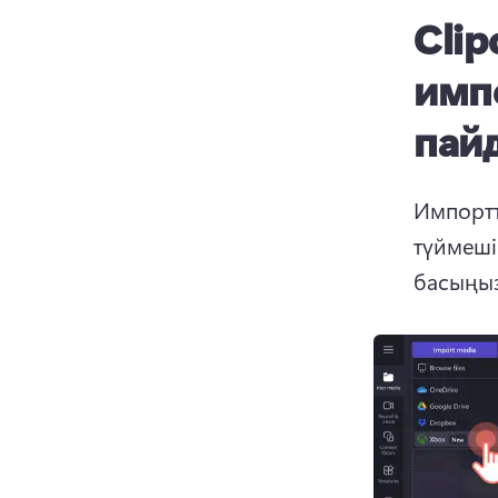
Cli
имп
пай
Импортт
түймешіг
басыңыз