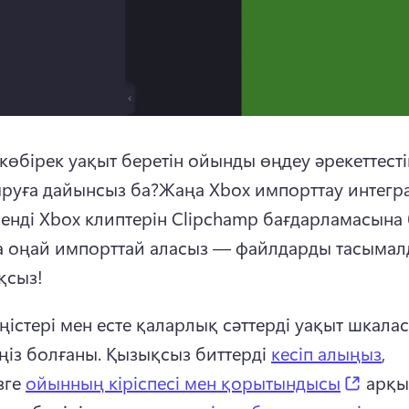
көбірек уақыт беретін ойынды өңдеу әрекеттестік
руға дайынсыз ба?
Жаңа Xbox импорттау интегр
енді Xbox клиптерін Clipchamp бағдарламасына 
а оңай импорттай аласыз — файлдарды тасымалд
қсыз!
ңістері мен есте қаларлық сәттерді уақыт шкалас
ңіз болғаны. 
Қызықсыз биттерді 
кесіп алыңыз
, 
(opens
ге 
ойынның кіріспесі мен қорытындысы
 арқы