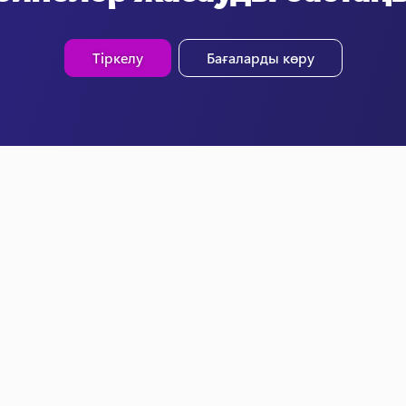
Тіркелу
Бағаларды көру