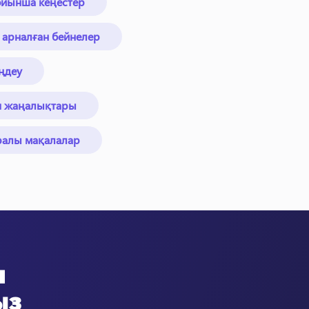
бойынша кеңестер
 арналған бейнелер
ңдеу
я жаңалықтары
ралы мақалалар
н
ыз