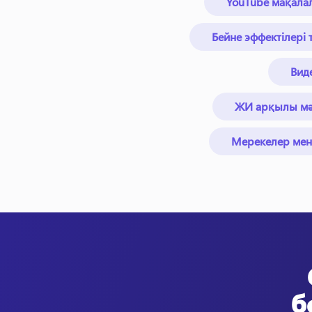
YouTube мақала
Бейне эффектілері
Вид
ЖИ арқылы мәт
Мерекелер мен
б