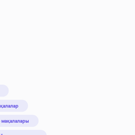
ақалалар
ео мақалалары