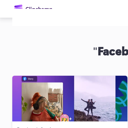
өту
"
Face
Жүйеге кіру
Тегін қолданып көру