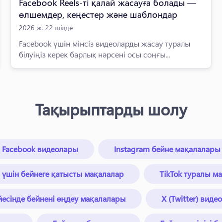
Facebook Reels-ті қалай жасауға болады —
өлшемдер, кеңестер және шаблондар
2026 ж. 22 шілде
Facebook үшін мінсіз видеоларды жасау туралы
білуіңіз керек барлық нәрсені осы соңғы...
Тақырыптарды шолу
Facebook видеолары
Instagram бейне мақалалары
n үшін бейнеге қатысты мақалалар
TikTok туралы м
есінде бейнені өңдеу мақалалары
X (Twitter) вид