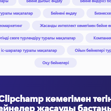
лары
Бейне дыбыс өңдеу
Бейне өндірісі 
 туралы мақалалар
Бейнені өңдеу
Бизнеске
еомаркетинг
Жасанды интеллект көмегімен бейне ө
інді сөзге түрлендіру туралы мақалалар
Компани
 іс-шаралар туралы мақалалар
Ойын бейнелері ту
Оқу бейнелері
Clipchamp көмегімен тегі
ейнелер жасауды бастаң