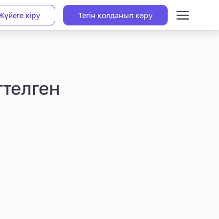
Жүйеге кіру
Тегін қолданып көру
гтелген