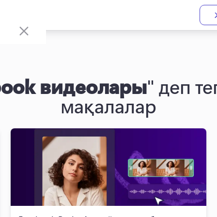
book видеолары
" деп те
мақалалар