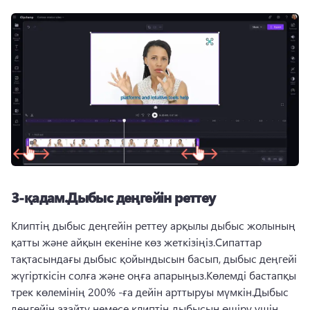
3-қадам.Дыбыс деңгейін реттеу
Клиптің дыбыс деңгейін реттеу арқылы дыбыс жолының 
қатты және айқын екеніне көз жеткізіңіз.Сипаттар 
тақтасындағы дыбыс қойындысын басып, дыбыс деңгейі 
жүгірткісін солға және оңға апарыңыз.Көлемді бастапқы 
трек көлемінің 200% -ға дейін арттыруы мүмкін.Дыбыс 
деңгейін азайту немесе клиптің дыбысын өшіру үшін 