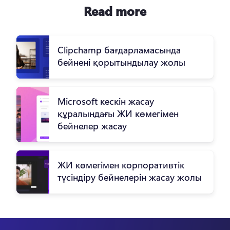
Read more
Clipchamp бағдарламасында
бейнені қорытындылау жолы
Microsoft кескін жасау
құралындағы ЖИ көмегімен
бейнелер жасау
ЖИ көмегімен корпоративтік
түсіндіру бейнелерін жасау жолы