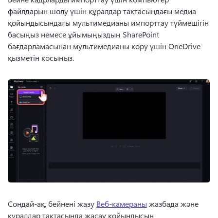
файлдарын шолу үшін құралдар тақтасындағы медиа 
қойындысындағы мультимедианы импорттау түймешігін 
басыңыз немесе ұйымыңыздың SharePoint 
бағдарламасынан мультимедианы көру үшін OneDrive 
қызметін қосыңыз.
Сондай-ақ, бейнені жазу 
Веб-камераны
 жазбада және 
құралдар тақтасында жасау қойындысын 