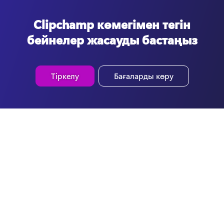
Clipchamp көмегімен тегін
бейнелер жасауды бастаңыз
Тіркелу
Бағаларды көру