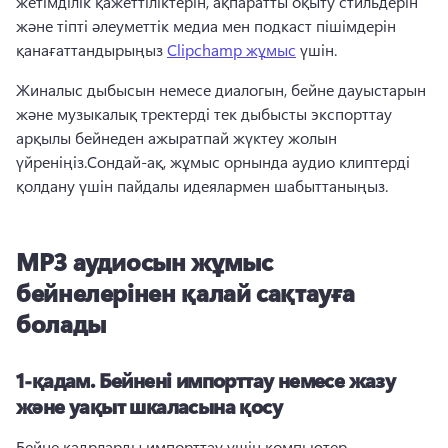
жетімділік қажеттіліктерін, ақпаратты оқыту стильдерін 
және тіпті әлеуметтік медиа мен подкаст пішімдерін 
қанағаттандырыңыз 
Clipchamp жұмыс
 үшін.
Жиналыс дыбысын немесе диалогын, бейне дауыстарын 
және музыкалық тректерді тек дыбысты экспорттау 
арқылы бейнеден ажыратпай жүктеу жолын 
үйреніңіз.Сондай-ақ, жұмыс орнында аудио клиптерді 
қолдану үшін пайдалы идеялармен шабыттаныңыз.
MP3 аудиосын жұмыс
бейнелерінен қалай сақтауға
болады
1-қадам. Бейнені импорттау немесе жазу
және уақыт шкаласына қосу
Бейне кадрларды импорттау үшін компьютер 