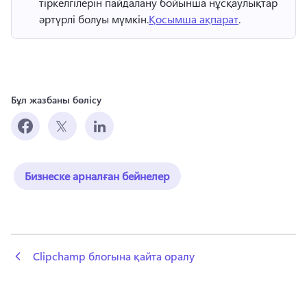
тіркелгілерін пайдалану бойынша нұсқаулықтар 
әртүрлі болуы мүмкін.
Қосымша ақпарат
. 
Бұл жазбаны бөлісу
Бизнеске арналған бейнелер
 Clipchamp блогына қайта оралу