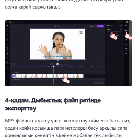
солға қарай сырғытыңыз.
4-қадам. Дыбыстық файл ретінде
экспорттау
MP3 файлын жүктеу үшін экспорттау түймесін басыңыз, 
содан кейін қосымша параметрлерді басу арқылы сапа 
қойындысын кеңейтіңіз.Бейне жобадан тек дыбысты 