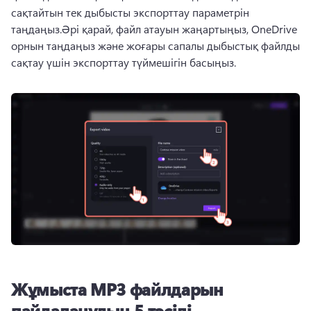
сақтайтын тек дыбысты экспорттау параметрін 
таңдаңыз.Әрі қарай, файл атауын жаңартыңыз, OneDrive 
орнын таңдаңыз және жоғары сапалы дыбыстық файлды 
сақтау үшін экспорттау түймешігін басыңыз.
Жұмыста MP3 файлдарын
пайдаланудың 5 тәсілі