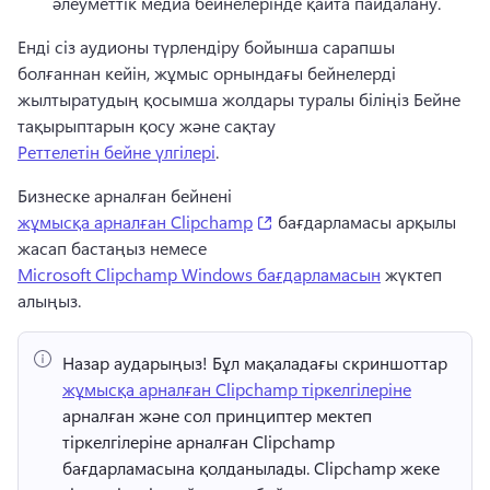
әлеуметтік медиа бейнелерінде қайта пайдалану.
Енді сіз аудионы түрлендіру бойынша сарапшы 
болғаннан кейін, жұмыс орнындағы бейнелерді 
жылтыратудың қосымша жолдары туралы біліңіз 
Бейне 
тақырыптарын қосу
 және сақтау 
Реттелетін бейне үлгілері
.
Бизнеске арналған бейнені 
(opens in a new tab)
жұмысқа арналған Clipchamp
 бағдарламасы арқылы 
жасап бастаңыз немесе 
Microsoft Clipchamp Windows бағдарламасын
 жүктеп 
алыңыз. 
Назар аударыңыз!
 Бұл мақаладағы скриншоттар ⁠ 
жұмысқа арналған Clipchamp тіркелгілеріне
арналған және сол принциптер мектеп 
тіркелгілеріне арналған Clipchamp 
бағдарламасына қолданылады. 
Clipchamp жеке 