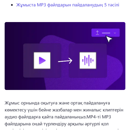
Жұмыста MP3 файлдарын пайдаланудың 5 тәсілі
Жұмыс орнында оқытуға және ортақ пайдалануға 
көмектесу үшін бейне жазбалар мен жиналыс клиптерін 
аудио файлдарға қайта пайдаланыңыз.MP4-ті MP3 
файлдарына оңай түрлендіру арқылы әртүрлі қол 