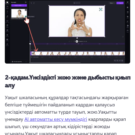
2-қадам.Үнсіздікті жою және дыбысты қиып
алу
Уақыт шкаласының құралдар тақтасындағы жарқыраған 
белгіше түймешігін пайдаланып кадрдан қалаусыз 
үнсіздіктерді автоматты түрде тауып, жою.Уақытты 
үнемдеу 
AI автоматты кесу мүмкіндігі
 кадрларды қарап 
шығып, үш секундтан артық кідірістерді жоюды 
ұсынады.Уақыт шкаласындағы ұсыныстарды қарап 