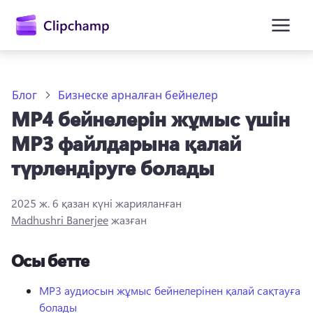
өту
Блог
Бизнеске арналған бейнелер
MP4 бейнелерін жұмыс үшін
MP3 файлдарына қалай
түрлендіруге болады
2025 ж. 6 қазан
күні жарияланған
Жүйеге кіру
Madhushri Banerjee
жазған
Тегін қолданып көру
Осы бетте
MP3 аудиосын жұмыс бейнелерінен қалай сақтауға
болады