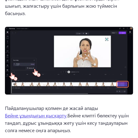
шығып, жалғастыру үшін барлығын жою түймесін 
басыңыз.
Пайдаланушылар қолмен де жасай алады 
Бейне ұзындығын қысқарту
.Бейне клипті бөлектеу үшін 
таңдап, дұрыс ұзындыққа жету үшін кесу таңдауларын 
солға немесе оңға апарыңыз.