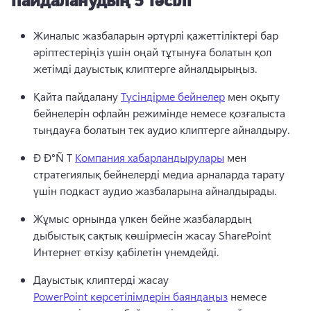
Жиналыс жазбаларын әртүрлі қажеттіліктері бар 
әріптестеріңіз үшін оңай тұтынуға болатын қол 
жетімді дауыстық клиптерге айналдырыңыз.
Қайта пайдалану 
Түсіндірме бейнелер
 мен оқыту 
бейнелерін офлайн режимінде немесе қозғалыста 
тыңдауға болатын тек аудио клиптерге айналдыру.
Ð Ð°Ñ T 
Компания хабарландырулары
 мен 
стратегиялық бейнелерді медиа арналарда тарату 
үшін подкаст аудио жазбаларына айналдырады.
Жұмыс орнында үлкен бейне жазбалардың 
дыбыстық сақтық көшірмесін жасау SharePoint 
Интернет өткізу қабілетін үнемдейді.
Дауыстық клиптерді жасау 
PowerPoint көрсетілімдерін баяндаңыз
 немесе 