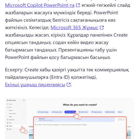
(opens in a new tab)
Microsoft Copilot PowerPoint-та
 егжей-тегжейлі слайд 
жазбаларын жасауға мүмкіндік береді. 
PowerPoint 
файлын сезімталдық белгісіз сақтағаныңызға көз 
(opens in a new 
жеткізіңіз. 
Келесіде, 
Microsoft 365 Жұмыс
жазбаңызды жасап, кіріңіз. 
Құралдар панелінен Create 
опциясын таңдаңыз, содан кейін видео жасау 
батырмасын таңдаңыз. 
Презентацияны табу үшін 
PowerPoint файлын қосу батырмасын басыңыз. 
Ескерту: Create хабы қазіргі уақытта тек коммерциялық 
пайдаланушыларға (Entra ID) қолжетімді, 
(opens in a new tab)
Екінші ұшқыш лицензиясы
. 