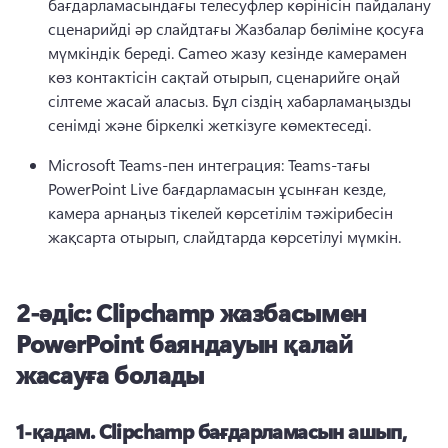
бағдарламасындағы телесуфлер көрінісін пайдалану 
сценарийді әр слайдтағы Жазбалар бөліміне қосуға 
мүмкіндік береді. 
Cameo жазу кезінде камерамен 
көз контактісін сақтай отырып, сценарийге оңай 
сілтеме жасай аласыз. 
Бұл сіздің хабарламаңызды 
сенімді және біркелкі жеткізуге көмектеседі. 
Microsoft Teams-пен интеграция: Teams-тағы 
PowerPoint Live бағдарламасын ұсынған кезде, 
камера арнаңыз тікелей көрсетілім тәжірибесін 
жақсарта отырып, слайдтарда көрсетілуі мүмкін. 
2-әдіс: Clipchamp жазбасымен
PowerPoint баяндауын қалай
жасауға болады
1-қадам.
Clipchamp бағдарламасын ашып,