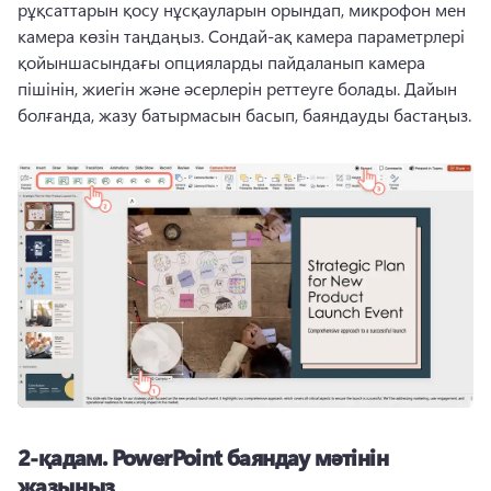
рұқсаттарын қосу нұсқауларын орындап, микрофон мен 
камера көзін таңдаңыз. 
Сондай-ақ камера параметрлері 
қойыншасындағы опцияларды пайдаланып камера 
пішінін, жиегін және әсерлерін реттеуге болады. 
Дайын 
болғанда, жазу батырмасын басып, баяндауды бастаңыз. 
2-қадам.
PowerPoint баяндау мәтінін
жазыңыз