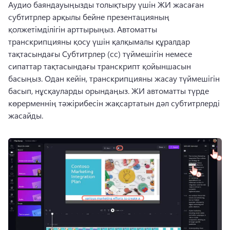
Аудио баяндауыңызды толықтыру үшін ЖИ жасаған 
субтитрлер арқылы бейне презентацияның 
қолжетімділігін арттырыңыз. 
Автоматты 
транскрипцияны қосу үшін қалқымалы құралдар 
тақтасындағы Субтитрлер (cc) түймешігін немесе 
сипаттар тақтасындағы транскрипт қойыншасын 
басыңыз. 
Одан кейін, транскрипцияны жасау түймешігін 
басып, нұсқауларды орындаңыз. 
ЖИ автоматты түрде 
көрерменнің тәжірибесін жақсартатын дәл субтитрлерді 
жасайды. 