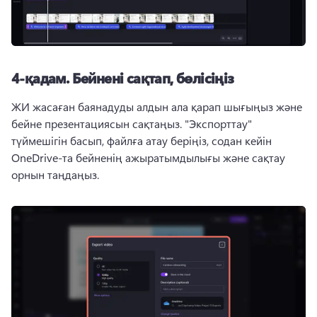
4-қадам.
Бейнені сақтап, бөлісіңіз
ЖИ жасаған баянадуды алдын ала қарап шығыңыз және 
бейне презентациясын сақтаңыз. 
"Экспорттау" 
түймешігін басып, файлға атау беріңіз, содан кейін 
OneDrive-та бейненің ажыратымдылығы және сақтау 
орнын таңдаңыз. 