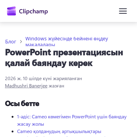
өту
Windows жүйесінде бейнені өңдеу
Блог
мақалалары
PowerPoint презентациясын
қалай баяндау керек
2026 ж. 10 шілде
күні жарияланған
Madhushri Banerjee
жазған
Жүйеге кіру
Осы бетте
Тегін қолданып көру
1-әдіс: Cameo көмегімен PowerPoint үшін баяндау
жасау жолы
Cameo қолданудың артықшылықтары