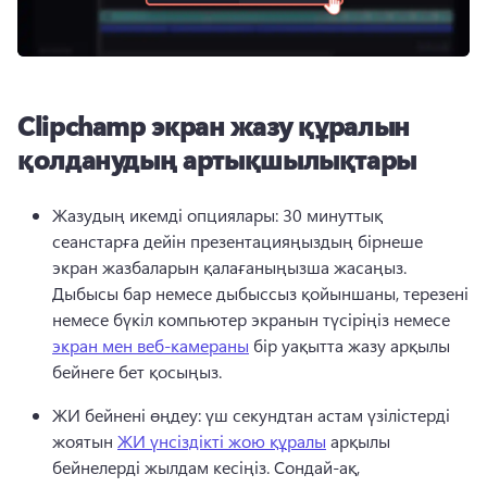
Clipchamp экран жазу құралын
қолданудың артықшылықтары
Жазудың икемді опциялары: 30 минуттық 
сеанстарға дейін презентацияңыздың бірнеше 
экран жазбаларын қалағаныңызша жасаңыз. 
Дыбысы бар немесе дыбыссыз қойыншаны, терезені 
немесе бүкіл компьютер экранын түсіріңіз немесе 
экран мен веб-камераны
 бір уақытта жазу арқылы 
бейнеге бет қосыңыз. 
ЖИ бейнені өңдеу: үш секундтан астам үзілістерді 
жоятын 
ЖИ үнсіздікті жою құралы
 арқылы 
бейнелерді жылдам кесіңіз. 
Сондай-ақ, 