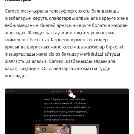
Cameo жазу құралы телесуфлер сияқты баяндамашы 
жазбаларын көруге, слайдтарды алдын ала қарауға және 
веб-камераның тікелей арнасын көруге болатын жерден 
ашылады. 
Жазуды бастау және тоқтату үшін қызыл 
түймешікті басыңыз. 
Көрсеткілермен кескіндер 
арасында шарлаңыз және қосымша жазбалар біркелкі 
жаңартылады және сіз өз баяндау мәтініңізді айтуды 
жалғастыра аласыз. 
Cameo жазбаңызды алдын ала 
қарап, сақтаңыз. 
Ол слайдтарға автоматты түрде 
қосылады. 