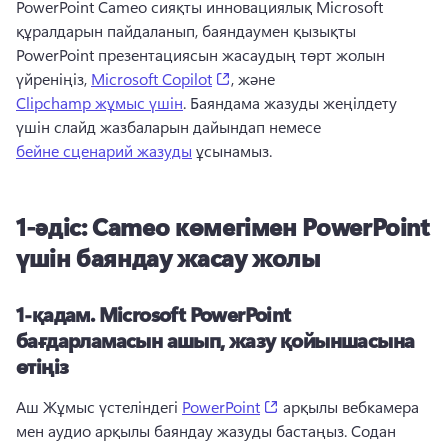
PowerPoint Cameo сияқты инновациялық Microsoft 
құралдарын пайдаланып, баяндаумен қызықты 
PowerPoint презентациясын жасаудың төрт жолын 
(opens in a new tab)
үйреніңіз, 
Microsoft Copilot
, және 
Clipchamp жұмыс үшін
. 
Баяндама жазуды жеңілдету 
үшін слайд жазбаларын дайындап немесе 
бейне сценарий жазуды
 ұсынамыз. 
1-әдіс: Cameo көмегімен PowerPoint
үшін баяндау жасау жолы
1-қадам.
Microsoft PowerPoint
бағдарламасын ашып, жазу қойыншасына
өтіңіз
(opens in a new tab)
Аш Жұмыс үстеліндегі 
PowerPoint
 арқылы вебкамера 
мен аудио арқылы баяндау жазуды бастаңыз. 
Содан 