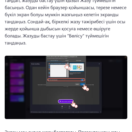
таңдап, жазуды бастау үшін қызыл Жазу түймешігін 
басыңыз. 
Одан кейін браузер қойыншасы, терезе немесе 
бүкіл экран болуы мүмкін жазғыңыз келетін экранды 
таңдаңыз. 
Сондай-ақ, біркелкі жазу тәжірибесі үшін осы 
жерде қойынша дыбысын қосуға немесе өшіруге 
болады. 
Жазуды бастау үшін "Бөлісу" түймешігін 
таңдаңыз. 
Экран мен аудио жазу басталады. 
Презентацияңызды 