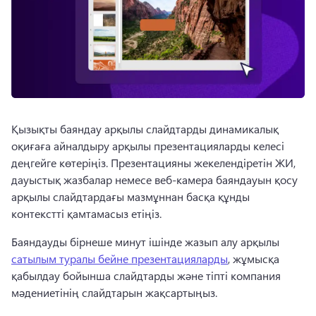
Қызықты баяндау арқылы слайдтарды динамикалық 
оқиғаға айналдыру арқылы презентацияларды келесі 
деңгейге көтеріңіз. 
Презентацияны жекелендіретін ЖИ, 
дауыстық жазбалар немесе веб-камера баяндауын қосу 
арқылы слайдтардағы мазмұннан басқа құнды 
контекстті қамтамасыз етіңіз. 
Баяндауды бірнеше минут ішінде жазып алу арқылы 
сатылым туралы бейне презентацияларды
, жұмысқа 
қабылдау бойынша слайдтарды және тіпті компания 
мәдениетінің слайдтарын жақсартыңыз. 