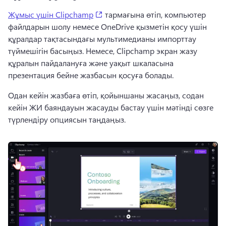
(opens in a new tab)
Жұмыс үшін Clipchamp
 тармағына өтіп, компьютер 
файлдарын шолу немесе OneDrive қызметін қосу үшін 
құралдар тақтасындағы мультимедианы импорттау 
түймешігін басыңыз. 
Немесе, Clipchamp экран жазу 
құралын пайдалануға және уақыт шкаласына 
презентация бейне жазбасын қосуға болады. 
Одан кейін жазбаға өтіп, қойыншаны жасаңыз, содан 
кейін ЖИ баяндауын жасауды бастау үшін мәтінді сөзге 
түрлендіру опциясын таңдаңыз. 