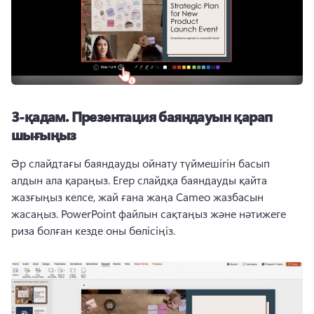
3-қадам.
Презентация баяндауын қарап
шығыңыз
Әр слайдтағы баяндауды ойнату түймешігін басып 
алдын ала қараңыз. 
Егер слайдқа баяндауды қайта 
жазғыңыз келсе, жай ғана жаңа Cameo жазбасын 
жасаңыз. 
PowerPoint файлын сақтаңыз және нәтижеге 
риза болған кезде оны бөлісіңіз. 