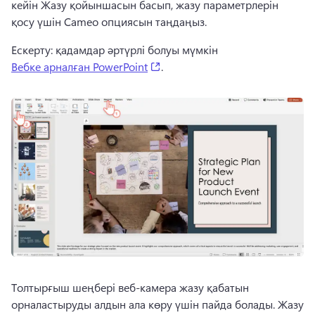
кейін Жазу қойыншасын басып, жазу параметрлерін 
қосу үшін Cameo опциясын таңдаңыз. 
Ескерту: қадамдар әртүрлі болуы мүмкін 
(opens in a new tab)
Вебке арналған PowerPoint
. 
Толтырғыш шеңбері веб-камера жазу қабатын 
орналастыруды алдын ала көру үшін пайда болады. 
Жазу 