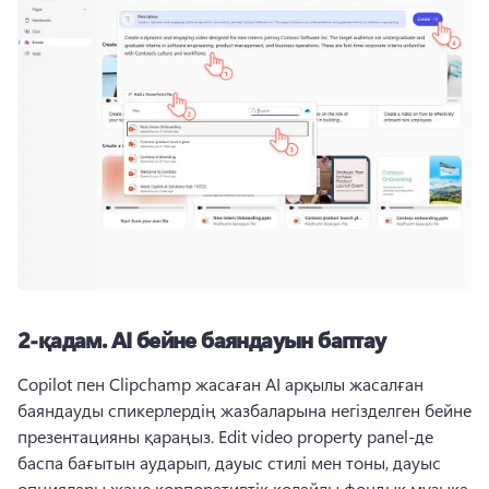
2-қадам.
AI бейне баяндауын баптау
Copilot пен Clipchamp жасаған AI арқылы жасалған 
баяндауды спикерлердің жазбаларына негізделген бейне 
презентацияны қараңыз. 
Edit video property panel-де 
баспа бағытын аударып, дауыс стилі мен тоны, дауыс 
опциялары және корпоративтік қолайлы фондық музыка 