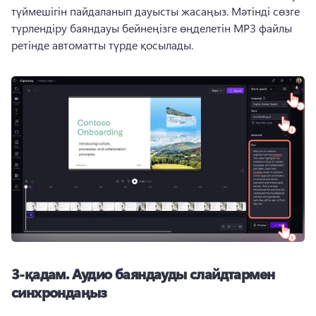
түймешігін пайдаланып дауысты жасаңыз. 
Мәтінді сөзге 
түрлендіру баяндауы бейнеңізге өңделетін MP3 файлы 
ретінде автоматты түрде қосылады. 
3-қадам.
Аудио баяндауды слайдтармен
синхрондаңыз