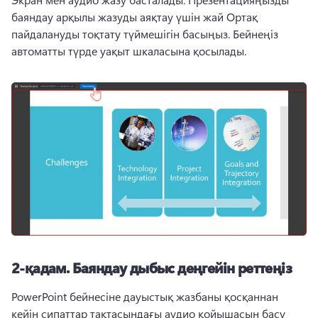
баяндау арқылы жазуды аяқтау үшін жай Ортақ 
пайдалануды тоқтату түймешігін басыңыз. 
Бейнеңіз 
автоматты түрде уақыт шкаласына қосылады. 
2-қадам.
Баяндау дыбыс деңгейін реттеңіз
PowerPoint бейнесіне дауыстық жазбаны қосқаннан 
кейін сипаттар тақтасындағы аудио қойышасын басу 