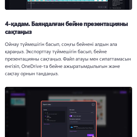
4-қадам.
Баяндалған бейне презентацияны
сақтаңыз
Ойнау түймешігін басып, соңғы бейнені алдын ала 
қараңыз. 
Экспорттау түймешігін басып, бейне 
презентацияны сақтаңыз. 
Файл атауы мен сипаттамасын 
енгізіп, OneDrive-та бейне ажыратымдылығын және 
сақтау орнын таңдаңыз. 