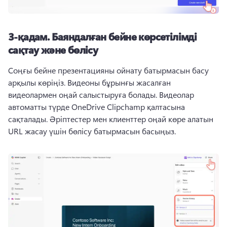
3-қадам.
Баяндалған бейне көрсетілімді
сақтау және бөлісу
Соңғы бейне презентацияны ойнату батырмасын басу 
арқылы көріңіз. 
Видеоны бұрынғы жасалған 
видеолармен оңай салыстыруға болады. 
Видеолар 
автоматты түрде OneDrive Clipchamp қалтасына 
сақталады. 
Әріптестер мен клиенттер оңай көре алатын 
URL жасау үшін бөлісу батырмасын басыңыз. 