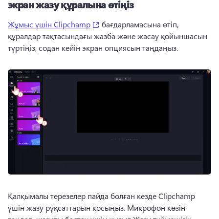
экран жазу құралына өтіңіз
(opens in a new tab)
Жұмыс үшін Clipchamp
 бағдарламасына өтіп, 
құралдар тақтасындағы жазба және жасау қойыншасын 
түртіңіз, содан кейін экран опциясын таңдаңыз. 
Қалқымалы терезелер пайда болған кезде Clipchamp 
үшін жазу рұқсаттарын қосыңыз. 
Микрофон көзін 