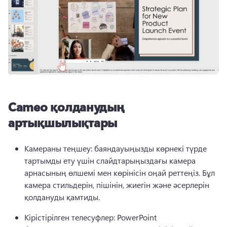
Cameo қолданудың
артықшылықтары
Камераны теңшеу: баяндауыңызды көрнекі түрде 
тартымды ету үшін слайдтарыңыздағы камера 
арнасының өлшемі мен көрінісін оңай реттеңіз. 
Бұл 
камера стильдерін, пішінін, жиегін және әсерлерін 
қолдануды қамтиды. 
Кірістірілген телесуфлер: PowerPoint 