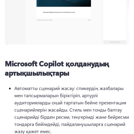
Microsoft Copilot қолданудың
артықшылықтары
Автоматты сценарий жасау: спикердің жазбалары 
мен тапсырмаларын біріктіріп, әртүрлі 
аудиторияларды оңай тартатын бейне презентация 
сценарийлерін жасайды. 
Стиль мен тонды баптау 
сценарийді бірден ресми, теңгерімді және бейресми 
тондарға бейімдейді, пайдаланушыларға сценарий 
жазу қажет емес. 