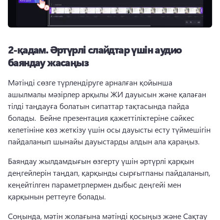
2-қадам.
Әртүрлі слайдтар үшін аудио
баяндау жасаңыз
Мәтінді сөзге түрлендіруге арналған қойынша 
ашылмалы мәзірлер арқылы ЖИ дауысын және қалаған 
тілді таңдауға болатын сипаттар тақтасында пайда 
болады. 
 Бейне презентация қажеттіліктеріне сәйкес 
келетініне көз жеткізу үшін осы дауысты есту түймешігін 
пайдаланып шынайы дауыстарды алдын ала қараңыз. 
Баяндау жылдамдығын өзгерту үшін әртүрлі қарқын 
деңгейлерін таңдап, қарқынды сырғытпаны пайдаланып, 
кеңейтілген параметрлермен дыбыс деңгейі мен 
қарқынын реттеуге болады. 
Соңында, мәтін жолағына мәтінді қосыңыз және Сақтау 