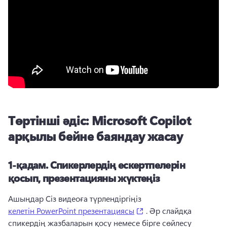
Төртінші әдіс: Microsoft Copilot
арқылы бейне баяндау жасау
1-қадам.
Спикерлердің ескертпелерін
қосып, презентацияны жүктеңіз
Ашыңдар Сіз видеоға түрлендіргіңіз 
(opens in a new tab)
келетін PowerPoint презентациясы
 . 
Әр слайдқа 
спикердің жазбаларын қосу немесе бірге сөйлесу 