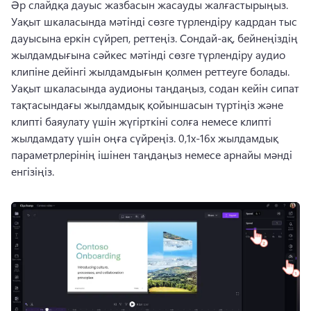
Әр слайдқа дауыс жазбасын жасауды жалғастырыңыз. 
Уақыт шкаласында мәтінді сөзге түрлендіру кадрдан тыс 
дауысына еркін сүйреп, реттеңіз. 
Сондай-ақ, бейнеңіздің 
жылдамдығына сәйкес мәтінді сөзге түрлендіру аудио 
клипіне дейінгі жылдамдығын қолмен реттеуге болады. 
Уақыт шкаласында аудионы таңдаңыз, содан кейін сипат 
тақтасындағы жылдамдық қойыншасын түртіңіз және 
клипті баяулату үшін жүгірткіні солға немесе клипті 
жылдамдату үшін оңға сүйреңіз. 
0,1x-16x жылдамдық 
параметрлерінің ішінен таңдаңыз немесе арнайы мәнді 
енгізіңіз. 