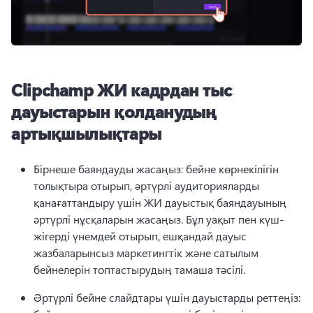
Clipchamp ЖИ кадрдан тыс
дауыстарын қолданудың
артықшылықтары
Бірнеше баяндауды жасаңыз: бейне көрнекілігін 
толықтыра отырып, әртүрлі аудиторияларды 
қанағаттандыру үшін ЖИ дауыстық баяндауының 
әртүрлі нұсқаларын жасаңыз. 
Бұл уақыт пен күш-
жігерді үнемдей отырып, ешқандай дауыс 
жазбаларынсыз маркетингтік және сатылым 
бейнелерін топтастырудың тамаша тәсілі. 
Әртүрлі бейне слайдтары үшін дауыстарды реттеңіз: 