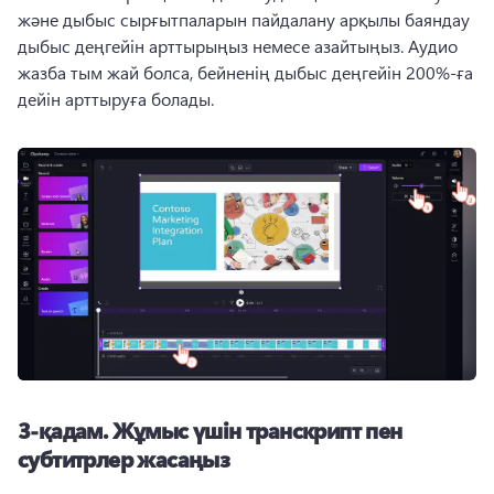
және дыбыс сырғытпаларын пайдалану арқылы баяндау 
дыбыс деңгейін арттырыңыз немесе азайтыңыз. 
Аудио 
жазба тым жай болса, бейненің дыбыс деңгейін 200%-ға 
дейін арттыруға болады. 
3-қадам.
Жұмыс үшін транскрипт пен
субтитрлер жасаңыз