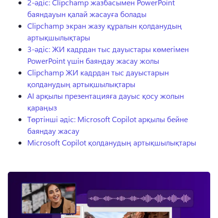
2-әдіс: Clipchamp жазбасымен PowerPoint
баяндауын қалай жасауға болады
Clipchamp экран жазу құралын қолданудың
артықшылықтары
3-әдіс: ЖИ кадрдан тыс дауыстары көмегімен
PowerPoint үшін баяндау жасау жолы
Clipchamp ЖИ кадрдан тыс дауыстарын
қолданудың артықшылықтары
AI арқылы презентацияға дауыс қосу жолын
қараңыз
Төртінші әдіс: Microsoft Copilot арқылы бейне
баяндау жасау
Microsoft Copilot қолданудың артықшылықтары