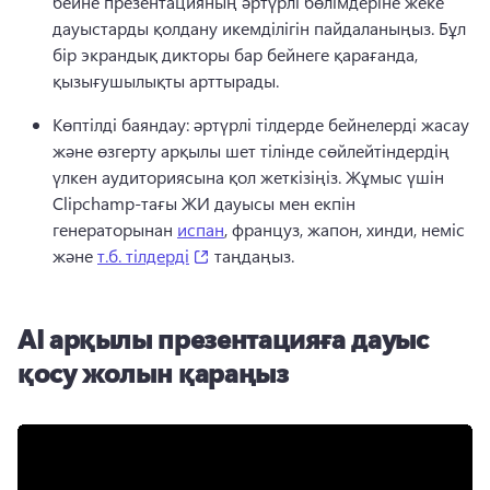
бейне презентацияның әртүрлі бөлімдеріне жеке 
дауыстарды қолдану икемділігін пайдаланыңыз. 
Бұл 
бір экрандық дикторы бар бейнеге қарағанда, 
қызығушылықты арттырады. 
Көптілді баяндау: әртүрлі тілдерде бейнелерді жасау 
және өзгерту арқылы шет тілінде сөйлейтіндердің 
үлкен аудиториясына қол жеткізіңіз. 
Жұмыс үшін 
Clipchamp-тағы ЖИ дауысы мен екпін 
генераторынан 
испан
, француз, жапон, хинди, неміс 
(opens in a new tab)
және 
т.б. тілдерді
 таңдаңыз. 
AI арқылы презентацияға дауыс
қосу жолын қараңыз