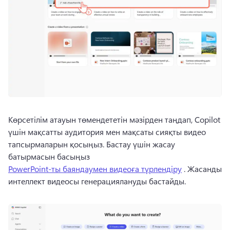
Көрсетілім атауын төмендететін мәзірден таңдап, Copilot 
үшін мақсатты аудитория мен мақсаты сияқты видео 
тапсырмаларын қосыңыз. 
Бастау үшін жасау 
батырмасын басыңыз 
PowerPoint-ты баяндаумен видеоға түрлендіру
 . 
Жасанды 
интеллект видеосы генерациялануды бастайды. 