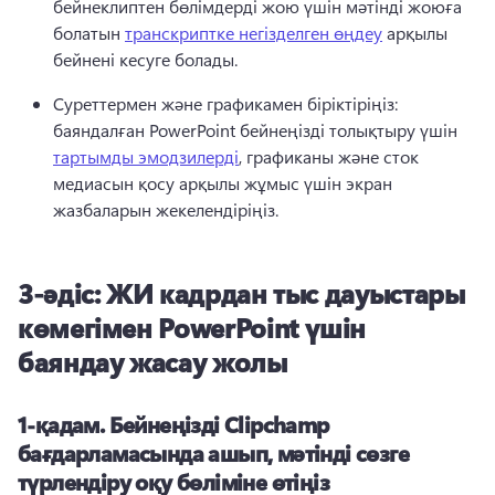
бейнеклиптен бөлімдерді жою үшін мәтінді жоюға 
болатын 
транскриптке негізделген өңдеу
 арқылы 
бейнені кесуге болады. 
Суреттермен және графикамен біріктіріңіз: 
баяндалған PowerPoint бейнеңізді толықтыру үшін 
тартымды эмодзилерді
, графиканы және сток 
медиасын қосу арқылы жұмыс үшін экран 
жазбаларын жекелендіріңіз. 
3-әдіс: ЖИ кадрдан тыс дауыстары
көмегімен PowerPoint үшін
баяндау жасау жолы
1-қадам.
Бейнеңізді Clipchamp
бағдарламасында ашып, мәтінді сөзге
түрлендіру оқу бөліміне өтіңіз