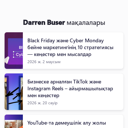
Darren Buser
мақалалары
Black Friday және Cyber Monday
бейне маркетингінің 10 стратегиясы
— кеңестер мен мысалдар
2026 ж. 2 маусым
Бизнеске арналған TikTok және
Instagram Reels – айырмашылықтар
мен кеңестер
2026 ж. 20 сәуір
YouTube-та демеушілік алу жолы