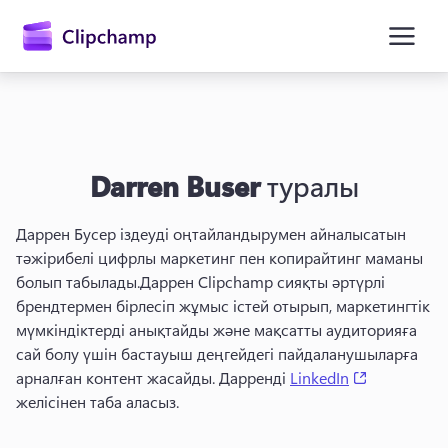
өту
Darren Buser
туралы
Даррен Бусер іздеуді оңтайландырумен айналысатын 
тәжірибелі цифрлы маркетинг пен копирайтинг маманы 
болып табылады.
Даррен Clipchamp сияқты әртүрлі 
Жүйеге кіру
брендтермен бірлесіп жұмыс істей отырып, маркетингтік 
мүмкіндіктерді анықтайды және мақсатты аудиторияға 
Тегін қолданып көру
сай болу үшін бастауыш деңгейдегі пайдаланушыларға 
(opens in a
арналған контент жасайды. 
Дарренді 
LinkedIn
желісінен таба аласыз. 