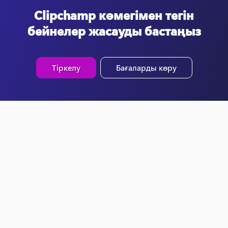
Clipchamp көмегімен тегін
бейнелер жасауды бастаңыз
Тіркелу
Бағаларды көру