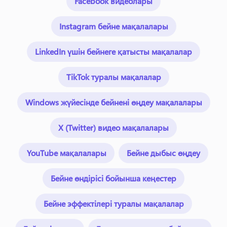
Facebook видеолары
Instagram бейне мақалалары
LinkedIn үшін бейнеге қатысты мақалалар
TikTok туралы мақалалар
Windows жүйесінде бейнені өңдеу мақалалары
X (Twitter) видео мақалалары
YouTube мақалалары
Бейне дыбыс өңдеу
Бейне өндірісі бойынша кеңестер
Бейне эффектілері туралы мақалалар