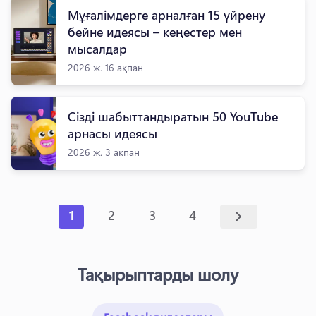
Мұғалімдерге арналған 15 үйрену
бейне идеясы – кеңестер мен
мысалдар
2026 ж. 16 ақпан
Сізді шабыттандыратын 50 YouTube
арнасы идеясы
2026 ж. 3 ақпан
1
2
3
4
Тақырыптарды шолу