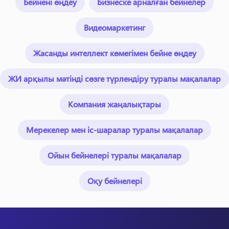
Бейнені өңдеу
Бизнеске арналған бейнелер
Видеомаркетинг
Жасанды интеллект көмегімен бейне өңдеу
ЖИ арқылы мәтінді сөзге түрлендіру туралы мақалалар
Компания жаңалықтары
Мерекелер мен іс-шаралар туралы мақалалар
Ойын бейнелері туралы мақалалар
Оқу бейнелері