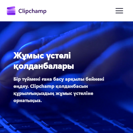
өту
Жұмыс үстелі
қолданбалары
Бір түймені ғана басу арқылы бейнені 
өңдеу. Clipchamp қолданбасын 
Жүйеге кіру
құрылғыңыздың жұмыс үстеліне 
орнатыңыз.
Тегін қолданып көру