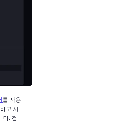
어
를 사용
하고 시
다. 
검