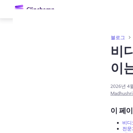
콘
텐
츠
로
건
너
블로그
뛰
기
비디
이는
2026년 4
로그인
Madhushri
무료 체험하기
이 페
비디
전문