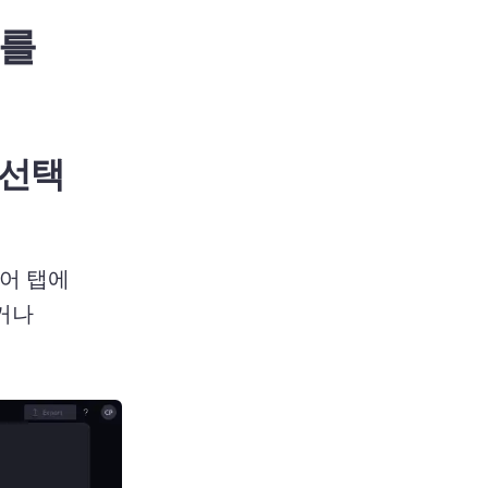
트를
 선택
디어 탭에
나 