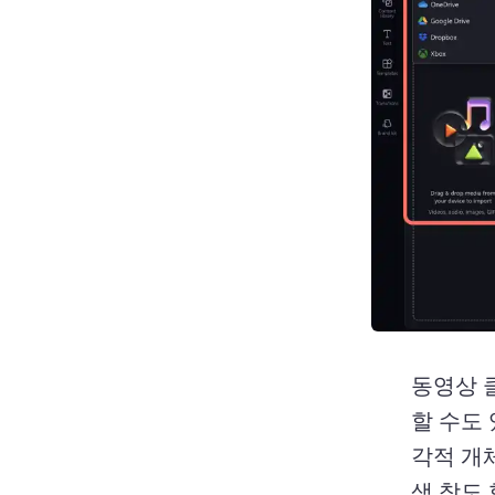
동영상 클
할 수도 
각적 개
색 창도