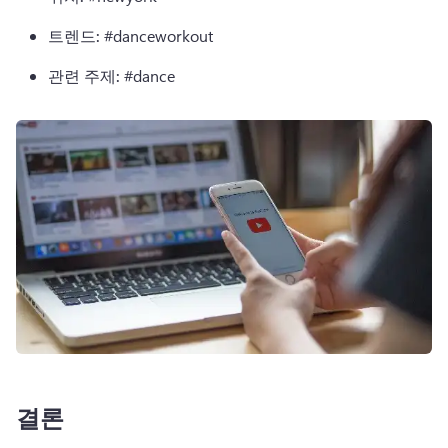
트렌드:
 #danceworkout
관련 주제:
 #dance
결론