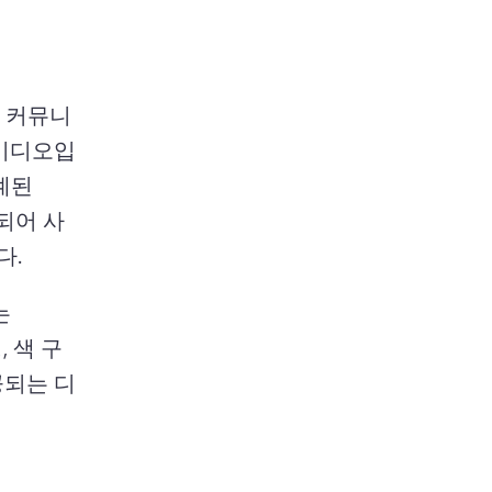
터 커뮤니
 비디오입
계된 
되어 사
. 
 
 색 구
공되는 디