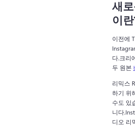
새로운
이란
이전에 T
Insta
다.
크리에
두 원본 
리믹스 R
하기 위
수도 있
니다.
In
디오 리