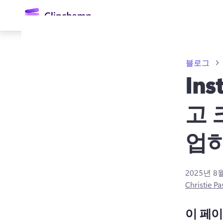
콘
텐
츠
로
건
너
블로그
뛰
기
In
고 
업
로그인
2025년 8
무료 체험하기
Christie Pa
이 페