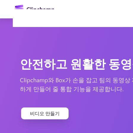
콘
텐
츠
로
건
너
뛰
기
안전하고 원활한 동영
Clipchamp와 Box가 손을 잡고 팀의 동
하게 만들어 줄 통합 기능을 제공합니다.
로그인
무료 체험하기
비디오 만들기