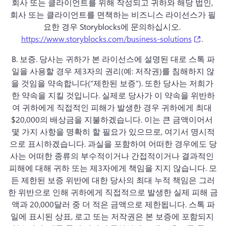
회사 또는 클라이언트를 위해 작성되고 귀하와 해당 법인, 
회사 또는 클라이언트를 면책하는 비즈니스 라이선스가 필
요한 경우 Storyblocks에 문의하십시오. 
(opens 
https://www.storyblocks.com/business-solutions
. 
B. 
보증.
 당사는 귀하가 본 라이선스에 설명된 대로 스톡 파
일을 사용할 경우 제3자의 권리(예: 저작권)를 침해하지 않
을 것임을 약속합니다(“제한된 보증”). 
또한 당사는 저희가 
한 약속을 지킬 것입니다. 
실제로 당사가 이 약속을 위반하
여 귀하에게 직접적인 피해가 발생한 경우 귀하에게 최대 
$20,000의 배상금을 지불하겠습니다. 
이는 큰 금액이어서 
몇 가지 사항을 명확히 할 필요가 있으므로, 여기서 명시적
으로 표시하겠습니다. 
과실을 포함하여 어떠한 경우에도 당
사는 어떠한 종류의 부수적이거나 간접적이거나 결과적인 
피해에 대해 귀하 또는 제3자에게 책임을 지지 않습니다. 
모
든 제한된 보증 위반에 대한 당사의 최대 누적 책임은 그러
한 위반으로 인해 귀하에게 직접적으로 발생한 실제 피해 금
액과 20,000달러 중 더 적은 금액으로 제한됩니다. 스톡 파
일에 표시된 상표, 로고 또는 저작권은 본 보증에 포함되지 