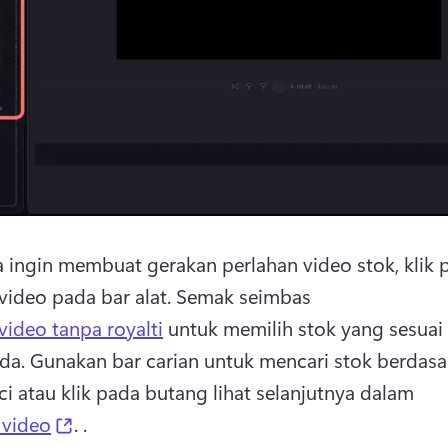
a ingin membuat gerakan perlahan video stok, klik p
video pada bar alat. Semak seimbas 
video tanpa royalti
 untuk memilih stok yang sesuai 
da. Gunakan bar carian untuk mencari stok berdasa
ci atau klik pada butang lihat selanjutnya dalam 
(opens in a new tab)
 video
. .