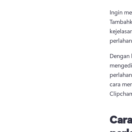
Ingin me
Tambahka
kejelasa
perlahan
Dengan k
mengedit
perlahan
cara me
Clipcha
Cara