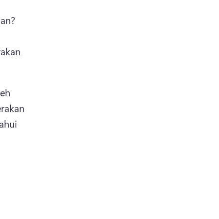
an? 
akan 
eh 
rakan 
hui 