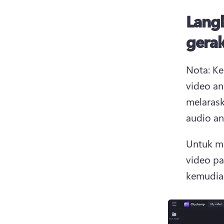
Langk
gera
Nota: Ke
video an
melarask
audio an
Untuk me
video pa
kemudian