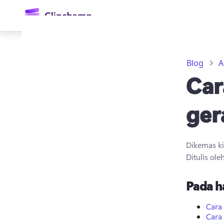
kandungan
utama
Blog
A
Car
ger
Dikemas k
Daftar masuk
Ditulis ole
Cuba secara percuma
Pada h
Cara
Cara