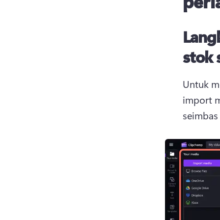
perl
Langk
stok
Untuk me
import m
seimbas