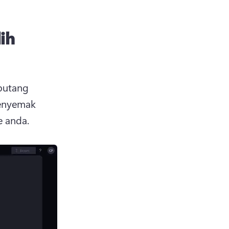
ih
butang 
enyemak 
 anda. 