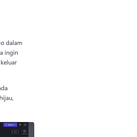
o dalam 
 ingin 
keluar 
da 
jau, 