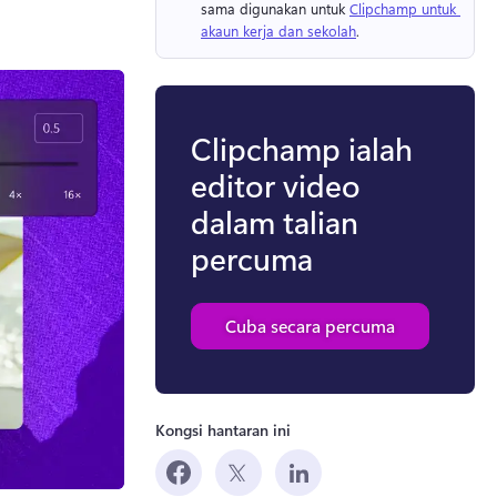
sama digunakan untuk 
Clipchamp untuk 
akaun kerja dan sekolah
. 
Clipchamp ialah
editor video
dalam talian
percuma
Cuba secara percuma
Kongsi hantaran ini