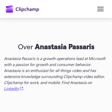
hoofdinhoud
Over
Anastasia Passaris
Anastasia Passaris is a g
rowth operations lead
 at Microsoft 
with a passion for growth and consumer behavior. 
Anastasia is an enthusiast for all things video and has 
extensive knowledge surrounding Clipchamp video editor, 
Clipchamp for work, and mobile. Find Anastasia on 
(opens in a new tab)
LinkedIn
.
Aanmelden
Gratis uitproberen