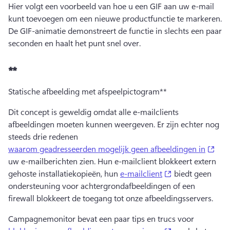
Hier volgt een voorbeeld van hoe u een GIF aan uw e-mail 
kunt toevoegen om een nieuwe productfunctie te markeren. 
De GIF-animatie demonstreert de functie in slechts een paar 
seconden en haalt het punt snel over. 
**
Statische afbeelding met afspeelpictogram**
Dit concept is geweldig omdat alle e-mailclients 
afbeeldingen moeten kunnen weergeven. 
Er zijn echter nog 
steeds drie redenen 
(ope
waarom geadresseerden mogelijk geen afbeeldingen in
uw e-mailberichten zien. 
Hun e-mailclient blokkeert extern 
(opens in a new 
gehoste installatiekopieën, hun 
e-mailclient
 biedt geen 
ondersteuning voor achtergrondafbeeldingen of een 
firewall blokkeert de toegang tot onze afbeeldingsservers. 
Campagnemonitor bevat een paar tips en trucs voor 