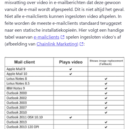
misvatting over video in e-mailberichten dat deze gewoon 
vanuit de e-mail wordt afgespeeld. 
Dit is niet altijd het geval. 
Niet alle e-mailclients kunnen ingesloten video afspelen. 
In 
feite worden de meeste e-mailclients standaard teruggezet 
naar een statische installatiekopieën. 
Hier volgt een handige 
(opens in a new tab)
tabel waarvan 
e-mailclients
 spelen ingesloten video's af 
(opens in a new tab)
(afbeelding van 
Chainlink Marketing)
: 