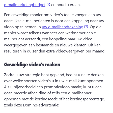
(opens in a new tab)
e-mailmarketingbudget
 en houd u eraan. 
Een geweldige manier om video's toe te voegen aan uw 
dagelijkse e-mailberichten is door een koppeling naar uw 
(opens in a ne
video op te nemen in 
uw e-mailhandtekening
. 
Op die 
manier wordt telkens wanneer een werknemer een e-
mailbericht verzendt, een koppeling naar uw video 
weergegeven aan bestaande en nieuwe klanten. 
Dit kan 
resulteren in duizenden extra videoweergaven per maand. 
Geweldige video's maken
Zodra u uw strategie hebt gepland, begint u na te denken 
over welke soorten video's u in uw e-mail kunt opnemen. 
Als u bijvoorbeeld een promotievideo maakt, kunt u een 
geanimeerde afbeelding of zelfs een e-mailbanner 
opnemen met de kortingscode of het kortingspercentage, 
zoals deze Domino-advertentie: