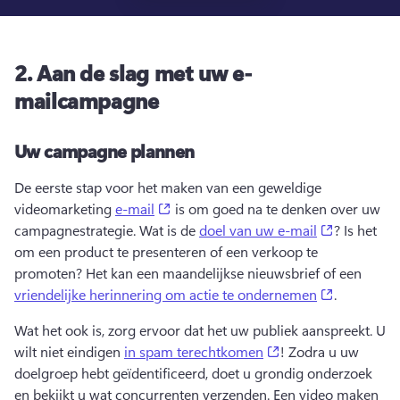
2.
Aan de slag met uw e-
mailcampagne
Uw campagne plannen
De eerste stap voor het maken van een geweldige 
(opens in a new tab)
videomarketing 
e-mail
 is om goed na te denken over uw 
(opens in 
campagnestrategie. 
Wat is de 
doel van uw e-mail
? 
Is het 
om een product te presenteren of een verkoop te 
promoten? 
Het kan een maandelijkse nieuwsbrief of een 
(opens in 
vriendelijke herinnering om actie te ondernemen
. 
Wat het ook is, zorg ervoor dat het uw publiek aanspreekt. 
U 
(opens in a new tab
wilt niet eindigen 
in spam terechtkomen
! 
Zodra u uw 
doelgroep hebt geïdentificeerd, doet u grondig onderzoek 
en bekijkt u wat concurrenten verzenden. 
Een video maken 