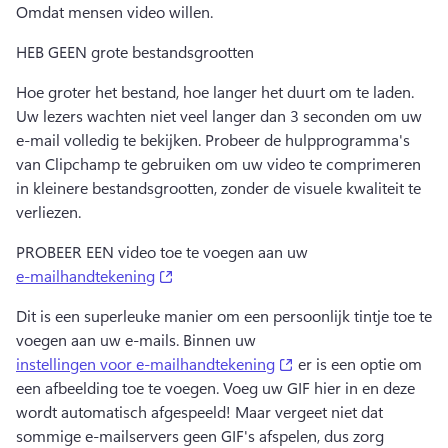
Omdat mensen video willen. 
HEB GEEN grote bestandsgrootten
Hoe groter het bestand, hoe langer het duurt om te laden. 
Uw lezers wachten niet veel langer dan 3 seconden om uw 
e-mail volledig te bekijken. 
Probeer de hulpprogramma's 
van Clipchamp te gebruiken om uw video te comprimeren 
in kleinere bestandsgrootten, zonder de visuele kwaliteit te 
verliezen. 
PROBEER EEN video toe te voegen aan uw 
(opens in a new tab)
e-mailhandtekening
Dit is een superleuke manier om een persoonlijk tintje toe te 
voegen aan uw e-mails. 
Binnen uw 
(opens in a new tab)
instellingen voor e-mailhandtekening
 er is een optie om 
een afbeelding toe te voegen. 
Voeg uw GIF hier in en deze 
wordt automatisch afgespeeld! 
Maar vergeet niet dat 
sommige e-mailservers geen GIF's afspelen, dus zorg 