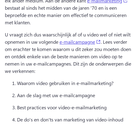
(op
elk ander medium. 
Aan de andere kant 
e-mailmarketing
bestaat al sinds het midden van de jaren '70 en is een 
beproefde en echte manier om effectief te communiceren 
met klanten. 
U vraagt zich dus waarschijnlijk af of u video wel of niet wilt 
(opens in a new 
opnemen in uw volgende 
e-mailcampagne
. 
Lees verder 
om erachter te komen waarom u dit zeker zou moeten doen 
en ontdek enkele van de beste manieren om video op te 
nemen in uw e-mailcampagnes. 
Dit zijn de onderwerpen die 
we verkennen:
Waarom video gebruiken in e-mailmarketing? 
Aan de slag met uw e-mailcampagne
Best practices voor video-e-mailmarketing
De do's en don'ts van marketing van video-inhoud