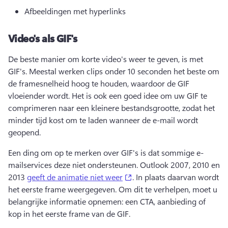
Afbeeldingen met hyperlinks
Video's als GIF's
De beste manier om korte video's weer te geven, is met 
GIF's. 
Meestal werken clips onder 10 seconden het beste om 
de framesnelheid hoog te houden, waardoor de GIF 
vloeiender wordt. 
Het is ook een goed idee om uw GIF te 
comprimeren naar een kleinere bestandsgrootte, zodat het 
minder tijd kost om te laden wanneer de e-mail wordt 
geopend. 
Een ding om op te merken over GIF's is dat sommige e-
mailservices deze niet ondersteunen. 
Outlook 2007, 2010 en 
(opens in a new tab)
2013 
geeft de animatie niet weer
. 
In plaats daarvan wordt 
het eerste frame weergegeven. 
Om dit te verhelpen, moet u 
belangrijke informatie opnemen: een CTA, aanbieding of 
kop in het eerste frame van de GIF. 