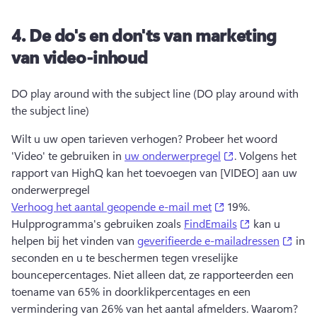
4.
De do's en don'ts van marketing
van video-inhoud
DO play around with the subject line (DO play around with 
the subject line)
Wilt u uw open tarieven verhogen? 
Probeer het woord 
(opens in a new 
'Video' te gebruiken in 
uw onderwerpregel
. 
Volgens het 
rapport van HighQ kan het toevoegen van [VIDEO] aan uw 
onderwerpregel 
(opens in a new ta
Verhoog het aantal geopende e-mail met
 19%. 
(opens in a n
Hulpprogramma's gebruiken zoals 
FindEmails
 kan u 
(ope
helpen bij het vinden van 
geverifieerde e-mailadressen
 in 
seconden en u te beschermen tegen vreselijke 
bouncepercentages. 
Niet alleen dat, ze rapporteerden een 
toename van 65% in doorklikpercentages en een 
vermindering van 26% van het aantal afmelders. 
Waarom? 