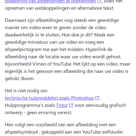
(opens in a new 
blokkering van afbeeldingen te overwinnen
, zoals het 
opnemen van webkoppelingen en alternatieve tekst. 
Daarnaast zijn afbeeldingen nog steeds een geweldige 
manier om video weer te geven zonder de video 
daadwerkelijk in te sluiten. 
Hoe doe je dit? 
Maak een 
geweldige miniatuur van uw video en voeg een 
afspeelpictogram toe aan het midden. 
Hyperlink de 
afbeelding naar de locatie waar uw video wordt gehost, 
bijvoorbeeld 
Vimeo of YouTube. 
Het lijkt op een video, maar 
eigenlijk is het gewoon een afbeelding die naar uw video is 
gelinkt. 
Boom. 
Het is niet nodig om 
(opens in a new t
technische hulpmiddelen zoals Photoshop
. 
(opens in a new tab)
Hulpprogramma's zoals 
Fotor
 voor eenvoudig grafisch 
ontwerp - geen ervaring vereist. 
Hier volgt een voorbeeld van een afbeelding met een 
afspeelsymbool , gekoppeld aan een YouTube-zelfstudie: