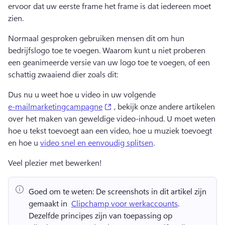
ervoor dat uw eerste frame het frame is dat iedereen moet 
zien. 
Normaal gesproken gebruiken mensen dit om hun 
bedrijfslogo toe te voegen. 
Waarom kunt u niet proberen 
een geanimeerde versie van uw logo toe te voegen, of een 
schattig zwaaiend dier zoals dit:
Dus nu u weet hoe u video in uw volgende 
(opens in a new tab)
e-mailmarketingcampagne
 , bekijk onze andere artikelen 
over het maken van geweldige video-inhoud. 
U moet weten 
hoe u tekst toevoegt aan een video, hoe u muziek toevoegt 
en hoe u 
video snel en eenvoudig splitsen
. 
Veel plezier met bewerken! 
Goed om te weten:
 De screenshots in dit artikel zijn 
gemaakt in ⁠ 
Clipchamp voor werkaccounts
. 
Dezelfde principes zijn van toepassing op 