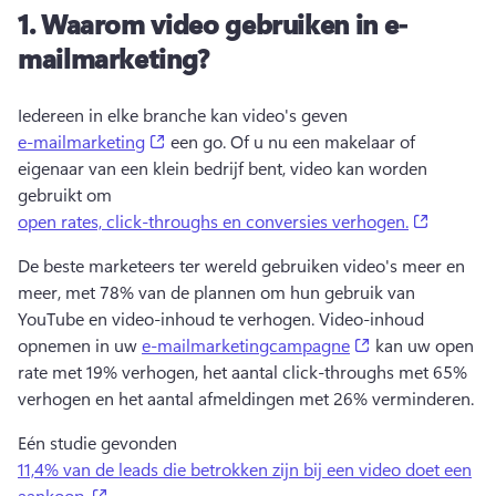
1.
Waarom video gebruiken in e-
mailmarketing?
Iedereen in elke branche kan video's geven 
(opens in a new tab)
e-mailmarketing
 een go. 
Of u nu een makelaar of 
eigenaar van een klein bedrijf bent, video kan worden 
gebruikt om 
(opens i
open rates, click-throughs en conversies verhogen.
De beste marketeers ter wereld gebruiken video's meer en 
meer, met 78% van de plannen om hun gebruik van 
YouTube en video-inhoud te verhogen. 
Video-inhoud 
(opens in a new 
opnemen in uw 
e-mailmarketingcampagne
 kan uw open 
rate met 19% verhogen, het aantal click-throughs met 65% 
verhogen en het aantal afmeldingen met 26% verminderen. 
Eén studie gevonden 
11,4% van de leads die betrokken zijn bij een video doet een
(opens in a new tab)
aankoop.