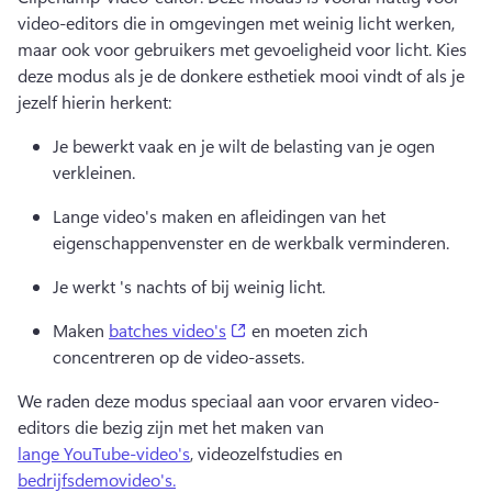
video-editors die in omgevingen met weinig licht werken, 
maar ook voor gebruikers met gevoeligheid voor licht. 
Kies 
deze modus als je de donkere esthetiek mooi vindt of als je 
jezelf hierin herkent:
Je bewerkt vaak en je wilt de belasting van je ogen 
verkleinen. 
Lange video's maken en afleidingen van het 
eigenschappenvenster en de werkbalk verminderen. 
Je werkt 's nachts of bij weinig licht. 
(opens in a new tab)
Maken 
batches video's
 en moeten zich 
concentreren op de video-assets. 
We raden deze modus speciaal aan voor ervaren video-
editors die bezig zijn met het maken van 
lange YouTube-video's
, videozelfstudies en 
bedrijfsdemovideo's.