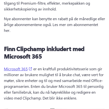
tilgang til Premium-filtre, effekter, merkepakken og 
sikkerhetskopiering av innhold. 
Nye abonnenter kan benytte en rabatt på de månedlige eller 
årlige abonnementene også. 
Les mer om abonnementet 
her
. 
Finn Clipchamp inkludert med
Microsoft 365
(opens in a new tab)
Microsoft 365
 er en kraftfull produktivitetsserie som gir 
millioner av brukere mulighet til å bruke chat, være vert for 
møter, sikre enheter og til og med samarbeide med Office-
programserien. 
Enten du bruker Microsoft 365 til personlig 
eller familiebruk, kan du nå høyreklikke og redigere en 
video med Clipchamp. 
Det blir ikke enklere. 