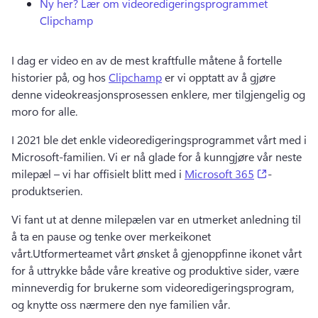
Ny her?
Lær om videoredigeringsprogrammet
Clipchamp
I dag er video en av de mest kraftfulle måtene å fortelle 
historier på, og hos 
Clipchamp
 er vi opptatt av å gjøre 
denne videokreasjonsprosessen enklere, mer tilgjengelig og 
moro for alle. 
I 2021 ble det enkle 
videoredigeringsprogrammet vårt med i 
Microsoft-familien
. 
Vi er nå glade for å kunngjøre vår neste 
(opens in 
milepæl – vi har offisielt blitt med i 
Microsoft 365
-
produktserien. 
Vi fant ut at denne milepælen var en utmerket anledning til 
å ta en pause og tenke over merkeikonet 
vårt.
Utformerteamet vårt ønsket å gjenoppfinne ikonet vårt 
for å uttrykke både våre kreative og produktive sider, være 
minneverdig for brukerne som videoredigeringsprogram, 
og knytte oss nærmere den nye familien vår.