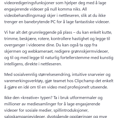
videoredigeringsfunksjoner som hjelper deg med å lage 
engasjerende videoer på null komma niks. 
All 
videobehandlingsmagi skjer i nettleseren, slik at du ikke 
trenger en banebrytende PC for å lage fantastiske videoer. 
Vi har alt det grunnleggende på plass – du kan enkelt kutte, 
trimme, beskjære, rotere, kontrollere hastighet og legge til 
overganger i videoene dine. 
Du kan også ta opp fra 
skjermen og webkameraet, redigere grønnskjermvideoer, 
og til og med legge til naturlig fortellerstemme med kunstig 
intelligens, direkte i nettleseren. 
Med sosialvennlig størrelsesendring, intuitive snarveier og 
varemerkingsverktøy, gjør teamet hos Clipchamp det enkelt 
å gjøre en idé om til en video med profesjonelt utseende.
Ikke den «kreative» typen? 
Ta i bruk utformermaler og 
millioner av mediesamlinger for å lage engasjerende 
videoer for sosiale medier, spillintroduksjoner, 
salgskampanjevideoer, dyptgående opplæringer og mye 