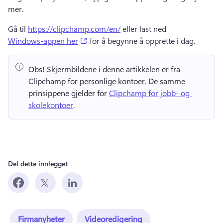
mer.
Gå til 
https://clipchamp.com/en/
 eller last ned 
(opens in a new tab)
Windows-appen her
 for å begynne å opprette i dag. 
Obs!
 Skjermbildene i denne artikkelen er fra 
Clipchamp for personlige kontoer. 
De samme 
prinsippene gjelder for 
Clipchamp for jobb- og 
skolekontoer
. 
Del dette innlegget
Firmanyheter
Videoredigering