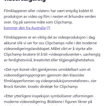
Filmklapperen eller «slaten» har vært entydig koblet til 
produksjon av video og film i nesten et århundre verden 
over. 
Og på samme måte som Clipchamp, 
(opens in a new tab)
kommer den fra Australia
. 
Filmklapperen er en viktig del av videoproduksjon i dag, 
akkurat slik vi ser for oss Clipchamps rolle i det moderne 
videoredigeringslandskapet. 
Målet vårt er å styrke alle 
Clipchamp-brukere til å bli «videoprodusenter», uavhengig 
av ferdighetsnivå, kreativitet eller tilgjengelighetsbehov. 
«Det nye ikonet vårt gjenkjennes umiddelbart som et 
videoredigeringsprogram gjennom den klassiske 
filmklapperformen og videoproduksjonsmetaforen», sier 
Brock Kenzler, kreativ direktør for Clipchamp.
«Etter ytterligere inspeksjon symboliserer utformingen 
moderne videoredigering. 
Blokkene i figuren likner på 