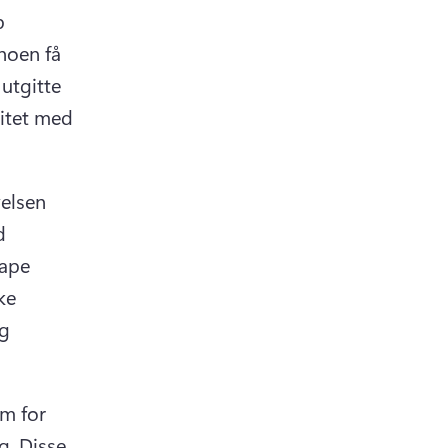
 
noen få 
utgitte 
videomalene hjelpe deg med å opprette videoer av høy kvalitet med 
elsen 
 
ape 
ke 
g 
m for 
g. 
Disse 