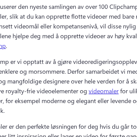
duserer den nyeste samlingen av over 100 Clipchamp
er, slik at du kan opprette flotte videoer med bare 
sett videomål eller kompetansenivå, vil disse nylig 
mp
. 
amp er vi opptatt av å gjøre videoredigeringsopplev
 enklere og morsommere. 
Derfor samarbeidet vi med
og mangfoldige designere over hele verden for å sk
ve royalty-frie videoelementer og 
videomaler
 for uli
er, for eksempel moderne og elegant eller levende o
k. 
er er den perfekte løsningen for deg hvis du går to
ger litt inspirasjon eller lager en video for første gan