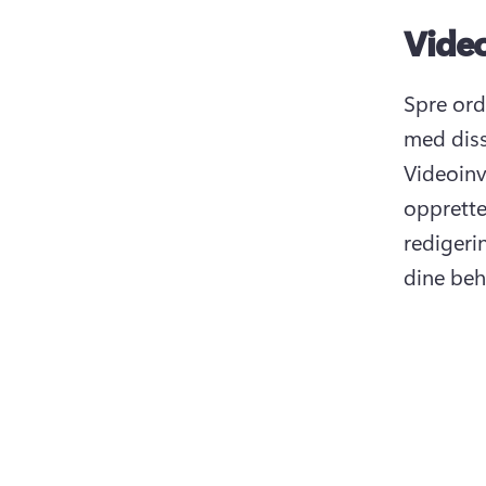
Vide
Spre or
Videoinv
opprette
redigeri
dine beh