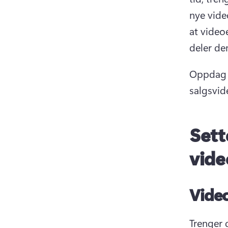
nye video
at video
deler de
Oppdag e
salgsvid
Sett
vide
Video
Trenger d