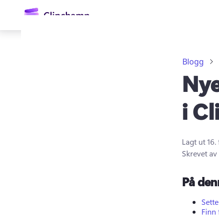
hovedinnhold
Blogg
Nye
i C
Lagt ut
16.
Logg på
Skrevet av
Prøv gratis
På den
Sett
Finn 