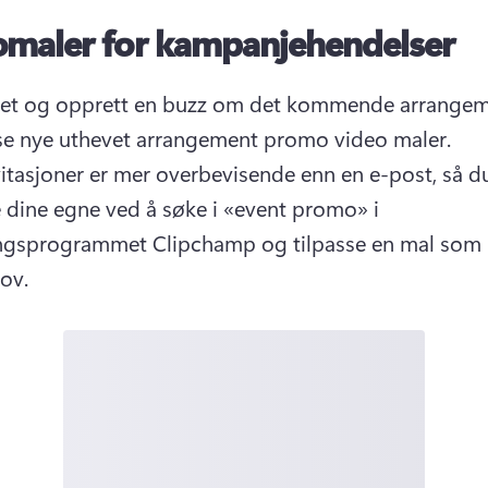
omaler for kampanjehendelser
det og opprett en buzz om det kommende arrangem
med disse nye uthevet arrangement promo video maler. 
itasjoner er mer overbevisende enn en e-post, så du
 dine egne ved å søke i «event promo» i 
ngsprogrammet Clipchamp og tilpasse en mal som p
ov. 