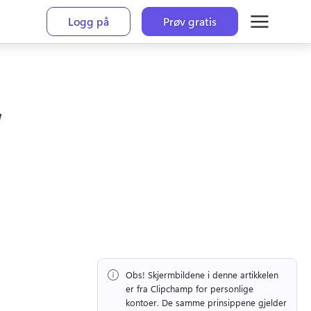
Logg på
Prøv gratis
Obs!
 Skjermbildene i denne artikkelen 
er fra Clipchamp for personlige 
kontoer. 
De samme prinsippene gjelder 