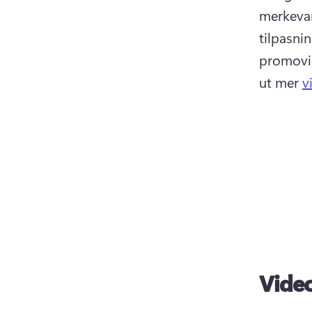
merkevare
tilpasni
promovid
ut mer 
v
Vide