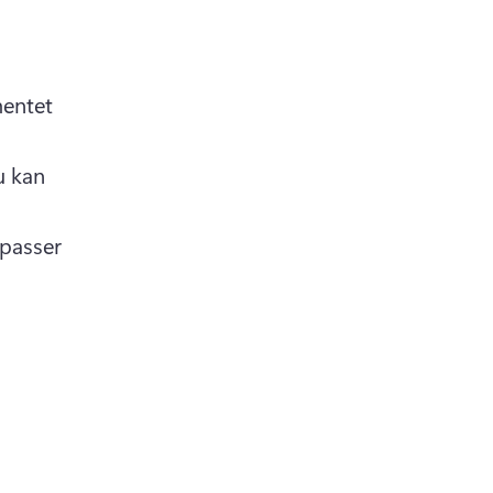
entet 
 kan 
asser 