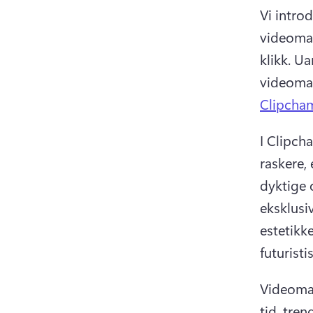
Vi intro
videomal
klikk. 
Uan
Clipcha
I Clipch
raskere,
dyktige 
eksklusi
estetikk
futuristis
Videomal
tid, tren