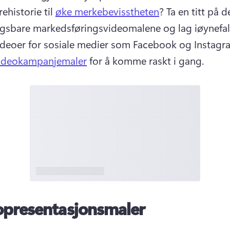
historie til 
øke merkebevisstheten
? 
Ta en titt på d
ngsbare markedsføringsvideomalene og lag iøynefal
eoer for sosiale medier som Facebook og Instagra
ideokampanjemaler
 for å komme raskt i gang. 
opresentasjonsmaler