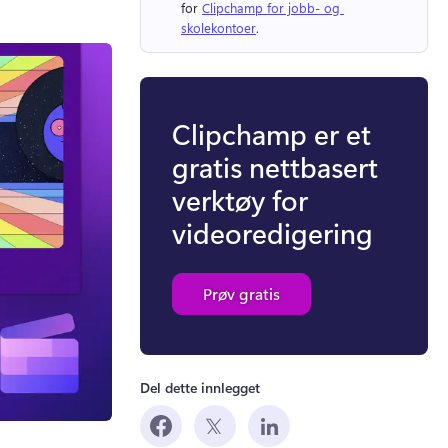
for 
Clipchamp for jobb- og 
skolekontoer
. 
Clipchamp er et
gratis nettbasert
verktøy for
videoredigering
Prøv gratis
Del dette innlegget