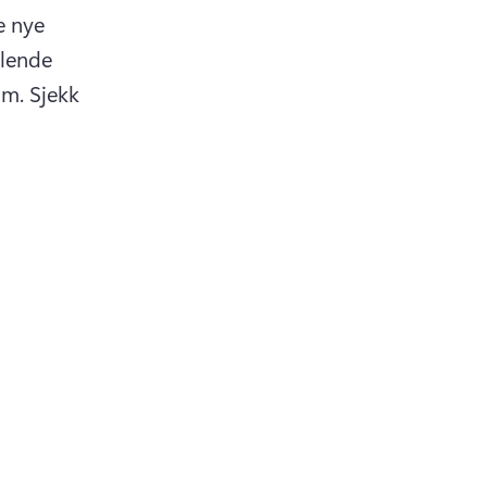
e nye 
lende 
m. 
Sjekk 