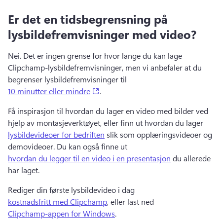
Er det en tidsbegrensning på
lysbildefremvisninger med video?
Nei. Det er ingen grense for hvor lange du kan lage 
Clipchamp-lysbildefremvisninger, men vi anbefaler at du 
begrenser lysbildefremvisninger til 
(opens in a new tab)
10 minutter eller mindre
.
Få inspirasjon til hvordan du lager en video med bilder ved 
hjelp av montasjeverktøyet, eller finn ut hvordan du lager 
lysbildevideoer for bedriften
 slik som opplæringsvideoer og 
demovideoer. 
Du kan også finne ut 
hvordan du legger til en video i en presentasjon
 du allerede 
har laget. 
Rediger din første lysbildevideo i dag 
kostnadsfritt med Clipchamp
, eller last ned 
Clipchamp-appen for Windows
. 