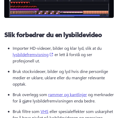
Slik forbedrer du en lysbildevideo
Importer HD-videoer, bilder og klar lyd, slik at du 
(opens in a new tab)
lysbildefremvisning
 er lett å forstå og ser 
profesjonell ut. 
Bruk stockvideoer, bilder og lyd hvis dine personlige 
medier er uklare, uklare eller du mangler relevante 
opptak. 
Bruk overlegg som 
rammer og kantlinjer
 og merknader 
for å gjøre lysbildefremvisningen enda bedre. 
Bruk filtre som 
VHS
 eller spesialeffekter som uskarphet 
for å heve nivået på lysbildevideoen og engasjere 