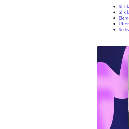
Slik 
Slik 
Eleme
Utfo
Se h