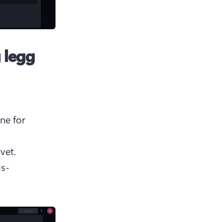
g legg
ne for 
verktøylinjen, og klikk deretter på det vertikale 9:16-alternativet. 
ls-