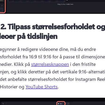
 2.
Tilpass størrelsesforholdet o
ideoer på tidslinjen
egynner å redigere videoene dine, må du endre 
sforholdet fra 16:9 til 9:16 for å passe til dimensjone
edier. 
Klikk på 
størrelsesknappen
 i den fristilte 
 det anbefalte størrelsesforholdet for Instagram Ree
Historier og 
YouTube Shorts
. 