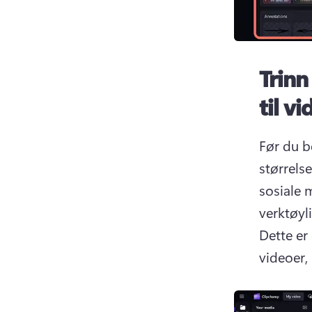
Trinn
til v
Før du b
størrelse
sosiale m
Dette er
videoer, 