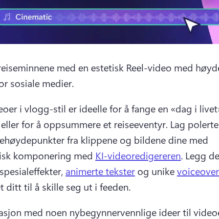
il reiseminnene med en estetisk Reel-video med høyd
or sosiale medier. 
oer i vlogg-stil er ideelle for å fange en «dag i livet»
 eller for å oppsummere et reiseeventyr. 
Lag polerte
ehøydepunkter fra klippene og bildene dine med 
isk komponering med 
KI-videoredigereren
. 
Legg der
spesialeffekter, 
animerte tekster
 og unike 
voiceove
 ditt til å skille seg ut i feeden. 
rasjon med noen nybegynnervennlige ideer til video