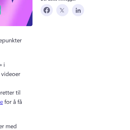
epunkter 
 i 
 videoer 
etter til 
re
 for å få 
er med 