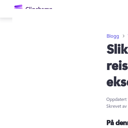
hovedinnhold
Blogg
Sli
rei
eks
Logg på
Prøv gratis
Oppdatert
Skrevet av
På den