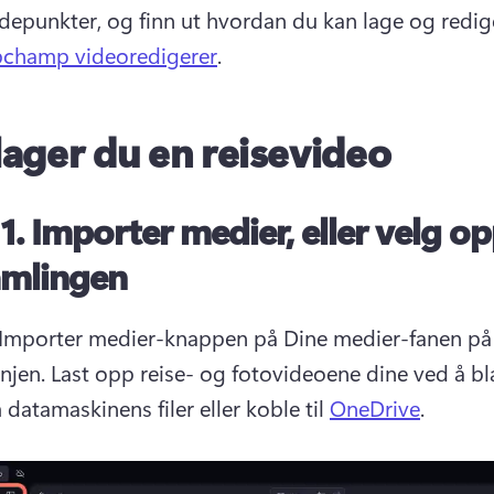
depunkter, og finn ut hvordan du kan lage og redig
pchamp videoredigerer
. 
 lager du en reisevideo
 1.
Importer medier, eller velg o
amlingen
 Importer medier-knappen på Dine medier-fanen på 
njen. 
Last opp reise- og fotovideoene dine ved å bla
datamaskinens filer eller koble til 
OneDrive
. 