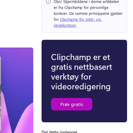
Obs!
 Skjermbildene i denne artikkelen 
er fra Clipchamp for personlige 
kontoer. 
De samme prinsippene gjelder 
for 
Clipchamp for jobb- og 
skolekontoer
. 
Clipchamp er et
gratis nettbasert
verktøy for
videoredigering
Prøv gratis
Del dette innlegget