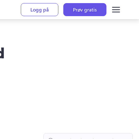
Logg på
Prøv gratis
d