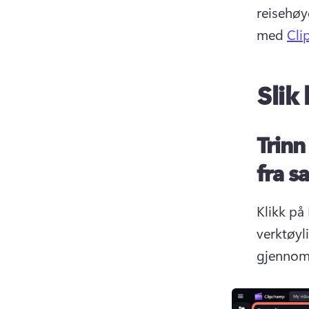
reisehøy
med 
Cli
Slik
Trinn
fra s
Klikk på
verktøyli
gjennom 