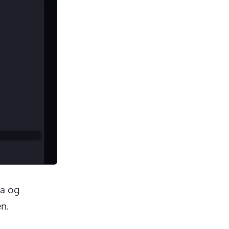
a og 
n. 