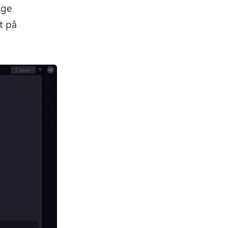
ge 
t på 
 