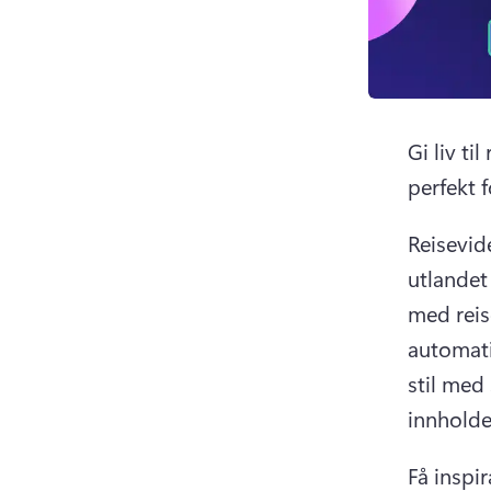
Gi liv t
perfekt f
Reisevide
utlandet
med reis
automat
stil med 
innholdet
Få inspi