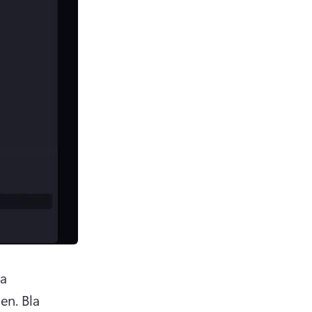
a 
en. 
Bla 