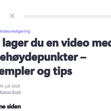
Videoredigering
k lager du en video me
sehøydepunkter –
empler og tips
10. juli 2026
Kieron Byatt
ne siden