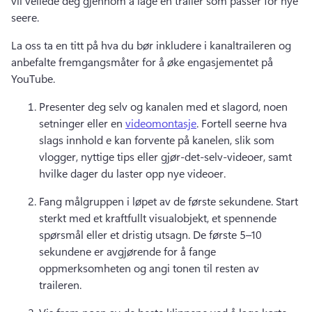
vil veilede deg gjennom å lage en trailer som passer for nye 
seere. 
La oss ta en titt på hva du bør inkludere i kanaltraileren og 
anbefalte fremgangsmåter for å øke engasjementet på 
YouTube. 
Presenter deg selv og kanalen med et slagord, noen 
setninger eller en 
videomontasje
. 
Fortell seerne hva 
slags innhold e kan forvente på kanelen, slik som 
vlogger, nyttige tips eller gjør-det-selv-videoer, samt 
hvilke dager du laster opp nye videoer. 
Fang målgruppen i løpet av de første sekundene. 
Start 
sterkt med et kraftfullt visualobjekt, et spennende 
spørsmål eller et dristig utsagn. 
De første 5–10 
sekundene er avgjørende for å fange 
oppmerksomheten og angi tonen til resten av 
traileren. 