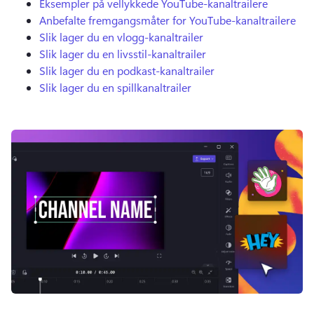
Eksempler på vellykkede YouTube-kanaltrailere
Anbefalte fremgangsmåter for YouTube-kanaltrailere
Slik lager du en vlogg-kanaltrailer
Slik lager du en livsstil-kanaltrailer
Slik lager du en podkast-kanaltrailer
Slik lager du en spillkanaltrailer