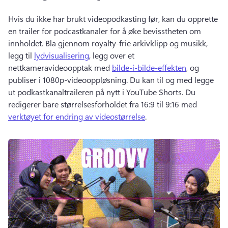
Hvis du ikke har brukt videopodkasting før, kan du opprette 
en trailer for podcastkanaler for å øke bevisstheten om 
innholdet. 
Bla gjennom royalty-frie arkivklipp og musikk, 
legg til 
lydvisualisering
, legg over et 
nettkameravideoopptak med 
bilde-i-bilde-effekten
, og 
publiser i 1080p-videooppløsning. 
Du kan til og med legge 
ut podkastkanaltraileren på nytt i 
YouTube Shorts
. 
Du 
redigerer bare størrelsesforholdet fra 16:9 til 9:16 med 
verktøyet for endring av videostørrelse
. 