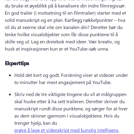
du bruke et øyeblikk på å kanalisere din indre filmregissør. 
En god trailer (i motsetning til en filmtrailer) starter med et 
solid manuskript og en plan. 
Kartlegg nøkkelpunkter – hva 
vil du at seerne skal vite om kanalen din? 
Deretter bør du 
tenke hvilke visualobjekter som får disse punktene til å 
skille seg ut. 
Lag en 
dreiebok
 med ideer. Vær kreativ, og 
husk at inspirasjonen kun er et YouTube-søk unna. 
Ekperttips
Hold det kort og godt. 
Forskning viser at videoer under 
to minutter har mest engasjement på YouTube. 
Skriv ned de tre viktigste tingene du vil at målgruppen 
skal huske etter å ha sett traileren. 
Deretter skriver du 
manuskript rundt disse punktene, og sørger for at hver 
av dem skinner gjennom i visualobjektene. 
Hvis du 
trenger hjelp, kan du 
prøve å lage et videoskript med kunstig intelligens
. 