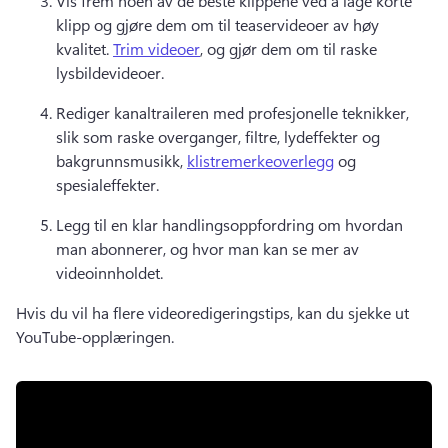
Vis frem noen av de beste klippene ved å lage korte 
klipp og gjøre dem om til teaservideoer av høy 
kvalitet. 
Trim videoer
, og gjør dem om til raske 
lysbildevideoer. 
Rediger kanaltraileren med profesjonelle teknikker, 
slik som raske overganger, filtre, lydeffekter og 
bakgrunnsmusikk, 
klistremerkeoverlegg
 og 
spesialeffekter. 
Legg til en klar handlingsoppfordring om hvordan 
man abonnerer, og hvor man kan se mer av 
videoinnholdet. 
Hvis du vil ha flere videoredigeringstips, kan du sjekke ut 
YouTube-opplæringen. 