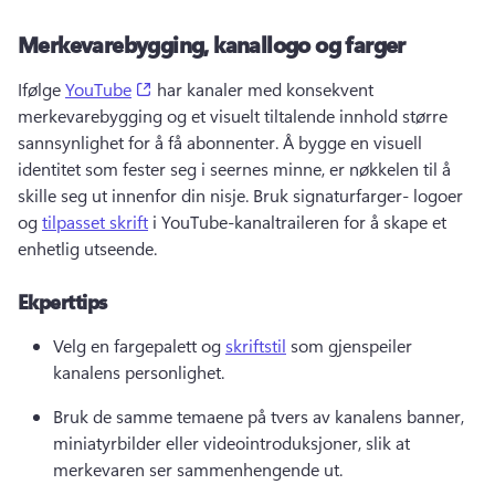
Merkevarebygging, kanallogo og farger
(opens in a new tab)
Ifølge 
YouTube
 har kanaler med konsekvent 
merkevarebygging og et visuelt tiltalende innhold større 
sannsynlighet for å få abonnenter. 
Å bygge en visuell 
identitet som fester seg i seernes minne, er nøkkelen til å 
skille seg ut innenfor din nisje. 
Bruk signaturfarger- logoer 
og 
tilpasset skrift
 i YouTube-kanaltraileren for å skape et 
enhetlig utseende. 
Ekperttips
Velg en fargepalett og 
skriftstil
 som gjenspeiler 
kanalens personlighet. 
Bruk de samme temaene på tvers av kanalens banner, 
miniatyrbilder eller videointroduksjoner, slik at 
merkevaren ser sammenhengende ut. 