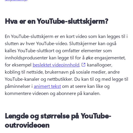
Hva er en YouTube-sluttskjerm?
En YouTube-sluttskjerm er en kort video som kan legges til i 
slutten av hver YouTube-video. 
Sluttskjermer kan også 
kalles YouTube-sluttkort og omfatter elementer som 
innholdsprodusenter kan legge til for å øke engasjementet, 
(opens in a new tab)
for eksempel 
beslektet videoinnhold,
 kanallogoer, 
kobling til nettside, brukernavn på sosiale medier, andre 
YouTube-kanaler og nettbutikker. 
Du kan til og med legge til 
påminnelser i 
animert tekst
 om at seere kan like og 
kommentere videoen og abonnere på kanalen. 
Lengde og størrelse på YouTube-
outrovideoen