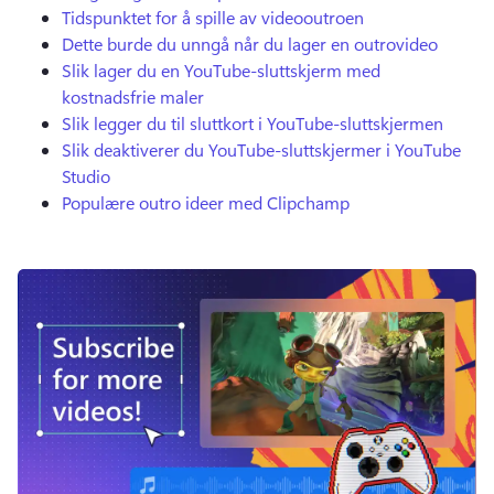
Tidspunktet for å spille av videooutroen
Dette burde du unngå når du lager en outrovideo
Slik lager du en YouTube-sluttskjerm med
kostnadsfrie maler
Slik legger du til sluttkort i YouTube-sluttskjermen
Slik deaktiverer du YouTube-sluttskjermer i YouTube
Studio
Populære outro ideer med Clipchamp