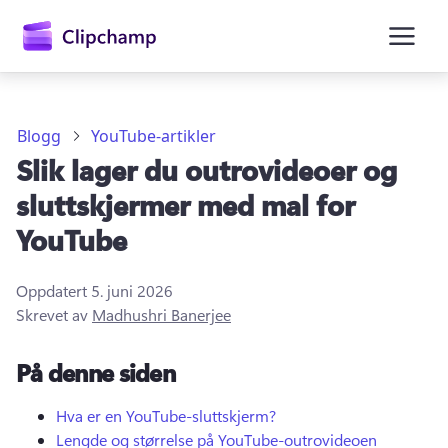
hovedinnhold
Blogg
YouTube-artikler
Slik lager du outrovideoer og
sluttskjermer med mal for
YouTube
Oppdatert
5. juni 2026
Logg på
Skrevet av
Madhushri Banerjee
Prøv gratis
På denne siden
Hva er en YouTube-sluttskjerm?
Lengde og størrelse på YouTube-outrovideoen