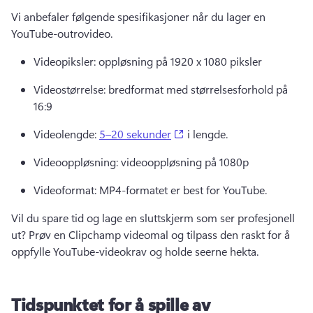
Vi anbefaler følgende spesifikasjoner når du lager en 
YouTube-outrovideo. 
Videopiksler: oppløsning på 1920 x 1080 piksler 
Videostørrelse: bredformat med størrelsesforhold på 
16:9 
(opens in a new tab)
Videolengde: 
5–20 sekunder
 i lengde. 
Videooppløsning: videooppløsning på 1080p 
Videoformat: MP4-formatet er best for YouTube. 
Vil du spare tid og lage en sluttskjerm som ser profesjonell 
ut? 
Prøv en Clipchamp videomal og tilpass den raskt for å 
oppfylle YouTube-videokrav og holde seerne hekta. 
Tidspunktet for å spille av