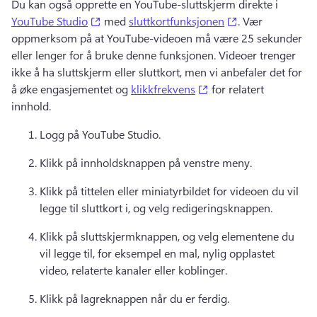
Du kan også opprette en YouTube-sluttskjerm direkte i 
(opens in a new tab)
(opens in a new 
YouTube Studio
 med 
sluttkortfunksjonen
. 
Vær 
oppmerksom på at YouTube-videoen må være 25 sekunder 
eller lenger for å bruke denne funksjonen. 
Videoer trenger 
ikke å ha sluttskjerm eller sluttkort, men vi anbefaler det for 
(opens in a new tab)
å øke engasjementet og 
klikkfrekvens
 for relatert 
innhold. 
Logg på YouTube Studio. 
Klikk på innholdsknappen på venstre meny. 
Klikk på tittelen eller miniatyrbildet for videoen du vil 
legge til sluttkort i, og velg redigeringsknappen. 
Klikk på sluttskjermknappen, og velg elementene du 
vil legge til, for eksempel en mal, nylig opplastet 
video, relaterte kanaler eller koblinger. 
Klikk på lagreknappen når du er ferdig. 