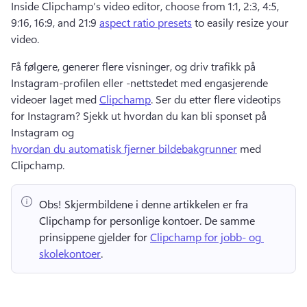
Inside Clipchamp’s video editor, choose from 1:1, 2:3, 4:5, 
9:16, 16:9, and 21:9 
aspect ratio presets
 to easily resize your 
video.
Få følgere, generer flere visninger, og driv trafikk på 
Instagram-profilen eller -nettstedet med engasjerende 
videoer laget med 
Clipchamp
. 
Ser du etter flere videotips 
for Instagram? 
Sjekk ut 
hvordan du kan bli sponset på 
Instagram
 og 
hvordan du automatisk fjerner bildebakgrunner
 med 
Clipchamp. 
Obs!
 Skjermbildene i denne artikkelen er fra 
Clipchamp for personlige kontoer. 
De samme 
prinsippene gjelder for 
Clipchamp for jobb- og 
skolekontoer
. 