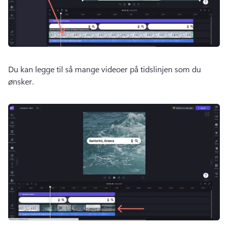
Du kan legge til så mange videoer på tidslinjen som du 
ønsker. 