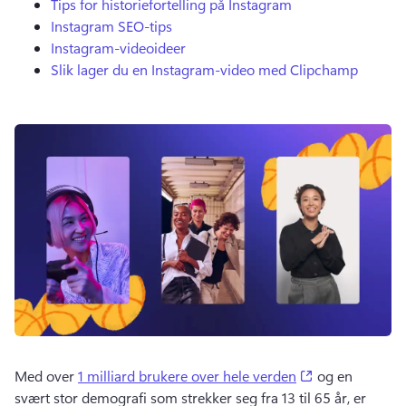
Tips for historiefortelling på Instagram
Instagram SEO-tips
Instagram-videoideer
Slik lager du en Instagram-video med Clipchamp
(opens in a ne
Med over 
1 milliard brukere over hele verden
 og en 
svært stor demografi som strekker seg fra 13 til 65 år, er 