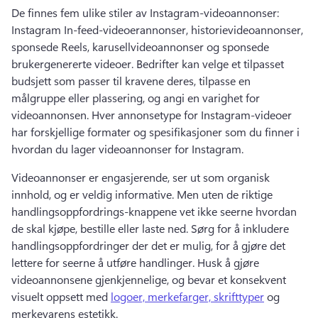
De finnes fem ulike stiler av Instagram-videoannonser: 
Instagram In-feed-videoerannonser, historievideoannonser, 
sponsede Reels, karusellvideoannonser og sponsede 
brukergenererte videoer. 
Bedrifter kan velge et tilpasset 
budsjett som passer til kravene deres, tilpasse en 
målgruppe eller plassering, og angi en varighet for 
videoannonsen. 
Hver annonsetype for Instagram-videoer 
har forskjellige formater og spesifikasjoner som du finner i 
hvordan du lager videoannonser for Instagram. 
Videoannonser er engasjerende, ser ut som organisk 
innhold, og er veldig informative. 
Men uten de riktige 
handlingsoppfordrings-knappene vet ikke seerne hvordan 
de skal kjøpe, bestille eller laste ned. 
Sørg for å inkludere 
handlingsoppfordringer der det er mulig, for å gjøre det 
lettere for seerne å utføre handlinger. 
Husk å gjøre 
videoannonsene gjenkjennelige, og bevar et konsekvent 
visuelt oppsett med 
logoer, merkefarger, skrifttyper
 og 
merkevarens estetikk. 