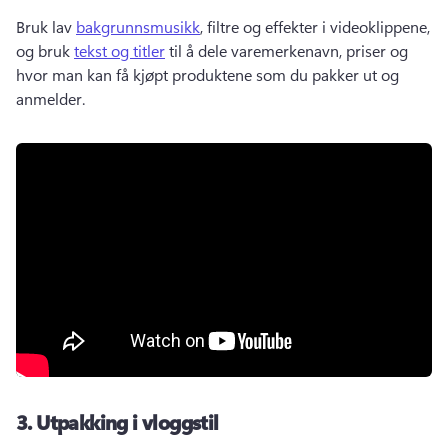
Bruk lav 
bakgrunnsmusikk
, filtre og effekter i videoklippene, 
og bruk 
tekst og titler
 til å dele varemerkenavn, priser og 
hvor man kan få kjøpt produktene som du pakker ut og 
anmelder. 
3.
Utpakking i vloggstil