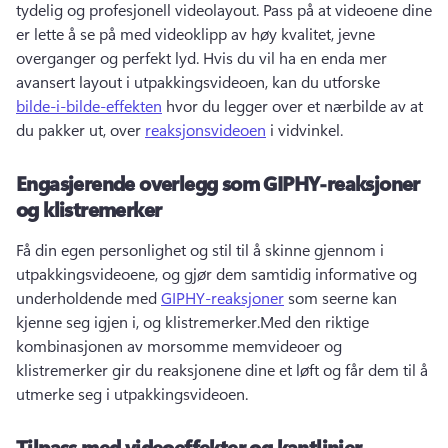
tydelig og profesjonell videolayout. 
Pass på at videoene dine 
er lette å se på med videoklipp av høy kvalitet, jevne 
overganger og perfekt lyd. 
Hvis du vil ha en enda mer 
avansert layout i utpakkingsvideoen, kan du utforske 
bilde-i-bilde-effekten
 hvor du legger over et nærbilde av at 
du pakker ut, over 
reaksjonsvideoen
 i vidvinkel. 
Engasjerende overlegg som GIPHY-reaksjoner
og klistremerker
Få din egen personlighet og stil til å skinne gjennom i 
utpakkingsvideoene, og gjør dem samtidig informative og 
underholdende med 
GIPHY-reaksjoner
 som seerne kan 
kjenne seg igjen i, og klistremerker.
Med den riktige 
kombinasjonen av morsomme memvideoer og 
klistremerker gir du reaksjonene dine et løft og får dem til å 
utmerke seg i utpakkingsvideoen. 
Tilpass med videoeffekter og kantlinjer