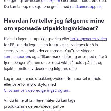
redigeringsteknikken 
delt skjerm
 eller bilde-i-bilde-effekten. 
Du kan ta opp reaksjonene gratis med 
nettkameraopptak
. 
Hvordan forteller jeg følgerne mine
om sponsede utpakkingsvideoer?
Hvis du lager en utpakkingsvideo eller 
brukergenerert video
for PR, kan du legge til en fraskrivelse i videoen for å la 
seerne vite at innholdet er sponset. 
YouTube-videoer 
som er sponset
, og affiliate-markedsføring er en god måte å 
tjene penger på, men det er også viktig å holde på tillit og 
lojalitet mellom videoene og følgerne dine. 
Lag imponerende utpakkingsvideoer for sponset innhold 
eller bare for moro skyld, med 
Clipchamps videoredigeringsprogram
. 
Vil du finne ut om flere måter du kan lage 
produktanmeldelsesvideoer på? 
Se 