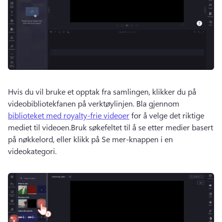
Hvis du vil bruke et opptak fra samlingen, klikker du på 
videobibliotekfanen på verktøylinjen. 
Bla gjennom 
biblioteket med royalty-frie videoer
 for å velge det riktige 
mediet til videoen.
Bruk søkefeltet til å se etter medier basert 
på nøkkelord, eller klikk på Se mer-knappen i en 
videokategori. 