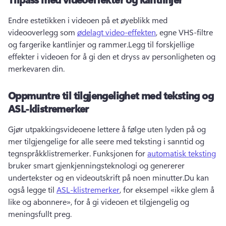
Endre estetikken i videoen på et øyeblikk med 
videooverlegg som 
ødelagt video-effekten
, egne VHS-filtre 
og fargerike kantlinjer og rammer.
Legg til forskjellige 
effekter i videoen for å gi den et dryss av personligheten og 
merkevaren din. 
Oppmuntre til tilgjengelighet med teksting og
ASL-klistremerker
Gjør utpakkingsvideoene lettere å følge uten lyden på og 
mer tilgjengelige for alle seere med teksting i sanntid og 
tegnspråkklistremerker. 
Funksjonen for 
automatisk teksting
bruker smart gjenkjenningsteknologi og genererer 
undertekster og en videoutskrift på noen minutter.
Du kan 
også legge til 
ASL-klistremerker
, for eksempel «ikke glem å 
like og abonnere», for å gi videoen et tilgjengelig og 
meningsfullt preg. 