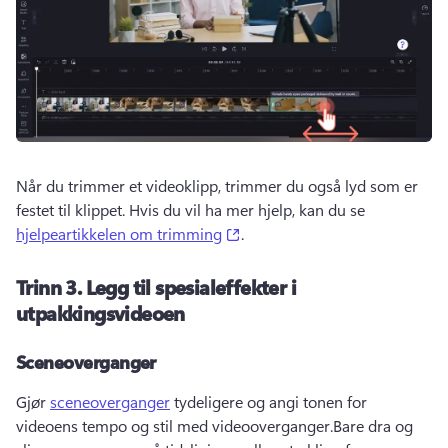
Når du trimmer et videoklipp, trimmer du også lyd som er 
festet til klippet. 
Hvis du vil ha mer hjelp, kan du se 
(opens in a new tab)
hjelpeartikkelen om trimming
. 
Trinn 3.
Legg til spesialeffekter i
utpakkingsvideoen
Sceneoverganger
Gjør 
sceneoverganger
 tydeligere og angi tonen for 
videoens tempo og stil med videooverganger.
Bare dra og 