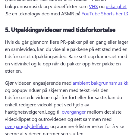
bakgrunnsmusikk og videoeffekter som 
VHS
 og 
uskarphet
(op
.
Se en teknologivideo med ASMR på 
YouTube Shorts her
. 
5.
Utpakkingsvideoer med tidsforkortelse
Hvis du går gjennom flere PR-pakker på én gang eller lager 
en samlevideo, kan du vise alle pakkene på ett sted med en 
tidsforkortet utpakkingsvideo. 
Bare sett opp kameraet med 
en vidvinkel og ta opp når du pakker opp hver pakke en 
etter en. 
Gjør videoen engasjerende med 
ambient bakgrunnsmusikk
og popupvinduer på skjermen med tekst.
Hvis den 
tidsforkortede videoen går for fort eller for sakte, kan du 
enkelt redigere videoklippet ved hjelp av 
hastighetsvelgeren
.
Legg til 
overganger
 mellom det siste 
videoklippet og outrovideoen og sett sammen med 
overgangslydeffekter
 og abonner-klistremerker for å vise 
seerne at videoen nærmer seg slutten. 