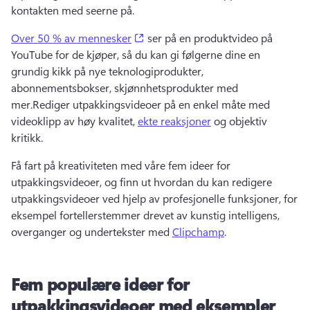
kontakten med seerne på.
(opens in a new tab)
Over 50 % av mennesker
 ser på en produktvideo på 
YouTube for de kjøper, så du kan gi følgerne dine en 
grundig kikk på nye teknologiprodukter, 
abonnementsbokser, skjønnhetsprodukter med 
mer.
Rediger utpakkingsvideoer på en enkel måte med 
videoklipp av høy kvalitet, 
ekte reaksjoner
 og objektiv 
kritikk.
Få fart på kreativiteten med våre fem ideer for 
utpakkingsvideoer, og finn ut hvordan du kan redigere 
utpakkingsvideoer ved hjelp av profesjonelle funksjoner, for 
eksempel fortellerstemmer drevet av kunstig intelligens, 
overganger og undertekster med 
Clipchamp
. 
Fem populære ideer for
utpakkingsvideoer med eksempler