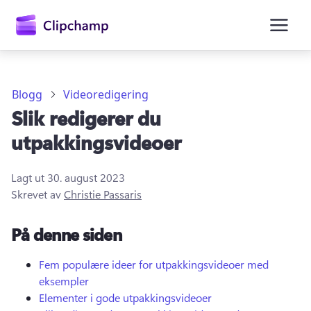
hovedinnhold
Blogg
Videoredigering
Slik redigerer du
utpakkingsvideoer
Lagt ut
30. august 2023
Skrevet av
Christie Passaris
Logg på
På denne siden
Prøv gratis
Fem populære ideer for utpakkingsvideoer med
eksempler
Elementer i gode utpakkingsvideoer