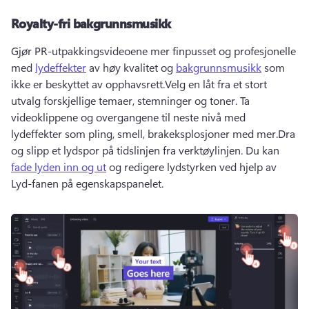
Royalty-fri bakgrunnsmusikk
Gjør PR-utpakkingsvideoene mer finpusset og profesjonelle 
med 
lydeffekter
 av høy kvalitet og 
bakgrunnsmusikk
 som 
ikke er beskyttet av opphavsrett.
Velg en låt fra et stort 
utvalg forskjellige temaer, stemninger og toner. 
Ta 
videoklippene og overgangene til neste nivå med 
lydeffekter som pling, smell, brakeksplosjoner med mer.
Dra 
og slipp et lydspor på tidslinjen fra verktøylinjen. 
Du kan 
fade lyden inn og ut
 og redigere lydstyrken ved hjelp av 
Lyd-fanen på egenskapspanelet. 