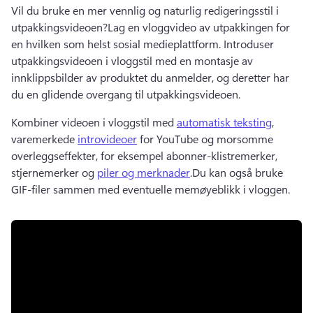
Vil du bruke en mer vennlig og naturlig redigeringsstil i 
utpakkingsvideoen?
Lag en vloggvideo av utpakkingen for 
en hvilken som helst sosial medieplattform. 
Introduser 
utpakkingsvideoen i vloggstil med en 
montasje av 
innklippsbilder
 av produktet du anmelder, og deretter har 
du en glidende overgang til utpakkingsvideoen. 
Kombiner videoen i vloggstil med 
automatisk teksting
, 
varemerkede 
introvideoer
 for YouTube og morsomme 
overleggseffekter, for eksempel abonner-klistremerker, 
stjernemerker og 
piler og merknader
.
Du kan også bruke 
GIF-filer
 sammen med eventuelle memøyeblikk i vloggen. 