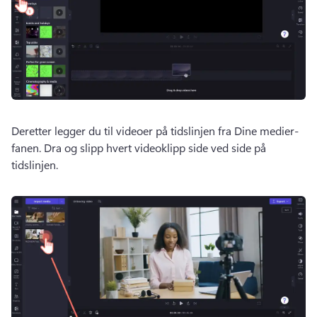
Deretter legger du til videoer på tidslinjen fra Dine medier-
fanen. 
Dra og slipp hvert videoklipp side ved side på 
tidslinjen. 