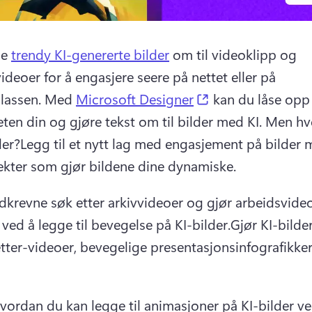
e 
trendy KI-genererte bilder
 om til videoklipp og 
ideoer for å engasjere seere på nettet eller på 
(opens in a new 
lassen. 
Med 
Microsoft Designer
 kan du låse opp 
eten din og gjøre tekst om til bilder med KI. 
Men hvo
der?
Legg til et nytt lag med engasjement på bilder 
ekter som gjør bildene dine dynamiske.
tidkrevne søk etter arkivvideoer og gjør arbeidsvideo
 ved å legge til bevegelse på KI-bilder.
Gjør KI-bilder
etter-videoer, bevegelige presentasjonsinfografikke
hvordan du kan legge til animasjoner på KI-bilder ve