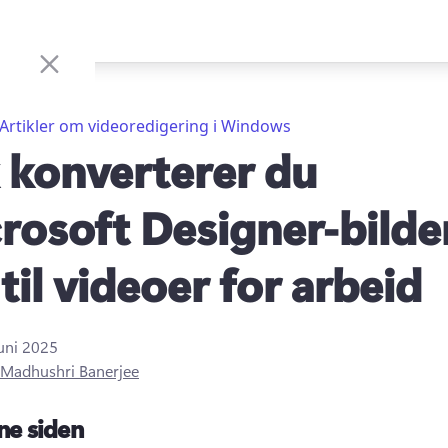
Artikler om videoredigering i Windows
k konverterer du
rosoft Designer-bilde
til videoer for arbeid
juni 2025
Madhushri Banerjee
ne siden