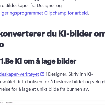
e Bildeskaper fra Designer og 
digeringsprogrammet Clipchamp for arbeid
. 
 konverterer du KI-bilder om
o
1.
Be KI om å lage bilder
(opens in a new tab)
ldeskaper-verktøyet
 i Designer. 
Skriv inn KI-
rsmålet ditt i boksen for å beskrive bildet og velg ø
relse for å lage et unikt bilde fra bunnen av.