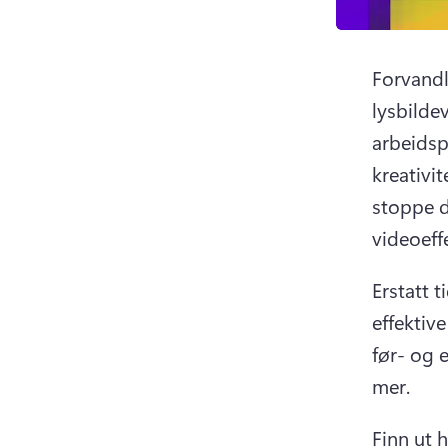
Forvandl
lysbildev
arbeidsp
kreativit
stoppe 
videoeff
Erstatt 
effektive
før- og 
mer.
Finn ut 