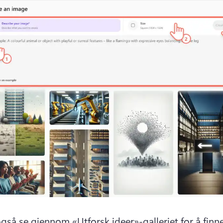
gså se gjennom «Utforsk ideer»-galleriet for å finne 