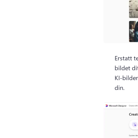
Erstatt 
bildet dit
KI-bilden
din.