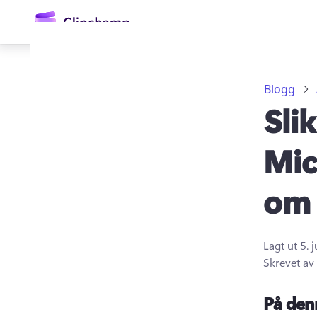
hovedinnhold
Blogg
Sli
Mic
om 
Logg på
Prøv gratis
Lagt ut
5. 
Skrevet av
På den