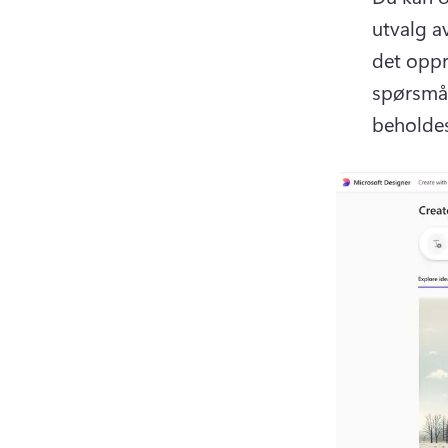
utvalg av
det oppr
spørsmål
beholdes