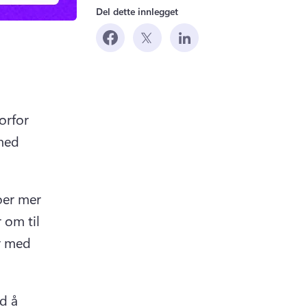
Del dette innlegget
tab)
rfor 
med 
er mer 
 om til 
r med 
d å 