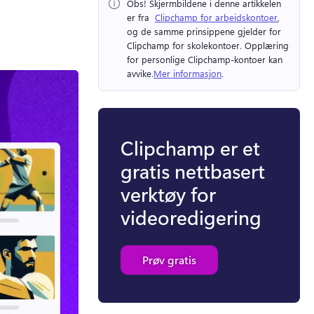
Obs!
 Skjermbildene i denne artikkelen 
er fra ⁠ 
Clipchamp for arbeidskontoer
, 
og de samme prinsippene gjelder for 
Clipchamp for skolekontoer. 
Opplæring 
for personlige Clipchamp-kontoer kan 
avvike.
Mer informasjon
. 
Clipchamp er et
gratis nettbasert
verktøy for
videoredigering
Prøv gratis