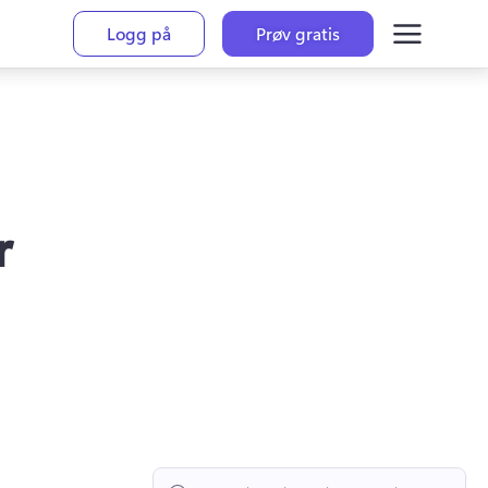
Logg på
Prøv gratis
r