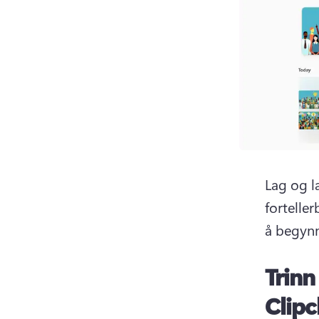
Lag og l
forteller
å begynn
Trinn
Clipc