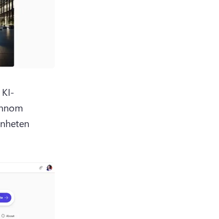
 KI-
nnom 
enheten 