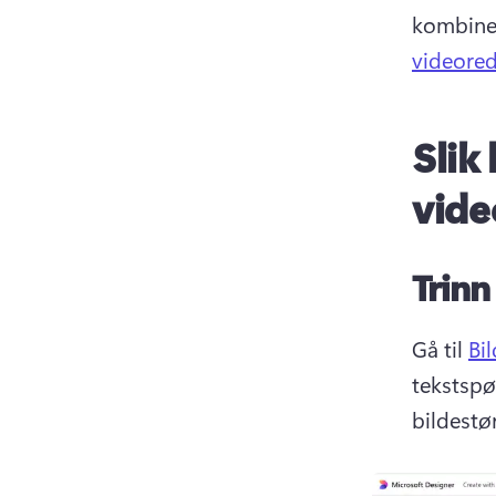
kombiner
videore
Slik
vide
Trinn 
Gå til 
Bi
tekstspø
bildestør