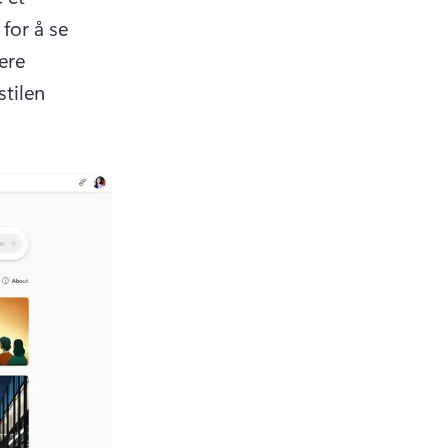
or å se 
re 
tilen 