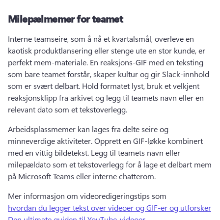
Milepælmemer for teamet
Interne teamseire, som å nå et kvartalsmål, overleve en 
kaotisk produktlansering eller stenge ute en stor kunde, er 
perfekt mem-materiale. 
En reaksjons-GIF med en teksting 
som bare teamet forstår, skaper kultur og gir Slack-innhold 
som er svært delbart. 
Hold formatet lyst, bruk et velkjent 
reaksjonsklipp fra arkivet og legg til teamets navn eller en 
relevant dato som et tekstoverlegg. 
Arbeidsplassmemer kan lages fra delte seire og 
minneverdige aktiviteter. 
Opprett en GIF-løkke kombinert 
med en vittig bildetekst. 
Legg til teamets navn eller 
milepældato som et tekstoverlegg for å lage et delbart mem 
på Microsoft Teams eller interne chatterom. 
Mer informasjon om videoredigeringstips som 
hvordan du legger tekst over videoer og GIF-er og utforsker
Den ultimate guiden til YouTube-videoer
. 