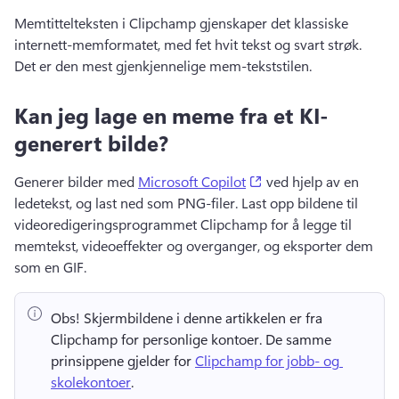
Memtittelteksten i Clipchamp gjenskaper det klassiske 
internett-memformatet, med fet hvit tekst og svart strøk. 
Det er den mest gjenkjennelige mem-tekststilen. 
Kan jeg lage en meme fra et KI-
generert bilde?
(opens in a new tab)
Generer bilder med 
Microsoft Copilot
 ved hjelp av en 
ledetekst, og last ned som PNG-filer. 
Last opp bildene til 
videoredigeringsprogrammet Clipchamp for å legge til 
memtekst, videoeffekter og overganger, og eksporter dem 
som en GIF. 
Obs!
 Skjermbildene i denne artikkelen er fra 
Clipchamp for personlige kontoer. 
De samme 
prinsippene gjelder for 
Clipchamp for jobb- og 
skolekontoer
. 