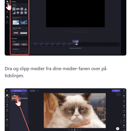
Dra og slipp medier fra dine medier-fanen over på 
tidslinjen. 