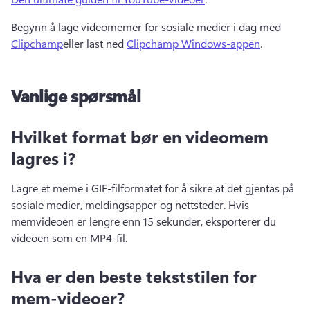
Begynn å lage videomemer for sosiale medier i dag med 
Clipchamp
eller last ned 
Clipchamp Windows-appen
. 
Vanlige spørsmål
Hvilket format bør en videomem
lagres i?
Lagre et meme i GIF-filformatet for å sikre at det gjentas på 
sosiale medier, meldingsapper og nettsteder. 
Hvis 
memvideoen er lengre enn 15 sekunder, eksporterer du 
videoen som en MP4-fil. 
Hva er den beste tekststilen for
mem-videoer?