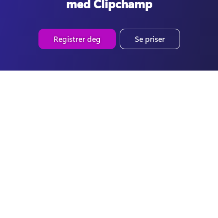
med Clipchamp
Registrer deg
Se priser