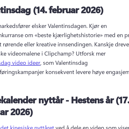
tinsdag (14. februar 2026)
arkedsfører elsker Valentinsdagen. 
Kjør en 
kurranse om «beste kjærlighetshistorie» med en pr
 rørende eller kreative innsendingen. 
Kanskje drevet
ke videomalene i Clipchamp? 
Utforsk mer 
sdag video ideer
, som Valentinsdag 
øringskampanjer konsekvent levere høye engasjem
alender nyttår - Hestens år (17
ar 2026)
 
det kinesiske nyttåret
 ved å dele en video som viser