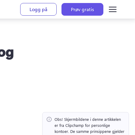
Logg på
Prøv gratis
og
Obs!
 Skjermbildene i denne artikkelen 
er fra Clipchamp for personlige 
kontoer. 
De samme prinsippene gjelder 