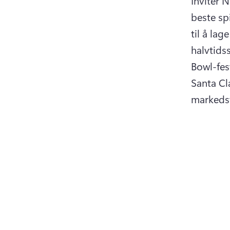
Inviter 
beste sp
til å lag
halvtids
Bowl-fest
Santa Cla
markedsf