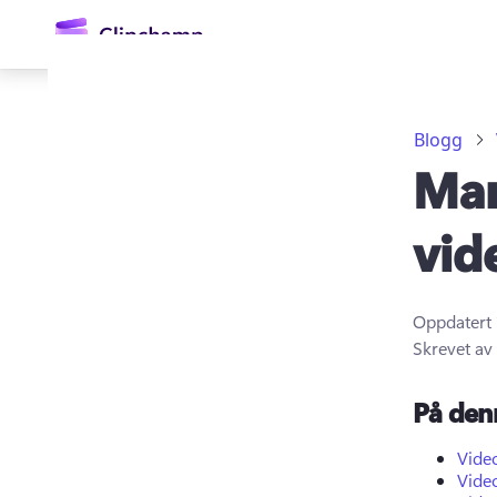
hovedinnhold
Blogg
Mar
vid
Oppdatert
Logg på
Skrevet av
Prøv gratis
På den
Video
Video