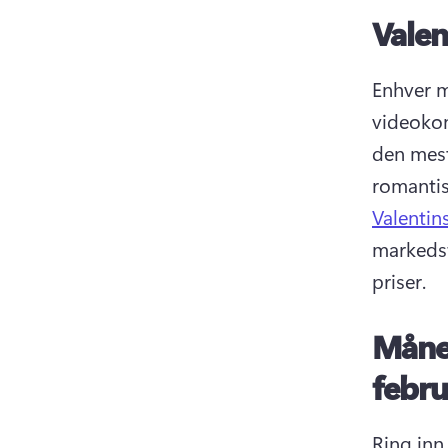
Valen
Enhver m
videokon
den mest
romantis
Valentin
markedsf
priser. 
Månek
febru
Ring inn