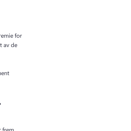
emie for 
 av de 
ent 
.
 frem 