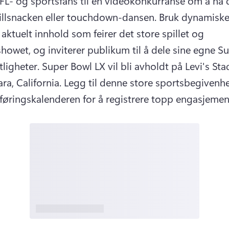
NFL- og sportsfans til en videokonkurranse om å ha 
illsnacken eller touchdown-dansen. 
Bruk dynamiske
e aktuelt innhold som feirer det store spillet og 
showet, og inviterer publikum til å dele sine egne Su
ligheter. 
Super Bowl LX vil bli avholdt på Levi's Stad
ra, California. 
Legg til denne store sportsbegivenhet
øringskalenderen for å registrere topp engasjement