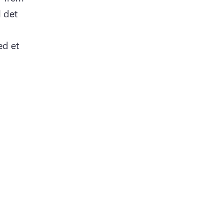
 det 
d et 