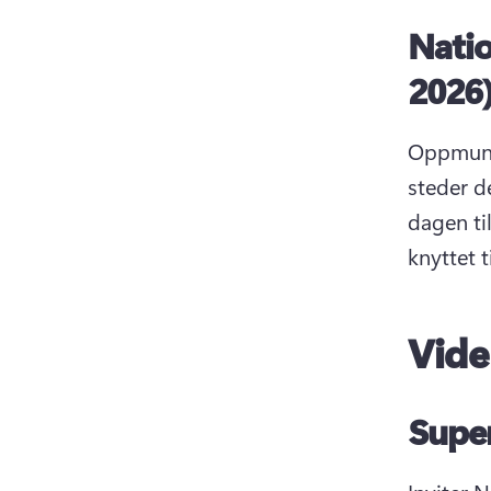
Natio
2026
Oppmuntre
steder d
dagen til
knyttet t
Vide
Super