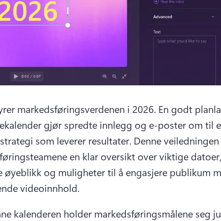
yrer markedsføringsverdenen i 2026. 
En godt planla
kalender gjør spredte innlegg og e-poster om til e
strategi som leverer resultater. 
Denne veiledningen g
øringsteamene en klar oversikt over viktige datoer,
le øyeblikk og muligheter til å engasjere publikum m
nde videoinnhold. 
e kalenderen holder markedsføringsmålene seg just