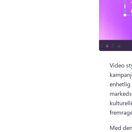
Video st
kampanje
enhetlig 
markedsf
kulturel
fremrage
Med denn