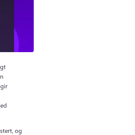
gt 
n 
ir 
 
ed 
ert, og 