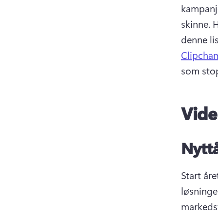
kampanjer
skinne. 
H
denne li
Clipcha
som stop
Vide
Nyttå
Start åre
løsninge