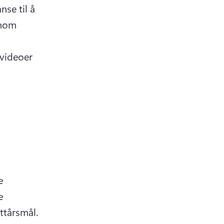
se til å 
nom 
videoer 
 
 
markedsføringsplanen ved å forstå målgruppen og deres nyttårsmål. 