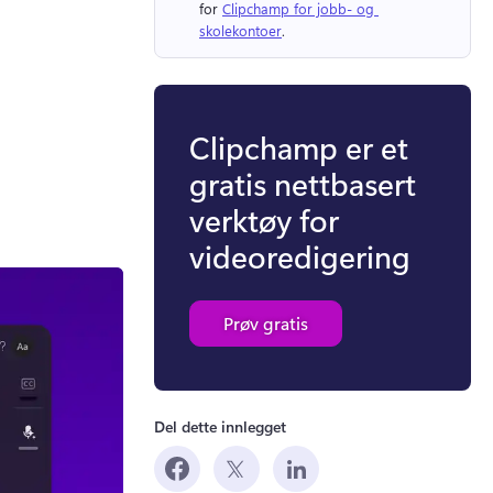
for 
Clipchamp for jobb- og 
skolekontoer
. 
Clipchamp er et
gratis nettbasert
verktøy for
videoredigering
Prøv gratis
Del dette innlegget