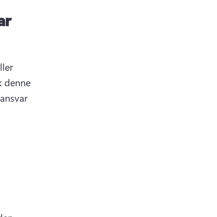
ar
ler 
k denne 
ansvar 