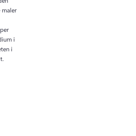
den 
 maler 
per 
ium i 
en i 
. 