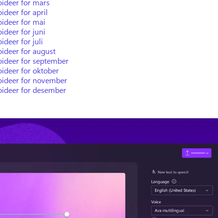
oideer for mars
ideer for april
ideer for mai
ideer for juni
ideer for juli
ideer for august
oideer for september
ideer for oktober
oideer for november
oideer for desember