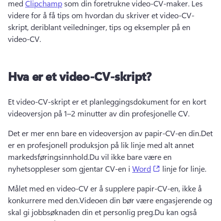
med 
Clipchamp
 som din foretrukne video-CV-maker. 
Les 
videre for å få tips om hvordan du skriver et video-CV-
skript, deriblant veiledninger, tips og eksempler på en 
video-CV.
Hva er et video-CV-skript?
Et video-CV-skript er et planleggingsdokument for en kort 
videoversjon på 1–2 minutter av din profesjonelle CV.
Det er mer enn bare en videoversjon av papir-CV-en din.
Det 
er en profesjonell produksjon på lik linje med alt annet 
markedsføringsinnhold.
Du vil ikke bare være en 
(opens in a new t
nyhetsoppleser som gjentar CV-en i 
Word
 linje for linje. 
Målet med en video-CV er å supplere papir-CV-en, ikke å 
konkurrere med den.
Videoen din bør være engasjerende og 
skal gi jobbsøknaden din et personlig preg.
Du kan også 