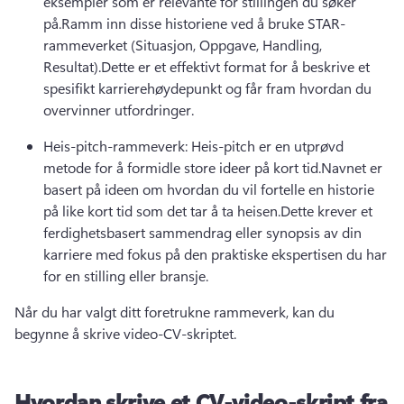
eksempler som er relevante for stillingen du søker 
på.
Ramm inn disse historiene ved å bruke STAR-
rammeverket (Situasjon, Oppgave, Handling, 
Resultat).
Dette er et effektivt format for å beskrive et 
spesifikt karrierehøydepunkt og får fram hvordan du 
overvinner utfordringer.
Heis-pitch-rammeverk: Heis-pitch er en utprøvd 
metode for å formidle store ideer på kort tid.
Navnet er 
basert på ideen om hvordan du vil fortelle en historie 
på like kort tid som det tar å ta heisen.
Dette krever et 
ferdighetsbasert sammendrag eller synopsis av din 
karriere med fokus på den praktiske ekspertisen du har 
for en stilling eller bransje.
Når du har valgt ditt foretrukne rammeverk, kan du 
begynne å skrive video-CV-skriptet.
Hvordan skrive et CV-video-skript fra