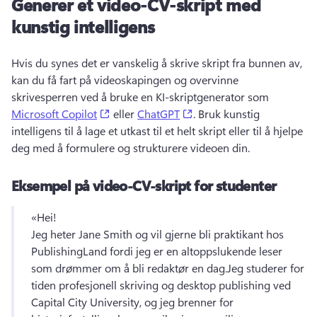
Generer et video-CV-skript med
kunstig intelligens
Hvis du synes det er vanskelig å skrive skript fra bunnen av, 
kan du få fart på videoskapingen og overvinne 
skrivesperren ved å bruke en KI-skriptgenerator som 
(opens in a new tab)
(opens in a new tab)
Microsoft Copilot
 eller 
ChatGPT
. 
Bruk kunstig 
intelligens til å lage et utkast til et helt skript eller til å hjelpe 
deg med å formulere og strukturere videoen din.
Eksempel på video-CV-skript for studenter
«Hei!
Jeg heter Jane Smith og vil gjerne bli praktikant hos 
PublishingLand fordi jeg er en altoppslukende leser 
som drømmer om å bli redaktør en dag.
Jeg studerer for 
tiden profesjonell skriving og desktop publishing ved 
Capital City University, og jeg brenner for 