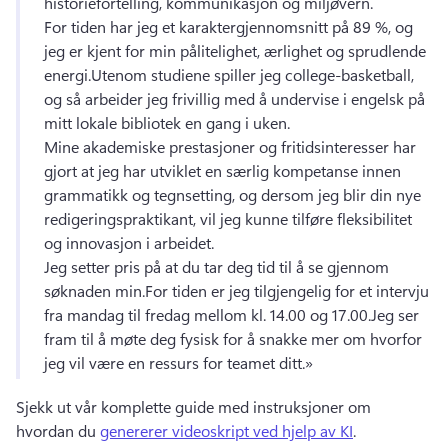
historiefortelling, kommunikasjon og miljøvern.
For tiden har jeg et karaktergjennomsnitt på 89 %, og 
jeg er kjent for min pålitelighet, ærlighet og sprudlende 
energi.
Utenom studiene spiller jeg college-basketball, 
og så arbeider jeg frivillig med å undervise i engelsk på 
mitt lokale bibliotek en gang i uken.
Mine akademiske prestasjoner og fritidsinteresser har 
gjort at jeg har utviklet en særlig kompetanse innen 
grammatikk og tegnsetting, og dersom jeg blir din nye 
redigeringspraktikant, vil jeg kunne tilføre fleksibilitet 
og innovasjon i arbeidet.
Jeg setter pris på at du tar deg tid til å se gjennom 
søknaden min.
For tiden er jeg tilgjengelig for et intervju 
fra mandag til fredag ​​mellom kl. 14.00 og 17.00.
Jeg ser 
fram til å møte deg fysisk for å snakke mer om hvorfor 
jeg vil være en ressurs for teamet ditt.»
Sjekk ut vår komplette guide med instruksjoner om 
hvordan du 
genererer videoskript ved hjelp av KI
. 