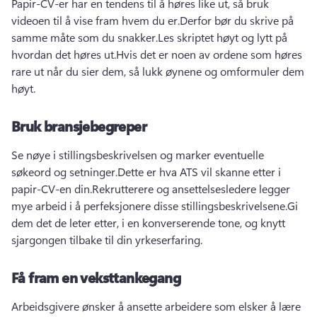
Papir-CV-er har en tendens til å høres like ut, så bruk 
videoen til å vise fram hvem du er.
Derfor bør du skrive på 
samme måte som du snakker.
Les skriptet høyt og lytt på 
hvordan det høres ut.
Hvis det er noen av ordene som høres 
rare ut når du sier dem, så lukk øynene og omformuler dem 
høyt.
Bruk bransjebegreper
Se nøye i stillingsbeskrivelsen og marker eventuelle 
søkeord og setninger.
Dette er hva ATS vil skanne etter i 
papir-CV-en din.
Rekrutterere og ansettelsesledere legger 
mye arbeid i å perfeksjonere disse stillingsbeskrivelsene.
Gi 
dem det de leter etter, i en konverserende tone, og knytt 
sjargongen tilbake til din yrkeserfaring.
Få fram en veksttankegang
Arbeidsgivere ønsker å ansette arbeidere som elsker å lære 