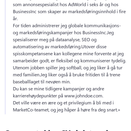
som annonsespesialist hos AdWorld i seks år og hos 
BusinessInc som skaper av markedsføringsinnhold i fire 
år.
For tiden administrerer jeg globale kommunikasjons- 
og markedsføringskampanjer hos BusinessInc.
Jeg 
spesialiserer meg på dataanalyse, SEO og 
automatisering av markedsføring.
Utover disse 
spisskompetansene kan kollegene mine forvente at jeg 
samarbeider godt, er fleksibel og kommuniserer tydelig.
Utenom jobben spiller jeg softball, og jeg liker å gå tur 
med familien.
Jeg liker også å bruke fritiden til å trene 
baseballlaget til nevøen min.
Du kan se mine tidligere kampanjer og andre 
karrierehøydepunkter på www.johndoe.com.
Det ville være en ære og et privilegium å bli med i 
MarketCo-teamet, og jeg håper å høre fra deg snart.»