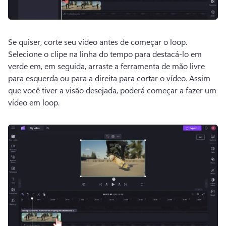
Se quiser, corte seu vídeo antes de começar o loop. 
Selecione o clipe na linha do tempo para destacá-lo em 
verde em, em seguida, arraste a ferramenta de mão livre 
para esquerda ou para a direita para cortar o vídeo. 
Assim 
que você tiver a visão desejada, poderá começar a fazer um 
vídeo em loop.