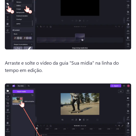
Arraste e solte o vídeo da guia "Sua mídia" na linha do 
tempo em edição. 