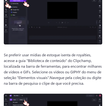
Se preferir usar mídias de estoque isenta de royalties, 
acesse a guia "Biblioteca de conteúdo" do Clipchamp, 
localizada na barra de ferramentas, para encontrar milhares 
de vídeos e GIFs. 
Selecione os vídeos ou GIPHY do menu de 
seleção "Elementos visuais".
Navegue pela coleção ou digite 
na barra de pesquisa o clipe de que você precisa.