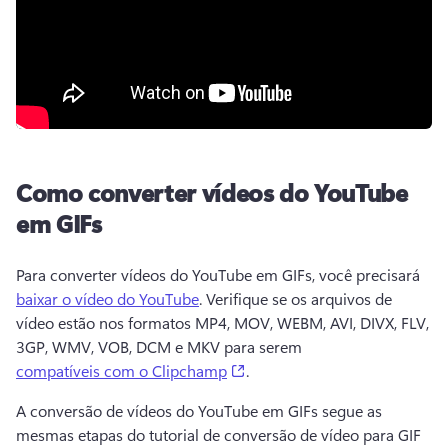
Como converter vídeos do YouTube
em GIFs
Para converter vídeos do YouTube em GIFs, você precisará 
baixar o vídeo do YouTube
. 
Verifique se os arquivos de 
vídeo estão nos formatos MP4, MOV, WEBM, AVI, DIVX, FLV, 
3GP, WMV, VOB, DCM e MKV para serem 
(opens in a new tab)
compatíveis com o Clipchamp
. 
A conversão de vídeos do YouTube em GIFs segue as 
mesmas etapas do tutorial de conversão de vídeo para GIF 