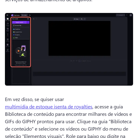
Em vez disso, se quiser usar 
multimídia de estoque isenta de royalties
, acesse a guia 
Biblioteca de conteúdo para encontrar milhares de vídeos e 
GIFs do GIPHY prontos para usar. 
Clique na guia "Biblioteca 
de conteúdo" e selecione os vídeos ou GIPHY do menu de 
seleção "Elementos visuais".
 Role para baixo ou digite na 