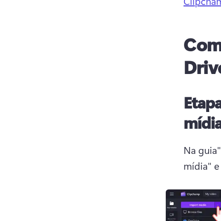
Clipcha
Como
Driv
Etapa
mídi
Na guia"
mídia" e