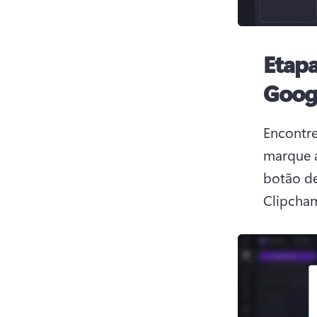
Etapa
Goog
Encontre
marque a
botão de
Clipcha