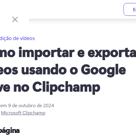
E
dição de vídeos
o importar e exporta
eos usando o Google
ve no Clipchamp
o em
9 de outubro de 2024
r
Microsoft Clipchamp
página