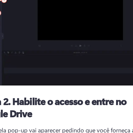
 2. Habilite o acesso e entre no
le Drive
la pop-up vai aparecer pedindo que você forneça 