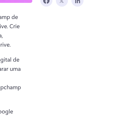
amp de 
e. Crie 
, 
ive.
ital de 
arar uma 
ipchamp 
ogle 