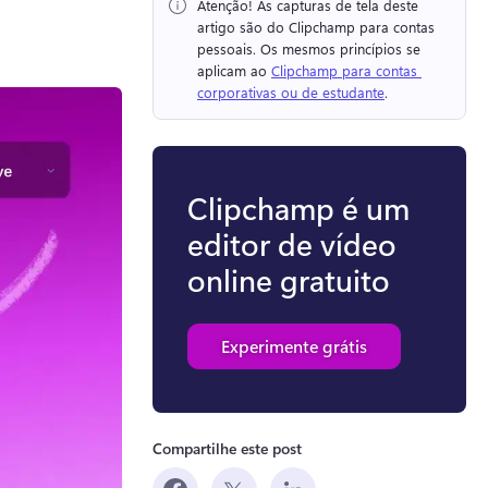
Atenção!
 As capturas de tela deste 
artigo são do Clipchamp para contas 
pessoais. 
Os mesmos princípios se 
aplicam ao 
Clipchamp para contas 
corporativas ou de estudante
. 
Clipchamp é um
editor de vídeo
online gratuito
Experimente grátis
Compartilhe este post