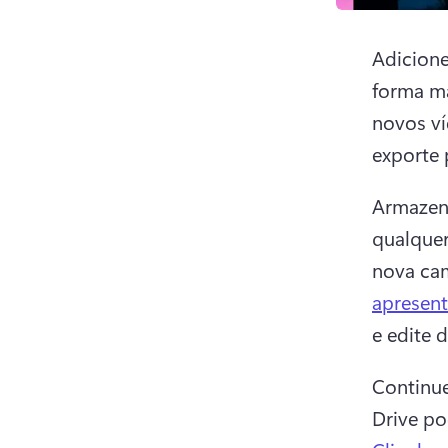
Adicione
forma ma
novos ví
exporte 
Armazene
qualquer
nova ca
apresent
e edite 
Continue
Drive po