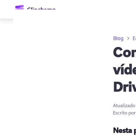
o
conteúdo
principal
Blog
E
Com
víd
Dri
Entrar
Experimentar gratuitamente
Atualizad
Escrito po
Nesta 