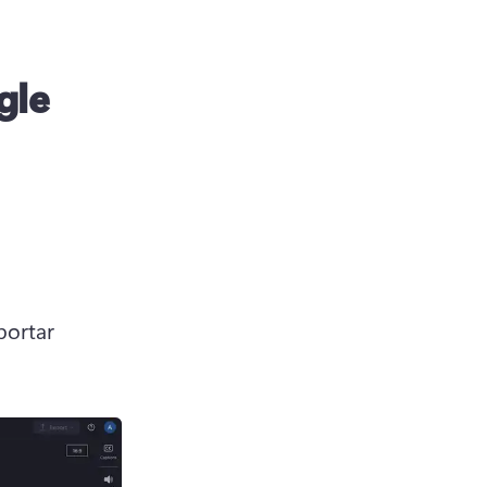
gle
ortar 