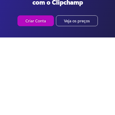
com o Clipchamp
Criar Conta
Veja os preços