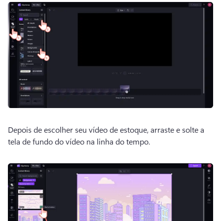
Depois de escolher seu vídeo de estoque, arraste e solte a 
tela de fundo do vídeo na linha do tempo. 