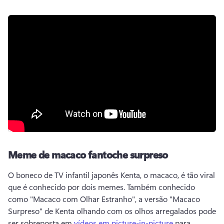
Meme de macaco fantoche surpreso
O boneco de TV infantil japonês Kenta, o macaco, é tão viral 
que é conhecido por dois memes. 
Também conhecido 
como "Macaco com Olhar Estranho", a versão "Macaco 
Surpreso" de Kenta olhando com os olhos arregalados pode 
ser sobreposta em 
vídeos em picture-in-picture
 para 