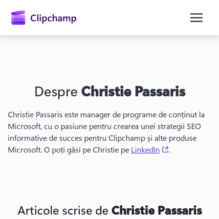
conținutul
principal
Despre
Christie Passaris
Christie Passaris este manager de programe de conținut la 
Microsoft, cu o pasiune pentru crearea unei strategii SEO 
informative de succes pentru Clipchamp și alte produse 
Conectați-vă
(opens in a ne
Microsoft. 
O poți găsi pe Christie pe 
LinkedIn
. 
Încercați gratuit
Articole scrise de
Christie Passaris