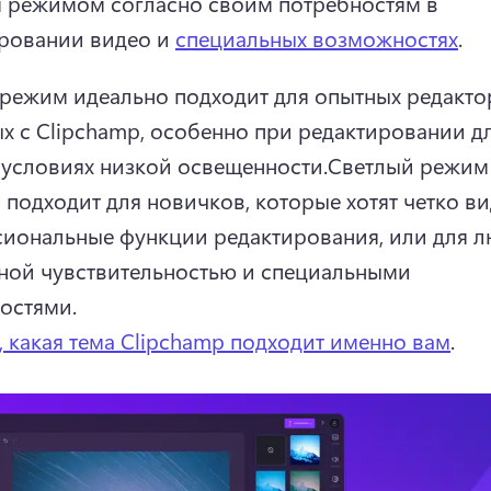
 режимом согласно своим потребностям в 
ровании видео и 
специальных возможностях
. 
режим идеально подходит для опытных редактор
х с Clipchamp, особенно при редактировании д
 условиях низкой освещенности.
Светлый режим 
 подходит для новичков, которые хотят четко вид
иональные функции редактирования, или для лю
ной чувствительностью и специальными 
остями.
, какая тема Clipchamp подходит именно вам
. 