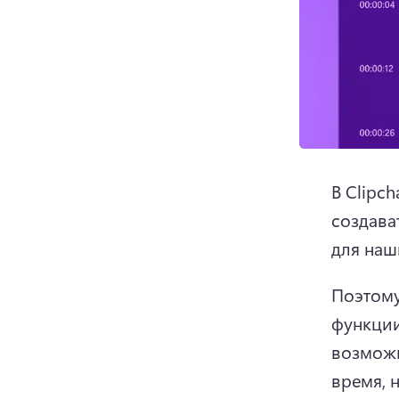
В Clipc
создава
для наш
Поэтому
функции
возможн
время, 