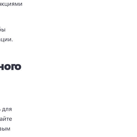
нкциями 
ы 
ации.
ного
для 
йте 
вым 