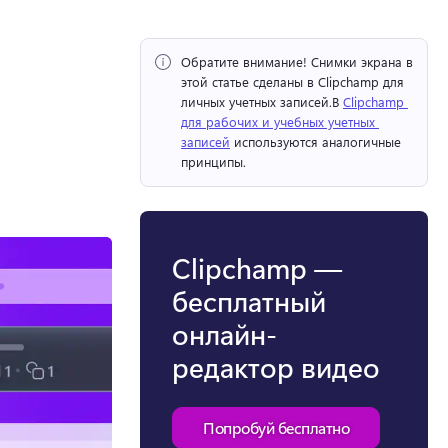
Обратите внимание!
 Снимки экрана в 
этой статье сделаны в Clipchamp для 
личных учетных записей.
В 
Clipchamp 
для рабочих и учебных учетных 
записей
 используются аналогичные 
принципы. 
Clipchamp —
бесплатный
онлайн-
редактор видео
Попробуй бесплатно