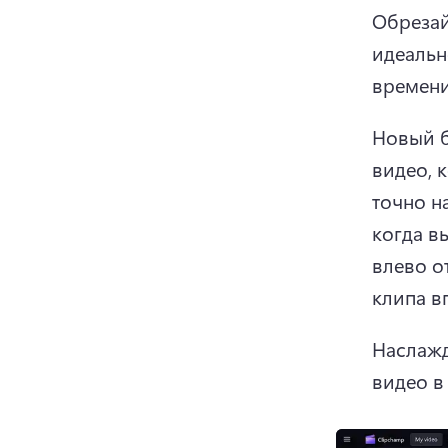
Обрезай
идеальн
времени
Новый б
видео, 
точно н
когда в
влево о
клипа в
Наслажд
видео в