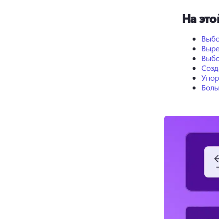
На это
Выбо
Выре
Выбо
Созд
Упор
Боль