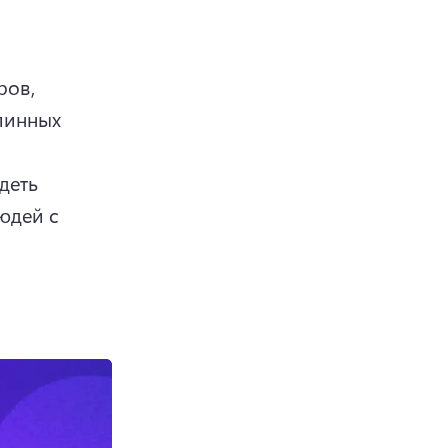
ов, 
линных 
еть 
дей с 