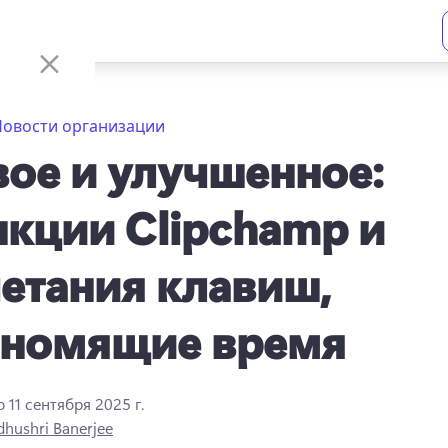
Новости организации
ое и улучшенное:
кции Clipchamp и
етания клавиш,
ономящие время
о
11 сентября 2025 г.
hushri Banerjee