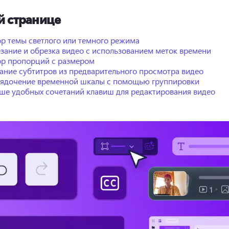
й странице
р темы светлого или темного режима
зание и обрезка видео с использованием меток времени
р пропорций с размером
ание субтитров из предварительного просмотра видео
ядочение временной шкалы с помощью группировки
ше удобных сочетаний клавиш для редактирования видео