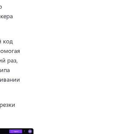
 
кера 
 код 
омогая 
й раз, 
ипа 
ивании 
езки 