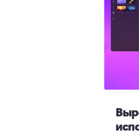
Выре
исп