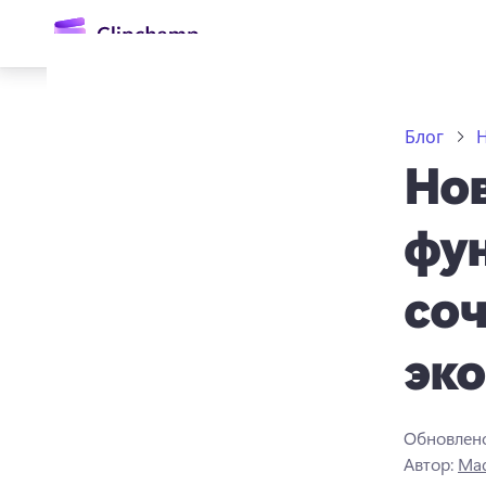
основному
содержимому
Блог
Нов
фун
соч
Войти
эк
Попробовать бесплатно
Обновлен
Автор:
Mad