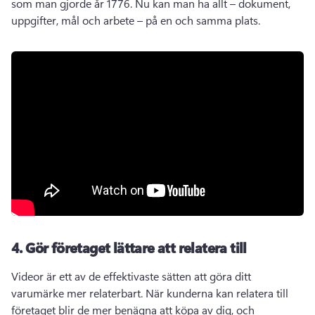
som man gjorde år 1776. 
Nu kan man ha allt – dokument, 
uppgifter, mål och arbete – på en och samma plats. 
4.
Gör företaget lättare att relatera till
Videor är ett av de effektivaste sätten att göra ditt 
varumärke mer relaterbart. 
När kunderna kan relatera till 
företaget blir de mer benägna att köpa av dig, och 