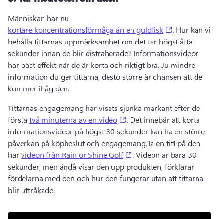
Människan har nu 
(opens in a n
kortare koncentrationsförmåga än en guldfisk
. 
Hur kan vi 
behålla tittarnas uppmärksamhet om det tar högst åtta 
sekunder innan de blir distraherade? 
Informationsvideor 
har bäst effekt när de är korta och riktigt bra. 
Ju mindre 
information du ger tittarna, desto större är chansen att de 
kommer ihåg den.
Tittarnas engagemang har visats sjunka markant efter de 
(opens in a new tab)
första 
två minuterna av en video
. 
Det innebär att korta 
informationsvideor på högst 30 sekunder kan ha en större 
påverkan på köpbeslut och engagemang.
Ta en titt på den 
(opens in a new tab)
här 
videon från Rain or Shine Golf
. 
Videon är bara 30 
sekunder, men ändå visar den upp produkten, förklarar 
fördelarna med den och hur den fungerar utan att tittarna 
blir uttråkade.