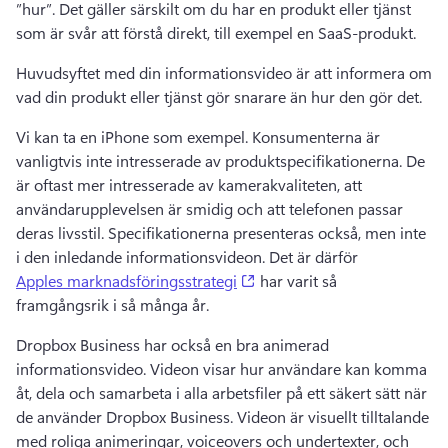
”hur”. 
Det gäller särskilt om du har en produkt eller tjänst 
som är svår att förstå direkt, till exempel en SaaS-produkt. 
Huvudsyftet med din informationsvideo är att informera om 
vad din produkt eller tjänst gör snarare än hur den gör det. 
Vi kan ta en iPhone som exempel. 
Konsumenterna är 
vanligtvis inte intresserade av produktspecifikationerna. 
De 
är oftast mer intresserade av kamerakvaliteten, att 
användarupplevelsen är smidig och att telefonen passar 
deras livsstil. 
Specifikationerna presenteras också, men inte 
i den inledande informationsvideon. 
Det är därför 
(opens in a new tab)
Apples marknadsföringsstrategi
 har varit så 
framgångsrik i så många år. 
Dropbox Business har också en bra animerad 
informationsvideo. 
Videon visar hur användare kan komma 
åt, dela och samarbeta i alla arbetsfiler på ett säkert sätt när 
de använder Dropbox Business. 
Videon är visuellt tilltalande 
med roliga animeringar, voiceovers och undertexter, och 