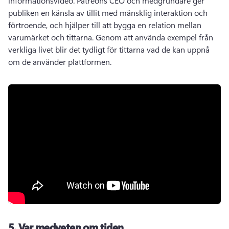
informationsvideo. 
Patreons CEO och medgrundare ger 
publiken en känsla av tillit med mänsklig interaktion och 
förtroende, och hjälper till att bygga en relation mellan 
varumärket och tittarna. 
Genom att använda exempel från 
verkliga livet blir det tydligt för tittarna vad de kan uppnå 
om de använder plattformen. 
5.
Var medveten om tiden