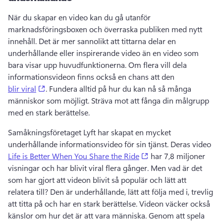
När du skapar en video kan du gå utanför 
marknadsföringsboxen och överraska publiken med nytt 
innehåll. 
Det är mer sannolikt att tittarna delar en 
underhållande eller inspirerande video än en video som 
bara visar upp huvudfunktionerna. 
Om flera vill dela 
informationsvideon finns också en chans att den 
(opens in a new tab)
blir viral
. 
Fundera alltid på hur du kan nå så många 
människor som möjligt. 
Sträva mot att fånga din målgrupp 
med en stark berättelse. 
Samåkningsföretaget Lyft har skapat en mycket 
underhållande informationsvideo för sin tjänst. 
Deras video 
(opens in a new tab)
Life is Better When You Share the Ride
 har 7,8 miljoner 
visningar och har blivit viral flera gånger. 
Men vad är det 
som har gjort att videon blivit så populär och lätt att 
relatera till? 
Den är underhållande, lätt att följa med i, trevlig 
att titta på och har en stark berättelse. 
Videon väcker också 
känslor om hur det är att vara människa. 
Genom att spela 