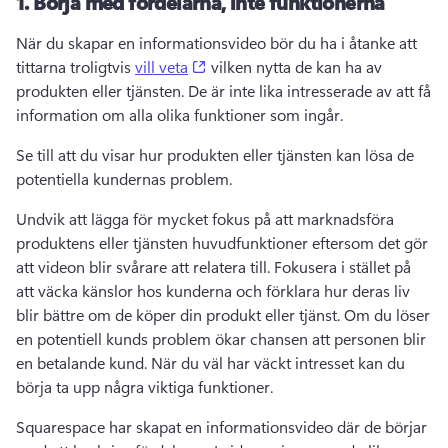
1.
Börja med fördelarna, inte funktionerna
När du skapar en informationsvideo bör du ha i åtanke att 
(opens in a new tab)
tittarna troligtvis 
vill veta
 vilken nytta de kan ha av 
produkten eller tjänsten. 
De är inte lika intresserade av att få 
information om alla olika funktioner som ingår. 
Se till att du visar hur produkten eller tjänsten kan lösa de 
potentiella kundernas problem. 
Undvik att lägga för mycket fokus på att marknadsföra 
produktens eller tjänsten huvudfunktioner eftersom det gör 
att videon blir svårare att relatera till. 
Fokusera i stället på 
att väcka känslor hos kunderna och förklara hur deras liv 
blir bättre om de köper din produkt eller tjänst. 
Om du löser 
en potentiell kunds problem ökar chansen att personen blir 
en betalande kund. 
När du väl har väckt intresset kan du 
börja ta upp några viktiga funktioner. 
Squarespace har skapat en informationsvideo där de börjar 