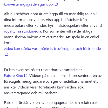
(opens in a new tab)
konverteringsgraden går upp.
Allt du behöver göra är att lägga till en mänsklig touch i 
dina informationsvideor. 
Visa upp berättelser från 
medarbetare eller kunder, hyr in skådespelare eller använd 
royaltyfria stockmedia
. 
Konsumenter vill se de riktiga 
människorna bakom ditt varumärke. 
Att spela in en enkel 
kort 
video kan stärka varumärkets trovärdighet och förtroende
(opens in a new tab)
. 
Ett bra exempel på ett relaterbart varumärke är 
(opens in a new tab)
Future Kind
. 
Videon på deras hemsida presenterar en av 
företagets medgrundare och ger omedelbart namnet ett 
ansikte. 
Videon visar företagets kärnvärden, etik, 
ansvarstagande och miljöarbete. 
Patreon förstår vikten av en engagerande och relaterbar 