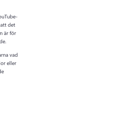
YouTube-
(opens in a new tab)
 att 
det 
 är för 
de.
arna vad 
r eller 
e 