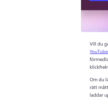
Vill du g
YouTube
förmedla
klickfre
Om du lä
rätt mått
laddar u