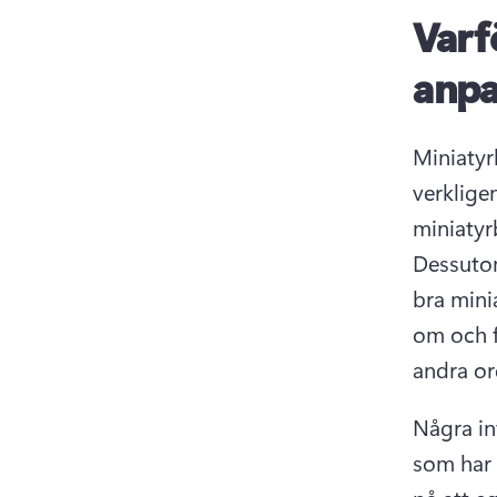
Varf
anpa
Miniatyr
verkligen
miniatyrb
Dessutom
bra mini
om och f
andra ord
Några in
som har 