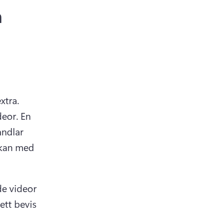
a
tra. 
eor. 
En 
ndlar 
kan med 
e videor 
ett bevis 