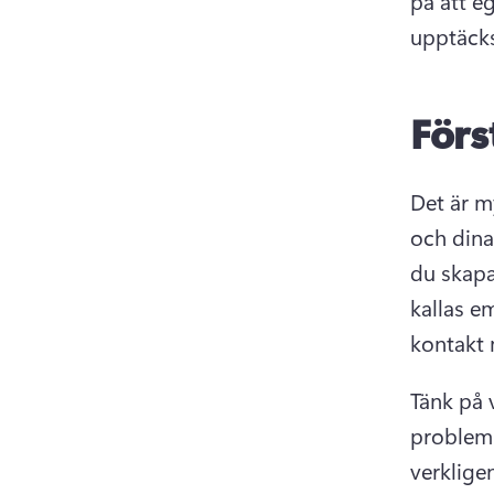
på att eg
upptäcks 
Förs
Det är m
och dina
du skapa
kallas e
kontakt 
Tänk på 
problem 
verkligen