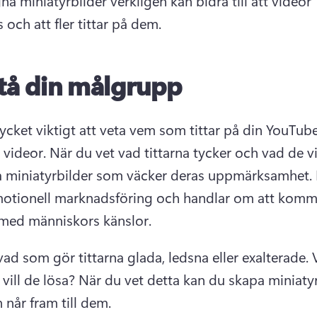
na miniatyrbilder verkligen kan bidra till att videor 
och att fler tittar på dem.
tå din målgrupp
ycket viktigt att veta vem som tittar på din YouTube
 videor. 
När du vet vad tittarna tycker och vad de vil
 miniatyrbilder som väcker deras uppmärksamhet. 
motionell marknadsföring och handlar om att komma
med människors känslor.
vad som gör tittarna glada, ledsna eller exalterade. 
V
vill de lösa? 
När du vet detta kan du skapa miniaty
 når fram till dem.