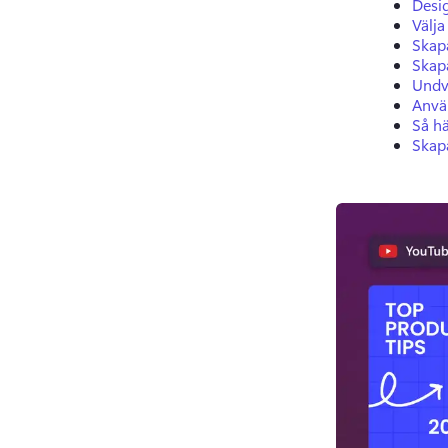
Desi
Välja
Skapa
Skap
Undvi
Använ
Så hä
Skapa