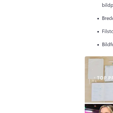
bildp
Bred
Filst
Bildf