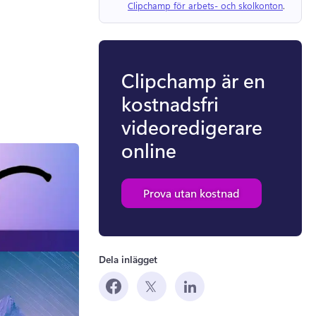
Clipchamp för arbets- och skolkonton
. 
Clipchamp är en
kostnadsfri
videoredigerare
online
Prova utan kostnad
Dela inlägget