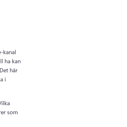
-kanal 
l ha kan 
Det här 
 i 
ilka 
rer som 