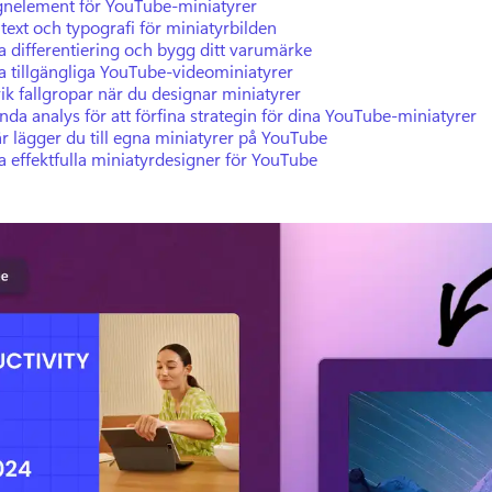
gnelement för YouTube-miniatyrer
 text och typografi för miniatyrbilden
 differentiering och bygg ditt varumärke
a tillgängliga YouTube-videominiatyrer
k fallgropar när du designar miniatyrer
da analys för att förfina strategin för dina YouTube-miniatyrer
r lägger du till egna miniatyrer på YouTube
 effektfulla miniatyrdesigner för YouTube