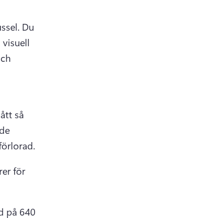
ssel. 
Du 
visuell 
ch 
tt så 
de 
beskäras på ett konstigt sätt, eller så kan delar av bilden gå förlorad. 
er för 
 på 640 