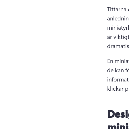
Tittarna 
anlednin
miniatyrb
är viktig
dramatis
En minia
de kan f
informat
klickar p
Desi
mini