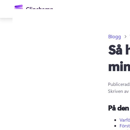
till
huvudinnehåll
Blogg
Så 
min
Publicerad
Logga in
Skriven av
Prova kostnadsfritt
På den 
Varfö
Förs