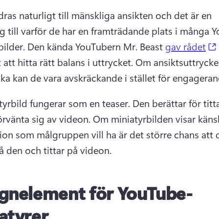
dras naturligt till mänskliga ansikten och det är en 
g till varför de har en framträdande plats i många 
ilder. 
Den kända YouTubern Mr. Beast 
gav rådet
t att hitta rätt balans i uttrycket. 
Om ansiktsuttrycken
ka kan de vara avskräckande i stället för engageran
tyrbild fungerar som en teaser. 
Den berättar för titt
örvänta sig av videon. 
Om miniatyrbilden visar känslo
ion som målgruppen vill ha är det större chans att d
å den och tittar på videon.
gnelement för YouTube-
atyrer