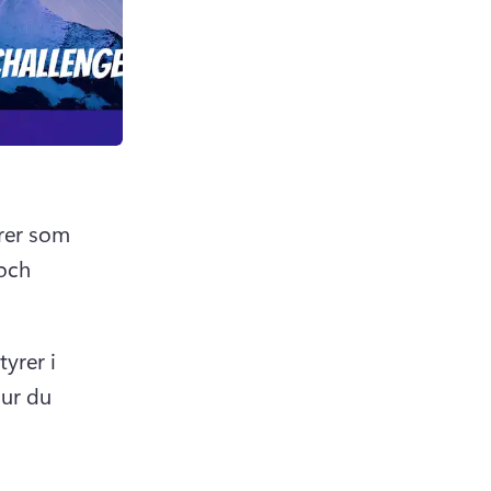
er som 
och 
rer i 
ur du 