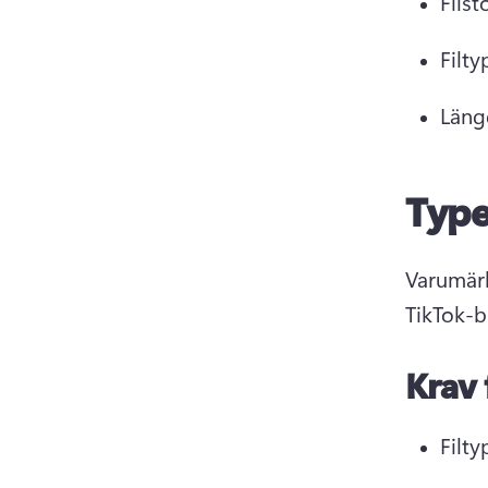
Filst
Filt
Längd
Type
Varumärk
TikTok-b
Krav 
Filty