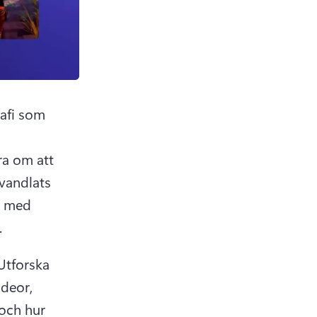
 tab)
fi som 
a om att 
vandlats 
s med 
 
Utforska 
deor, 
och hur 