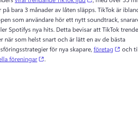
r på bara 3 månader av låten släpps. 
TikTok är iblan
ppen som användare hör ett nytt soundtrack, snarare
ler Spotifys nya hits. 
Detta bevisar att TikTok trender
r när som helst snart och är lätt en av de bästa 
(opens
föringsstrategier för nya skapare, 
företag
 och ti
(opens in a new tab)
ella föreningar
. 