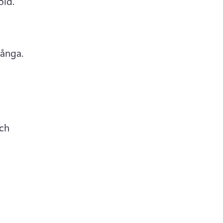
oid. 
ånga. 
ch 