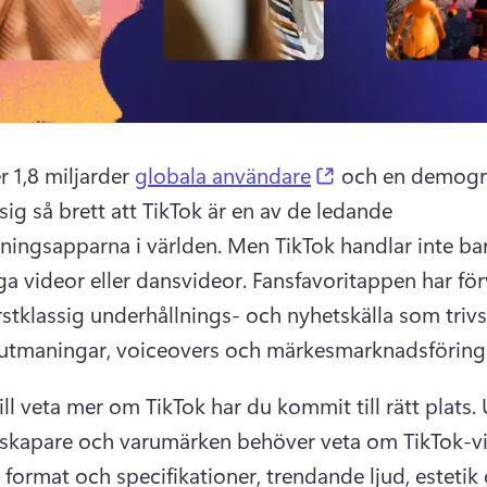
(opens in a new
 1,8 miljarder 
globala användare
 och en demogra
sig så brett att TikTok är en av de ledande 
ningsapparna i världen. 
Men TikTok handlar inte bar
ga videor eller dansvideor. 
Fansfavoritappen har för
förstklassig underhållnings- och nyhetskälla som triv
 utmaningar, voiceovers och märkesmarknadsföring.
ll veta mer om TikTok har du kommit till rätt plats. 
 skapare och varumärken behöver veta om TikTok-vi
 format och specifikationer, trendande ljud, estetik 