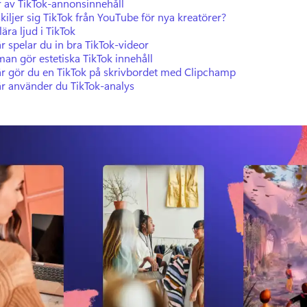
r av TikTok-annonsinnehåll
kiljer sig TikTok från YouTube för nya kreatörer?
ära ljud i TikTok
r spelar du in bra TikTok-videor
an gör estetiska TikTok innehåll
är gör du en TikTok på skrivbordet med Clipchamp
är använder du TikTok-analys