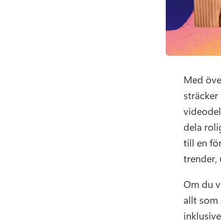
Med över
sträcker 
videodel
dela roli
till en 
trender,
Om du vi
allt som
inklusive