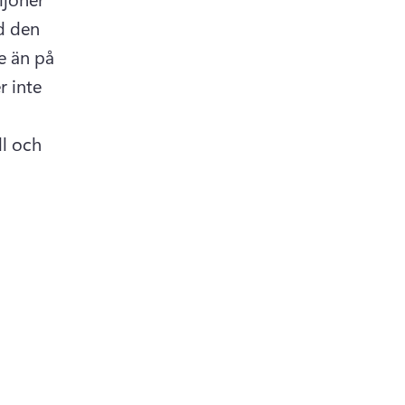
d den 
 än på 
 inte 
 in a new tab)
ll och 