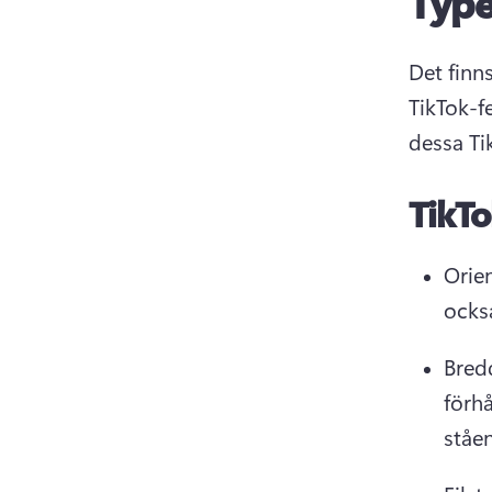
Type
Det finn
TikTok-f
dessa Ti
TikTo
Orie
också
Bredd
förhå
ståe