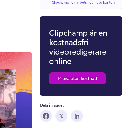
Clipchamp för arbets- och skolkonton
. 
Clipchamp är en
kostnadsfri
videoredigerare
online
Prova utan kostnad
Dela inlägget