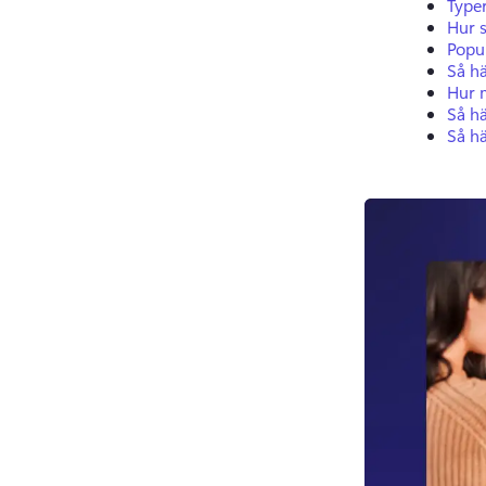
Type
Hur s
Popul
Så hä
Hur m
Så h
Så h