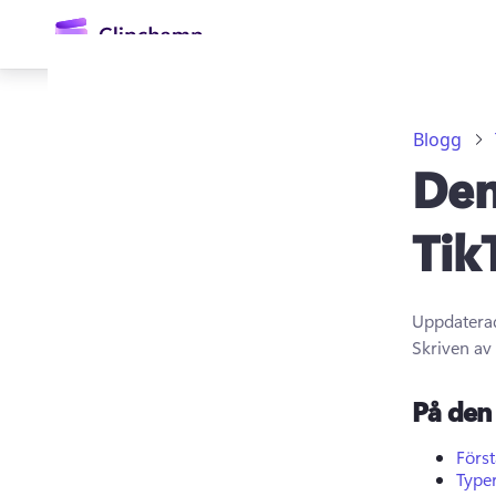
till
huvudinnehåll
Blogg
Den
Tik
Uppdatera
Logga in
Skriven av
Prova kostnadsfritt
På den 
Först
Typer