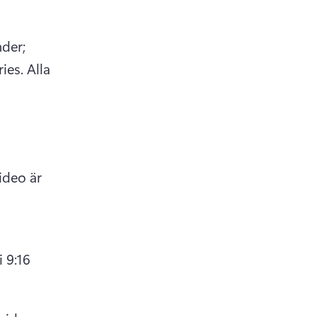
er; 
ies. 
Alla 
deo är 
 9:16 