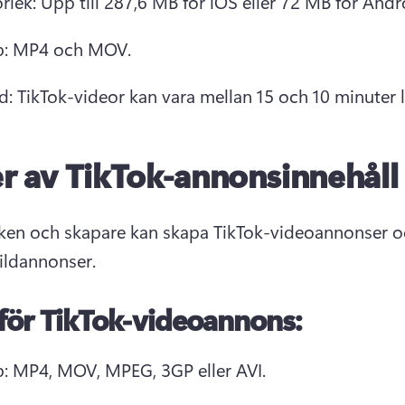
orlek: Upp till 287,6 MB för iOS eller 72 MB för Andr
yp: MP4 och MOV. 
: TikTok-videor kan vara mellan 15 och 10 minuter l
r av TikTok-annonsinnehåll
en och skapare kan skapa 
TikTok-videoannonser
 o
ildannonser. 
för TikTok-videoannons:
p: MP4, MOV, MPEG, 3GP eller AVI. 