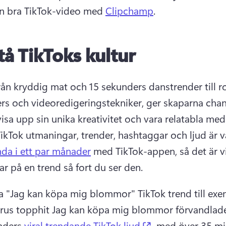
n bra TikTok-video med 
Clipchamp
. 
tå TikToks kultur
från kryddig mat och 15 sekunders danstrender till ro
rs och videoredigeringstekniker, ger skaparna chans
visa upp sin unika kreativitet och vara relatabla med
ikTok utmaningar, trender, hashtaggar och ljud är va
nda i ett par månader
 med TikTok-appen, så det är vik
r på en trend så fort du ser den. 
rus topphit Jag kan köpa mig blommor förvandlade t
(opens in a new 
nders 
viral trendande TikTok ljud
, med över 35 mil