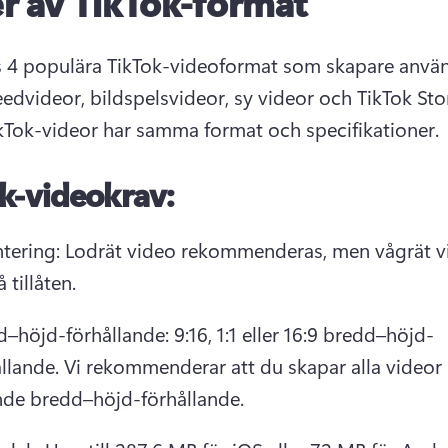
r av TikTok-format
s 4 populära TikTok-videoformat som skapare använd
eedvideor, bildspelsvideor, sy videor och TikTok Stor
kTok-videor har samma format och specifikationer. 
k-videokrav:
ntering: Lodrät video rekommenderas, men vågrät vi
 tillåten. 
–höjd-förhållande: 9:16, 1:1 eller 16:9 bredd–höjd-
llande. 
Vi rekommenderar att du skapar alla videor i
nde bredd–höjd-förhållande. 