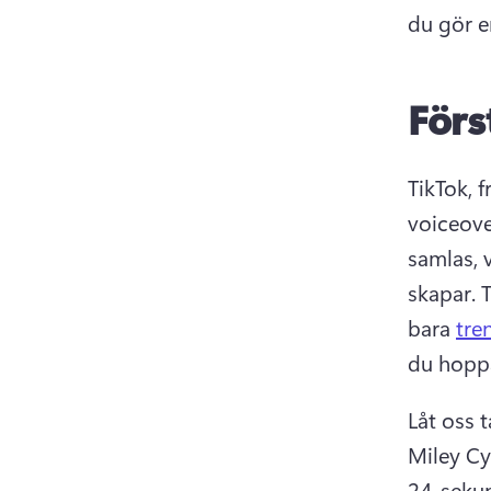
du gör e
Förs
TikTok, 
voiceove
samlas, 
skapar. 
T
bara 
tre
du hoppa
Miley Cy
24-seku