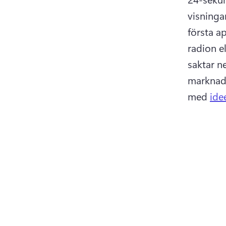
visninga
första a
radion el
saktar ne
marknads
med 
ide