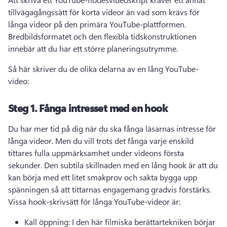
tillvägagångssätt för korta videor än vad som krävs för 
långa videor på den primära YouTube-plattformen. 
Bredbildsformatet och den flexibla tidskonstruktionen 
innebär att du har ett större planeringsutrymme.
Så här skriver du de olika delarna av en lång YouTube-
video:
Steg 1.
Fånga intresset med en hook
Du har mer tid på dig när du ska fånga läsarnas intresse för 
långa videor. 
Men du vill trots det fånga varje enskild 
tittares fulla uppmärksamhet under videons första 
sekunder. 
Den subtila skillnaden med en lång hook är att du 
kan börja med ett litet smakprov och sakta bygga upp 
spänningen så att tittarnas engagemang gradvis förstärks. 
Vissa hook-skrivsätt för långa YouTube-videor är:
Kall öppning: I den här filmiska berättartekniken börjar 