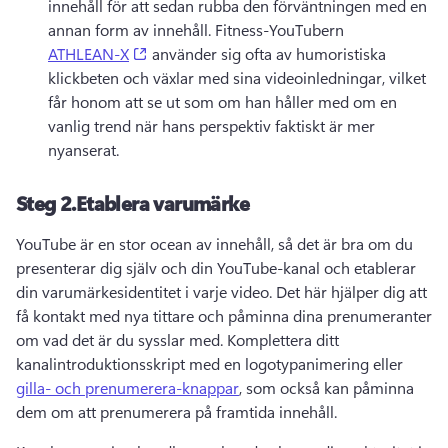
innehåll för att sedan rubba den förväntningen med en 
annan form av innehåll. 
Fitness-YouTubern 
(opens in a new tab)
ATHLEAN-X
 använder sig ofta av humoristiska 
klickbeten och växlar med sina videoinledningar, vilket 
får honom att se ut som om han håller med om en 
vanlig trend när hans perspektiv faktiskt är mer 
nyanserat. 
Steg 2.
Etablera varumärke
YouTube är en stor ocean av innehåll, så det är bra om du 
presenterar dig själv och din YouTube-kanal och etablerar 
din varumärkesidentitet i varje video. 
Det här hjälper dig att 
få kontakt med nya tittare och påminna dina prenumeranter 
om vad det är du sysslar med. 
Komplettera ditt 
kanalintroduktionsskript med en logotypanimering eller 
gilla- och prenumerera-knappar
, som också kan påminna 
dem om att prenumerera på framtida innehåll. 