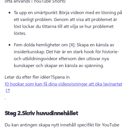
ofta används i YouTube Shorts:
Ta upp en smärtpunkt: Börja videon med en lösning på 
ett vanligt problem. 
Genom att visa att problemet är 
löst lockar du tittarna till att vilja se hur problemet 
löstes.
Fem dolda hemligheter om [X]: Skapa en känsla av 
insiderkunskap. 
Det här är en stark hook för historie- 
och utbildningsvideor eftersom den utlovar nya 
kunskaper och skapar en känsla av spänning.
Letar du efter fler idéer?
Spana in 
10 hookar som kan få dina videovisningar att öka lavinartat
(opens in a new tab)
. 
Steg 2.
Skriv huvudinnehållet
Du kan antingen skapa nytt innehåll specifikt för YouTube 