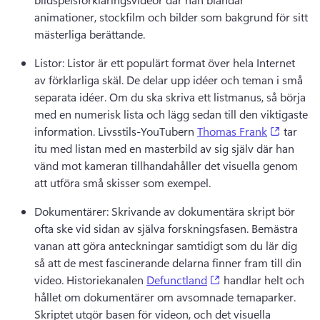
animationer, stockfilm och bilder som bakgrund för sitt 
mästerliga berättande. 
Listor: Listor är ett populärt format över hela Internet 
av förklarliga skäl. 
De delar upp idéer och teman i små 
separata idéer. 
Om du ska skriva ett listmanus, så börja 
med en numerisk lista och lägg sedan till den viktigaste 
(opens 
information. 
Livsstils-YouTubern 
Thomas Frank
 tar 
itu med listan med en masterbild av sig själv där han 
vänd mot kameran tillhandahåller det visuella genom 
att utföra små skisser som exempel. 
Dokumentärer: Skrivande av dokumentära skript bör 
ofta ske vid sidan av själva forskningsfasen. 
Bemästra 
vanan att göra anteckningar samtidigt som du lär dig 
så att de mest fascinerande delarna finner fram till din 
(opens in a new tab
video.
 Historiekanalen 
Defunctland
 handlar helt och 
hållet om dokumentärer om avsomnade temaparker. 
Skriptet utgör basen för videon, och det visuella 