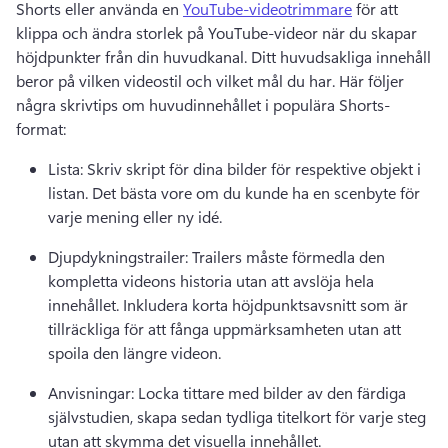
Shorts eller använda en 
YouTube-videotrimmare
 för att 
klippa och ändra storlek på YouTube-videor när du skapar 
höjdpunkter från din huvudkanal. 
Ditt huvudsakliga innehåll 
beror på vilken videostil och vilket mål du har. 
Här följer 
några skrivtips om huvudinnehållet i populära Shorts-
format:
Lista: Skriv skript för dina bilder för respektive objekt i 
listan. 
Det bästa vore om du kunde ha en scenbyte för 
varje mening eller ny idé.
Djupdykningstrailer: Trailers måste förmedla den 
kompletta videons historia utan att avslöja hela 
innehållet. 
Inkludera korta höjdpunktsavsnitt som är 
tillräckliga för att fånga uppmärksamheten utan att 
spoila den längre videon.
Anvisningar: Locka tittare med bilder av den färdiga 
självstudien, skapa sedan tydliga titelkort för varje steg 
utan att skymma det visuella innehållet.