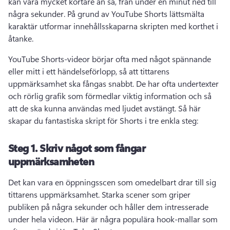
kan vara mycket kortare än så, från under en minut ned till 
några sekunder. 
På grund av YouTube Shorts lättsmälta 
karaktär utformar innehållsskaparna skripten med korthet i 
åtanke.
YouTube Shorts-videor
 börjar ofta med något spännande 
eller mitt i ett händelseförlopp, så att tittarens 
uppmärksamhet ska fångas snabbt. 
De har ofta undertexter 
och rörlig grafik som förmedlar viktig information och så 
att de ska kunna användas med ljudet avstängt. 
Så här 
skapar du fantastiska skript för Shorts i tre enkla steg:
Steg 1.
Skriv något som fångar
uppmärksamheten
Det kan vara en öppningsscen som omedelbart drar till sig 
tittarens uppmärksamhet. 
Starka scener som griper 
publiken på några sekunder och håller dem intresserade 
under hela videon. 
Här är några populära hook-mallar som 