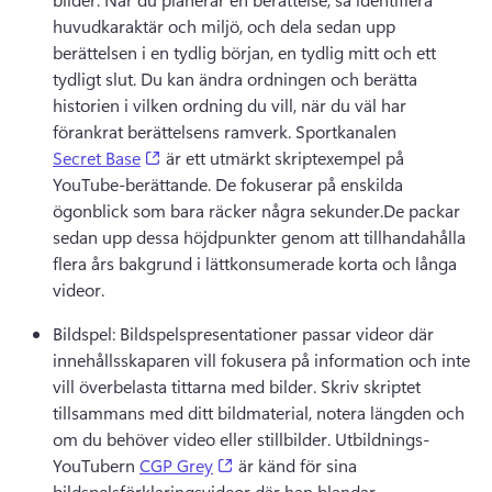
huvudkaraktär och miljö, och dela sedan upp 
berättelsen i en tydlig början, en tydlig mitt och ett 
tydligt slut. 
Du kan ändra ordningen och berätta 
historien i vilken ordning du vill, när du väl har 
förankrat berättelsens ramverk. 
Sportkanalen 
(opens in a new tab)
Secret Base
 är ett utmärkt skriptexempel på 
YouTube-berättande. 
De fokuserar på enskilda 
ögonblick som bara räcker några sekunder.
De packar 
sedan upp dessa höjdpunkter genom att tillhandahålla 
flera års bakgrund i lättkonsumerade korta och långa 
videor.
Bildspel: Bildspelspresentationer passar videor där 
innehållsskaparen vill fokusera på information och inte 
vill överbelasta tittarna med bilder. 
Skriv skriptet 
tillsammans med ditt bildmaterial, notera längden och 
om du behöver video eller stillbilder. 
Utbildnings-
(opens in a new tab)
YouTubern 
CGP Grey
 är känd för sina 
bildspelsförklaringsvideor där han blandar 