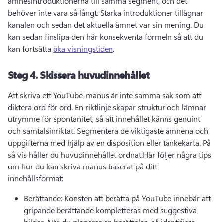
ämnesintroduktionerna till samma segment, och det 
behöver inte vara så långt. 
Starka introduktioner tillägnar 
kanalen och sedan det aktuella ämnet var sin mening. 
Du 
kan sedan finslipa den här konsekventa formeln så att du 
kan fortsätta 
öka visningstiden
. 
Steg 4.
Skissera huvudinnehållet
Att skriva ett YouTube-manus är inte samma sak som att 
diktera ord för ord. 
En riktlinje skapar struktur och lämnar 
utrymme för spontanitet, så att innehållet känns genuint 
och samtalsinriktat. 
Segmentera de viktigaste ämnena och 
uppgifterna med hjälp av en disposition eller tankekarta. 
På 
så vis håller du huvudinnehållet ordnat.
Här följer några tips 
om hur du kan skriva manus baserat på ditt 
innehållsformat:
Berättande: Konsten att berätta på YouTube innebär att 
gripande berättande kompletteras med suggestiva 
bilder. 
När du planerar en berättelse, så identifiera 