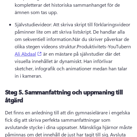
kompletterar det historiska sammanhanget för de 
ämnen som tas upp.
Självstudievideor: Att skriva skript till förklaringsvideor 
påminner lite om att skriva listskript. 
De handlar alla 
om sekventiell information.
När du skriver påverkar de 
olika stegen videons struktur.
Produktivitets-YouTubern 
(opens in a new tab)
Ali Abdaal
 är en mästare på självstudier där det 
visuella innehållet är dynamiskt. 
Han införlivar 
sketcher, infografik och animationer medan han talar 
in i kameran.
Steg 5.
Sammanfattning och uppmaning till
åtgärd
Det finns en anledning till att din gymnasielärare i engelska 
fick dig att skriva perfekta sammanfattningar som 
avslutande stycke i dina uppsatser. 
Mänskliga hjärnor måste 
påminnas om det innehåll de just har tagit till sig. 
Avsluta 