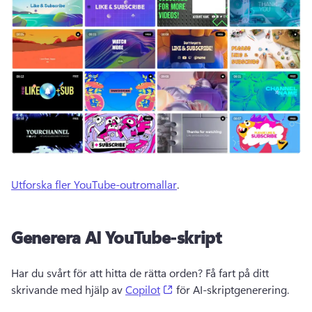
Utforska fler YouTube-outromallar
. 
Generera AI YouTube-skript
Har du svårt för att hitta de rätta orden? 
Få fart på ditt 
(opens in a new tab)
skrivande med hjälp av 
Copilot
 för AI-skriptgenerering. 