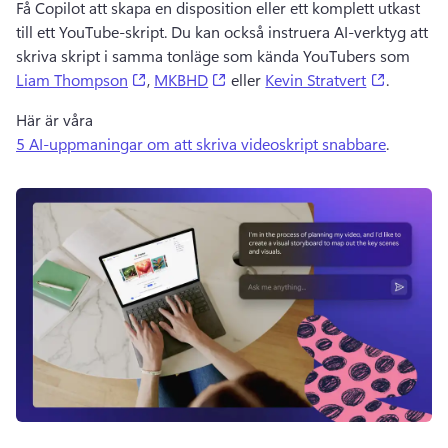
Få Copilot att skapa en disposition eller ett komplett utkast 
till ett YouTube-skript. 
Du kan också instruera AI-verktyg att 
skriva skript i samma tonläge som kända YouTubers som 
(opens in a new tab)
(opens in a new tab)
(opens in
Liam Thompson
, 
MKBHD
 eller 
Kevin Stratvert
. 
Här är våra 
5 AI-uppmaningar om att skriva videoskript snabbare
. 