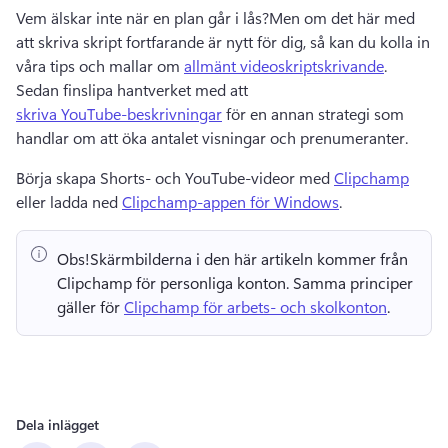
Vem älskar inte när en plan går i lås?
Men om det här med 
att skriva skript fortfarande är nytt för dig, så kan du kolla in 
våra tips och mallar om 
allmänt videoskriptskrivande
. 
Sedan finslipa hantverket med att 
skriva YouTube-beskrivningar
 för en annan strategi som 
handlar om att öka antalet visningar och prenumeranter. 
Börja skapa Shorts- och YouTube-videor med 
Clipchamp
eller ladda ned 
Clipchamp-appen för Windows
. 
Obs!
Skärmbilderna i den här artikeln kommer från 
Clipchamp för personliga konton. 
Samma principer 
gäller för 
Clipchamp för arbets- och skolkonton
. 
Dela inlägget