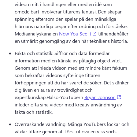
videon mitt i handlingen eller med en idé som 
omedelbart involverar tittarens fantasi. 
Den skapar 
spänning eftersom den spelar på den mänskliga 
hjärnans naturliga begär efter ordning och förståelse. 
(opens in a new ta
Mediaanalyskanalen 
Now You See It
 tillhandahåller 
en utmärkt genomgång av den här teknikens historia. 
Fakta och statistik: Siffror och data förmedlar 
information med en känsla av påtaglig objektivitet. 
Genom att inleda videon med ett mindre känt faktum 
som bekräftar videons syfte inge tittaren 
förhoppningen att du har svaret de söker. 
Det skänker 
dig även en aura av trovärdighet och 
(opens 
expertkunskap.
Hälso-YouTubern 
Bryan Johnson
inleder ofta sina videor med kreativ användning av 
fakta och statistik. 
Överraskande vändning: Många YouTubers lockar och 
växlar tittare genom att först utlova en viss sorts 