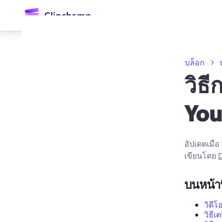
ยัง
เนื้อหา
หลัก
บล็อก
วิธ
Yo
อัปเดตเมื่อ
เขียนโดย
D
ลงชื่อเข้าใช้
ลองใช้ฟรี
บนหน้าน
วิดีโ
วิธีเ