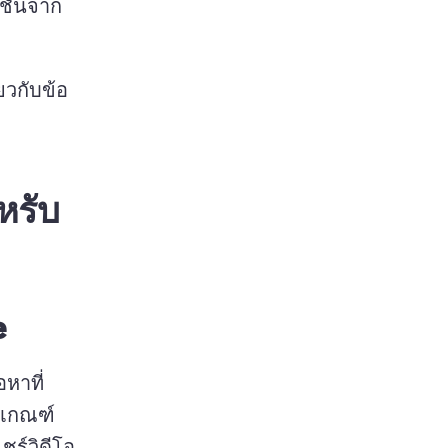
ชั่นจาก
ยวกับข้อ
หรับ
e
อหาที่
ns in a new tab)
กเกณฑ์
ร์วิดีโอ 