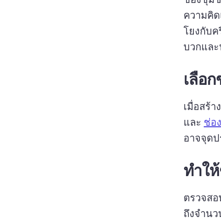
ความคิด
โยงกับคร
บวกและ
เลือก
เมื่อสร้
และ 
ช่อ
อาจจุดป
ทําให
ตรวจสอบใ
ถึงจําน