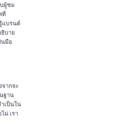
บผู้ชม
ี่
รู้แบรนด์
อธิบาย
็นมือ
่องจากจะ
้นฐาน
จําเป็นใน
ไม่ 
เรา