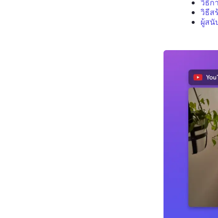
วิธี
วิธีส
ผู้ส