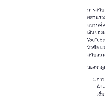
การสนับส
แบรนด์จะ
YouTube
หัวข้อ แ
สนับสนุ
ลองมาดู
การ
นํา
เต็