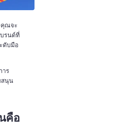
งคุณจะ
บรนด์ที่
ะดับมือ
 
บการ
บสนุน
ุนคือ