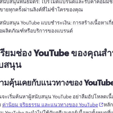
สนับสนุนพันธมิตร: โปรโมตแบรนด์และรับค่าคอมมิช
ายทุกครั้งผ่านลิงค์ที่ไม่ซ้ําใครของคุณ 
สนับสนุน YouTube แบบชําระเงิน: การสร้างเนื้อหาเกี่
อผลิตภัณฑ์หรือบริการของแบรนด์ 
เตรียมช่อง YouTube ของคุณสํา
ับสนุน
วามคุ้นเคยกับแนวทางของ YouTub
ุณจะเริ่มค้นหาผู้สนับสนุน YouTube อย่าลืมอัปโหลดเนื้
(ope
 
ค่านิยม จริยธรรม และแนวทางของ YouTube
หลั
 YouTube จะนําไปใช้กับครีเอเตอร์เนื้อหาทั้งหมดที่แช