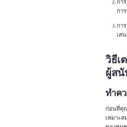
การ
การข
การ
เสน
วิธี
ผู้สน
ทําค
ก่อนที่ค
เหมาะสม
ของชุมชน