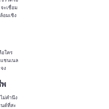
จะเชื่อม
ล้อมเชิง
คือใคร
ภทแชนเนล
จง 
ีพ
ม่คํานึง
ด์ที่สะ