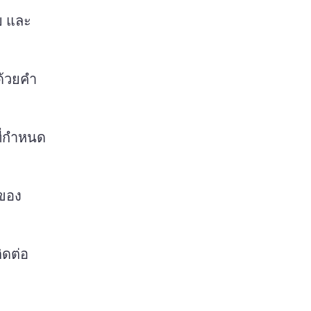
ย และ
้วยคํา
่กําหนด
ของ 
ิดต่อ