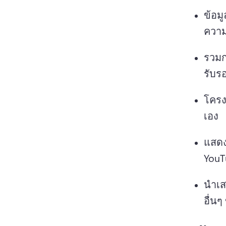
ข้อม
ความ
รวมก
รับร
โครง
เอง 
แสดง
YouTu
นําเ
อื่น