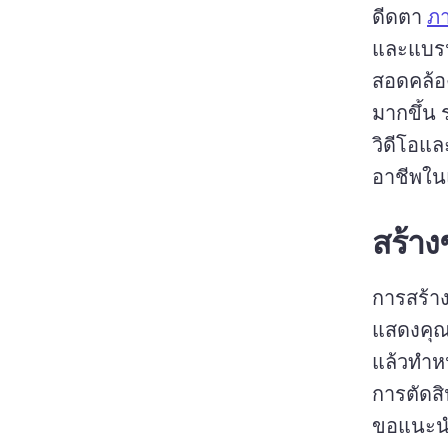
ดีดตา 
ภ
และแบรน
สอดคล้องก
มากขึ้น 
วิดีโอแล
อาชีพใน
สร้างช
การสร้าง
แสดงคุณค
แล้วทําหน
การตัดสิ
ขอแนะนํา