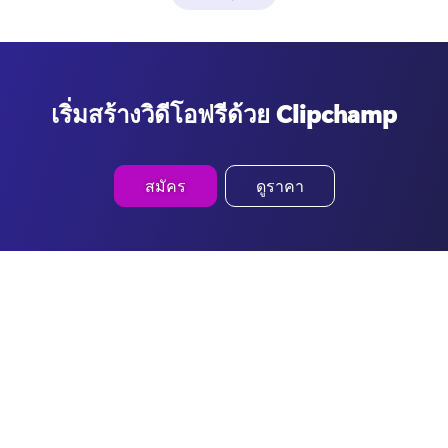
เริ่มสร้างวิดีโอฟรีด้วย Clipchamp
สมัคร
ดูราคา