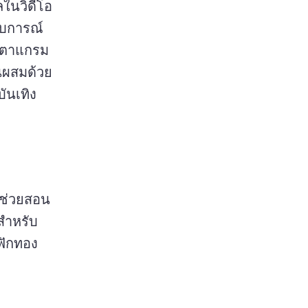
ในวิดีโอ
ะสบการณ์
 หรือรีลอินสตาแกรม 
นผสมด้วย
บันเทิง
บทช่วยสอน
สําหรับ
ฟักทอง 