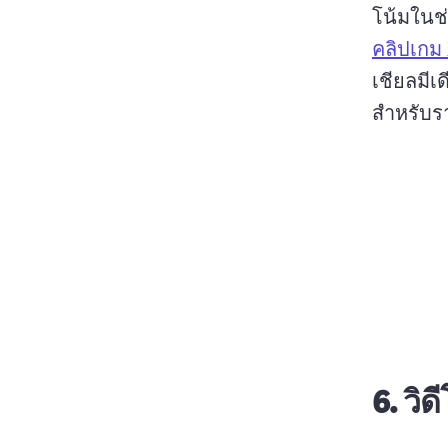
โน้มในช่
คลิปเกม
เชียลมีเด
สําหรับร
6.
วิ