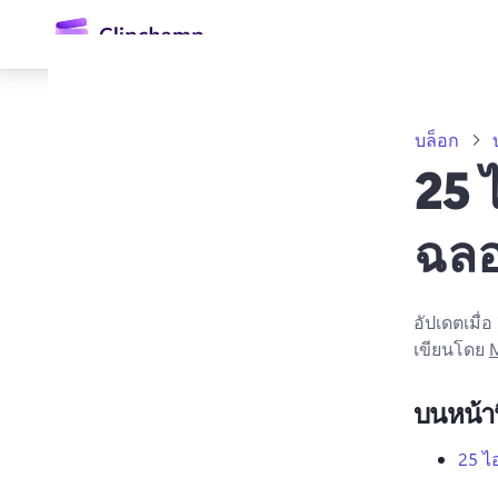
ยัง
เนื้อหา
หลัก
บล็อก
25 ไ
ฉลอ
อัปเดตเมื่อ
เขียนโดย
M
ลงชื่อเข้าใช้
ลองใช้ฟรี
บนหน้าน
25 ไ