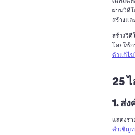
เฉลิมฉล
ผ่านวิดี
สร้างและ
สร้างวิ
โดยใช้การ
ตัวแก้ไข
25 ไ
1.
ส่งค
แสดงรายล
คําเชิญท