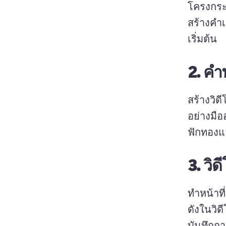
โครงกระด
สร้างคํา
เริ่มต้น 
2.
คํ
สร้างวิ
อย่างมือ
ฟักทองแ
3.
วิด
ทําหน้าท
บันทึกก