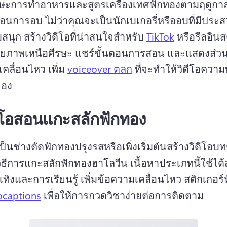
ษะการทําอาหารและสูตรเครื่องเทศฟักทองตามฤดูกาล
สอนการอบ 
ไม่ว่าคุณจะเป็นนักเบเกอรี่หรืออบที่มีปร
มสนุก สร้างวิดีโอที่น่าสนใจสําหรับ 
TikTok
้วยภาพเหนือศีรษะ แชร์ขั้นตอนการสอน และแสดงส่ว
คลื่อนไหว 
เพิ่ม 
voiceover ตลก
 ที่จะทําให้วิดีโอความ
ของ 
ดีโอสอนแกะสลักฟักทอง
็นช่างตัดฟักทองปรุงรสหรือเพิ่งเริ่มต้นสร้างวิดีโอ
บวิธีการแกะสลักฟักทองฮาโลวีน 
เนื้อหาประเภทนี้ใช้ได้
ทิงและการเรียนรู้ 
เพิ่มข้อความเคลื่อนไหว สติกเกอร์
ocaptions
 เพื่อให้การกวดวิชาง่ายต่อการติดตาม 