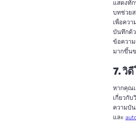
แสดงทัก
บทช่วย
เพื่อควา
บันทึกด
ข้อความเ
มากขึ้น
7.
วิ
หากคุณเป
เกี่ยวกั
ความบันเ
และ 
aut