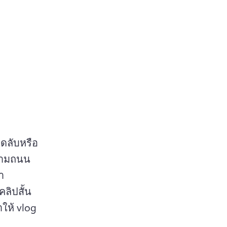
็ดลับหรือ
ตามถนน
ํา
ิปสั้น 
ําให้ vlog 