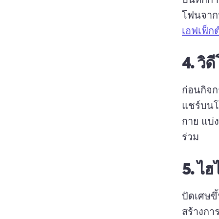
โฟนจากน
เอฟเฟ็ก
4.
วิ
ก่อนกิจก
แชร์บนโซ
กาย 
แบ่ง
ร่วม 
5.
ไฮ
ปัดเศษขึ
สร้างการ