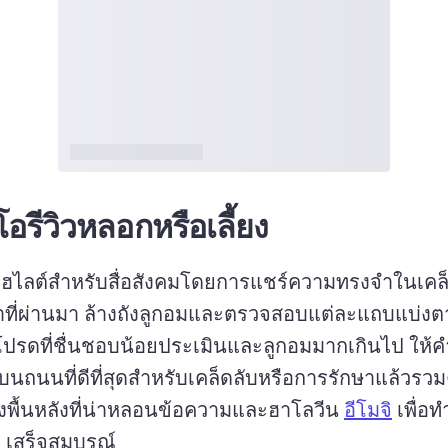
ีโอรีวิวหลอกหรือเลี้ยง
ไฮไลต์สําหรับสื่อสังคมโดยการแชร์ความทรงจําในเคล
ที่ผ่านมา 
ล้างถังลูกอมและตรวจสอบแต่ละแถบแบ่ง
ปรดที่ชื่นชอบน้อยประเมินและลูกอมมากเกินไป 
ให้ค
นถนนที่ดีที่สุดสําหรับเคล็ดลับหรือการรักษาแล้วรวมคล
งพื้นหลังที่น่าหลอนข้อความและฮาโลวีน 
อีโมจิ
 เพื่อท
l เสร็จสมบูรณ์ 