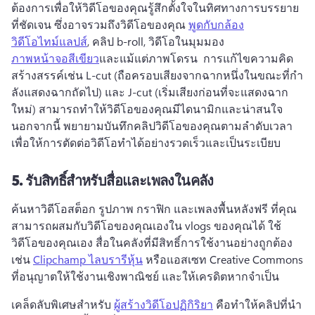
ต้องการเพื่อให้วิดีโอของคุณรู้สึกตั้งใจในทิศทางการบรรยาย
ที่ชัดเจน 
ซึ่งอาจรวมถึงวิดีโอของคุณ 
พูดกับกล้อง
วิดีโอไทม์แลปส์
, คลิป b-roll, วิดีโอในมุมมอง 
ภาพหน้าจอสีเขียว
และแม้แต่ภาพโดรน 
 การแก้ไขความคิด
สร้างสรรค์เช่น L-cut (ถือครอบเสียงจากฉากหนึ่งในขณะที่กํา
ลังแสดงฉากถัดไป) และ J-cut (เริ่มเสียงก่อนที่จะแสดงฉาก
ใหม่) สามารถทําให้วิดีโอของคุณมีไดนามิกและน่าสนใจ 
นอกจากนี้ พยายามบันทึกคลิปวิดีโอของคุณตามลำดับเวลา 
เพื่อให้การตัดต่อวิดีโอทำได้อย่างรวดเร็วและเป็นระเบียบ
5.
รับสิทธิ์สําหรับสื่อและเพลงในคลัง
ค้นหาวิดีโอสต็อก รูปภาพ กราฟิก และเพลงพื้นหลังฟรี ที่คุณ
สามารถผสมกับวิดีโอของคุณเองใน vlogs ของคุณได้ 
ใช้
วิดีโอของคุณเอง สื่อในคลังที่มีสิทธิ์การใช้งานอย่างถูกต้อง 
เช่น 
Clipchamp ไลบรารีหุ้น
 หรือแอสเซท Creative Commons 
ที่อนุญาตให้ใช้งานเชิงพาณิชย์ และให้เครดิตหากจําเป็น 
เคล็ดลับพิเศษสําหรับ 
ผู้สร้างวิดีโอปฏิกิริยา
 คือทําให้คลิปที่นํา