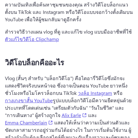
ความบันเทิงเพื่อค้นหาชุมชนของคุณ 
สร้างวิดีโอบล็อกแนว
ตั้งบน TikTok และ Instagram หรือวิดีโอแบบจอกว้างดั้งเดิมบน 
YouTube เพื่อให้ผู้ชมกลับมาดูอีกครั้ง 
สํารวจวิธีวางแผน vlog ที่ดู และแก้ไข vlog แบบมืออาชีพที่ใช้ 
ตัวแก้ไขวิดีโอ Clipchamp
วิดีโอบล็อกคืออะไร
Vlog (สั้นๆ สําหรับ "บล็อกวิดีโอ") คือไดอารี่วิดีโอซึ่งมักจะ
แสดงชีวิตจริงบนหน้าจอ 
ซึ่งอาจเป็นตอน YouTube ยาวหนึ่ง
ชั่วโมงหรือไมโครวล็อกบน TikTok 
วงล้อ Instagram
 หรือ 
กางเกงขาสั้น YouTube
รูปแบบบล็อกวิดีโอมีความยืดหยุ่นด้วย
ประเภทที่โดดเด่นเช่น "เตรียมตัวกับฉัน" "วันในชีวิต" และ 
(opens in a new tab)
"การเดินทาง" 
ผู้สร้างถูกใจ 
Alix Earle
 และ 
(opens in a new tab)
Emma Chamberlain
 แสดงให้เห็นว่าความเป็นส่วนตัวและ
ขัดเกลาสามารถอยู่ร่วมกันได้อย่างไร 
ในการเริ่มต้นใช้งาน ผู้
สร้างจําเป็นต้องเลือกสไตล์ที่เหมาะกับเรื่องราวและผู้ชมของ