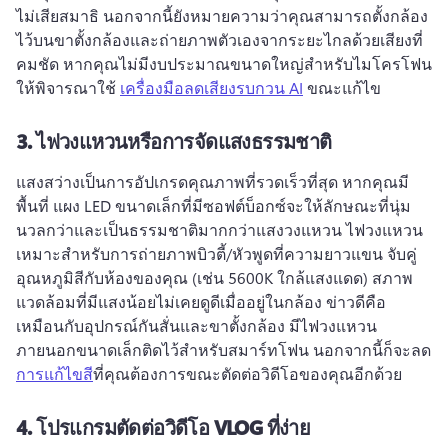
ไม่เสียสมาธิ 
นอกจากนี้ยังหมายความว่าคุณสามารถตั้งกล้อง
ไว้บนขาตั้งกล้องและถ่ายภาพตัวเองจากระยะไกลด้วยเสียงที่
คมชัด 
หากคุณไม่มีงบประมาณขนาดใหญ่สําหรับไมโครโฟน 
ให้พิจารณาใช้ 
เครื่องมือลดเสียงรบกวน AI
 ขณะแก้ไข 
3.
ไฟวงแหวนหรือการจัดแสงธรรมชาติ
แสงสว่างเป็นการอัปเกรดคุณภาพที่รวดเร็วที่สุด 
หากคุณมี
พื้นที่ แผง LED ขนาดเล็กที่มีซอฟต์บ็อกซ์จะให้ลักษณะที่นุ่ม
นวลกว่าและเป็นธรรมชาติมากกว่าแสงวงแหวน 
ไฟวงแหวน
เหมาะสําหรับการถ่ายภาพบิวตี้/หัวพูดที่ความยาวแขน 
จับคู่
อุณหภูมิสีกับห้องของคุณ (เช่น 5600K ใกล้แสงแดด) 
สภาพ
แวดล้อมที่มีแสงน้อยไม่เคยดูดีเมื่ออยู่ในกล้อง 
ข่าวดีคือ
เหมือนกับอุปกรณ์กันสั่นและขาตั้งกล้อง มีไฟวงแหวน
ภายนอกขนาดเล็กติดไว้สำหรับสมาร์ทโฟน 
นอกจากนี้ก็จะลด 
การแก้ไขสี
ที่คุณต้องการขณะตัดต่อวิดีโอของคุณอีกด้วย 
4.
โปรแกรมตัดต่อวิดีโอ VLOG ที่ง่าย