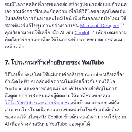
ชมมีโอกาสคลิกที่ภาพขนาดย่อ 
สร้างรูปขนาดย่อแบบกำหนด
เอง รวมถึงกราฟิกและข้อความ เพื่อให้วิดีโอของคุณโดดเด่น
ในผลลัพธ์การค้นหาและไทม์ไลน์ 
เพิ่งเริ่มออกแบบใช่ไหม 
ใช้
(op
ซอฟต์แวร์แก้ไขรูปภาพอย่างง่าย เช่น 
Microsoft Designer
(opens in a new ta
คุณยังสามารถใช้เครื่องมือ AI เช่น 
Copilot
 เพื่อระดมความ
คิดถึงการออกแบบที่จะใช้ในการสร้างภาพขนาดย่อของแม่
เหล็กคลิก 
7.
โปรแกรมสร้างคำอธิบายของ YouTube
วิดีโอเล็บ SEO โดยใช้แม่แบบคําอธิบาย YouTube หรือเครื่อง
กําเนิดไฟฟ้า AI 
กล่องข้อความในแท็บเกี่ยวกับของวิดีโอ 
YouTube และช่องของคุณเป็นองค์ประกอบสำคัญในการ
ดึงดูดยอดการรับชมและผู้ติดตามให้มาที่ช่องของคุณ 
วิดีโอ YouTube และคำอธิบายช่อง
ที่สร้างมาเป็นอย่างดียัง
สามารถโปรโมตเนื้อหาและแพลตฟอร์มโซเชียลมีเดียอื่นๆ 
ของคุณได้ 
เมื่อพูดถึง Copilot ข้างต้น คุณยังสามารถใช้ผู้ช่วย 
AI เพื่อสร้างคำอธิบาย YouTube ของคุณได้ 