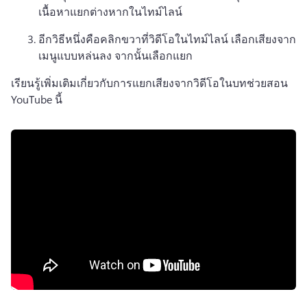
เนื้อหาแยกต่างหากในไทม์ไลน์
อีกวิธีหนึ่งคือคลิกขวาที่วิดีโอในไทม์ไลน์ เลือกเสียงจาก
เมนูแบบหล่นลง จากนั้นเลือกแยก
เรียนรู้เพิ่มเติมเกี่ยวกับการแยกเสียงจากวิดีโอในบทช่วยสอน 
YouTube นี้