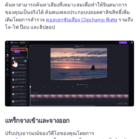
ค้นหาสามารถค้นหาเสียงที่เหมาะสมเพื่อทำให้จินตนาการ
ของคุณเป็นจริงได้ 
ค้นพบเพลงประกอบปลอดค่าลิขสิทธิ์เพิ่ม
เติมโดยการสำรวจ 
คอลเลกชันเสียง Clipchamp พิเศษ
 รวมถึง
โล-ไฟ ป๊อบ และฮิปฮอป 
แทร็กจางเข้าและจางออก
ปรับปรุงอารมณ์ของวิดีโอของคุณโดยการ 