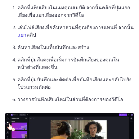
คลิกที่แท็บเสียงในแผงคุณสมบัติ จากนั้นคลิกที่ปุ่มแยก
เสียงเพื่อแยกเสียงออกจากวิดีโอ
เล่นไฟล์เสียงเพื่อค้นหาส่วนที่คุณต้องการแทนที่ จากนั้น 
แยก
คลิป 
ค้นหาเสียงในแท็บบันทึกและสร้าง
คลิกที่ปุ่มสีแดงเพื่อเริ่มการบันทึกเสียงของคุณใน
หน้าต่างที่แสดงขึ้น
คลิกที่ปุ่มบันทึกและตัดต่อเพื่อบันทึกเสียงและกลับไปยัง
โปรแกรมตัดต่อ
วางการบันทึกเสียงใหม่ในส่วนที่ต้องการของวิดีโอ