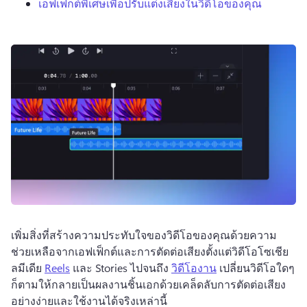
เอฟเฟ็กต์พิเศษเพื่อปรับแต่งเสียงในวิดีโอของคุณ
เพิ่มสิ่งที่สร้างความประทับใจของวิดีโอของคุณด้วยความ
ช่วยเหลือจากเอฟเฟ็กต์และการตัดต่อเสียง
ตั้งแต่วิดีโอโซเชีย
ลมีเดีย 
Reels
 และ Stories ไปจนถึง 
วิดีโองาน
 เปลี่ยนวิดีโอใดๆ 
ก็ตามให้กลายเป็นผลงานชิ้นเอกด้วยเคล็ดลับการตัดต่อเสียง
อย่างง่ายและใช้งานได้จริงเหล่านี้ 