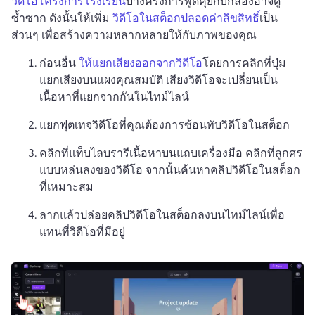
วิดีโอโครงการโรงเรียน
บางครั้งการพูดคุยกับกล้องอาจดู
ซ้ำซาก ดังนั้นให้เพิ่ม 
วิดีโอในสต็อกปลอดค่าลิขสิทธิ์
เป็น
ส่วนๆ เพื่อสร้างความหลากหลายให้กับภาพของคุณ 
ก่อนอื่น 
ให้แยกเสียงออกจากวิดีโอ
โดยการคลิกที่ปุ่ม
แยกเสียงบนแผงคุณสมบัติ 
เสียงวิดีโอจะเปลี่ยนเป็น
เนื้อหาที่แยกจากกันในไทม์ไลน์
แยกฟุตเทจวิดีโอที่คุณต้องการซ้อนทับวิดีโอในสต็อก
คลิกที่แท็บไลบรารีเนื้อหาบนแถบเครื่องมือ คลิกที่ลูกศร
แบบหล่นลงของวิดีโอ จากนั้นค้นหาคลิปวิดีโอในสต็อก
ที่เหมาะสม
ลากแล้วปล่อยคลิปวิดีโอในสต็อกลงบนไทม์ไลน์เพื่อ
แทนที่วิดีโอที่มีอยู่ 