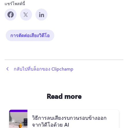
แชร์โพสต์นี้
การตัดต่อเสียงวิดีโอ
 กลับไปที่บล็อกของ Clipchamp
Read more
วิธีการลบเสียงรบกวนรอบข้างออก
จากวิดีโอด้วย AI