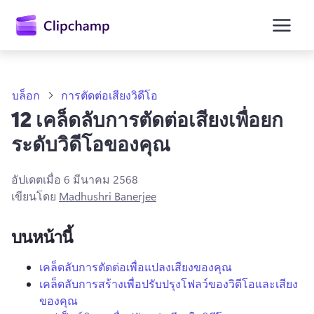
ยัง
เนื้อหา
หลัก
บล็อก
การตัดต่อเสียงวิดีโอ
12 เคล็ดลับการตัดต่อเสียงเพื่อยก
ระดับวิดีโอของคุณ
อัปเดตเมื่อ
6 มีนาคม 2568
เขียนโดย
Madhushri Banerjee
บนหน้านี้
ลงชื่อเข้าใช้
เคล็ดลับการตัดต่อเพื่อแปลงเสียงของคุณ
เคล็ดลับการสร้างเพื่อปรับปรุงโฟลว์ของวิดีโอและเสียง
ลองใช้ฟรี
ของคุณ