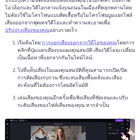
โอวล็อกและวิดีโอกลางแจ้งบนถนนในเมืองที่พลุกพล่านโดย
ไม่ต้องใช้ไมโครโฟนแบบติดเสื้อหรือไมโครโฟนบูม
แยกไฟล์
เสียงออกจากฟุตเทจวิดีโอและทำความสะอาดเพื่อ 
ปรับปรุงเสียงของคุณ
อย่างรวดเร็ว 
เริ่มต้นโดย 
การแยกเสียงออกจากวิดีโอของคุณ
โดยการ
คลิกที่ปุ่มแยกเสียงบนแผงคุณสมบัติ 
เสียงวิดีโอจะเปลี่ยน
เป็นเนื้อหาที่แยกจากกันในไทม์ไลน์
ไปที่แท็บเสียงในแผงคุณสมบัติที่คุณสามารถเปิด/ปิด
การตัดเสียงรบกวน ซึ่งจะลบเสียงพื้นหลังและเสียง
สะท้อนที่ไม่ต้องการโดยอัตโนมัติ
เล่นเสียงของคุณอีกครั้งเพื่อฟังเสียงที่ชัดเจนและปรับ
ระดับเสียงของไฟล์เสียงของคุณ หากจำเป็น