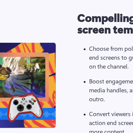
Compellin
screen tem
Choose from poli
end screens to g
on the channel.
Boost engagemen
media handles, 
outro.
Convert viewers i
action end screen 
more content.