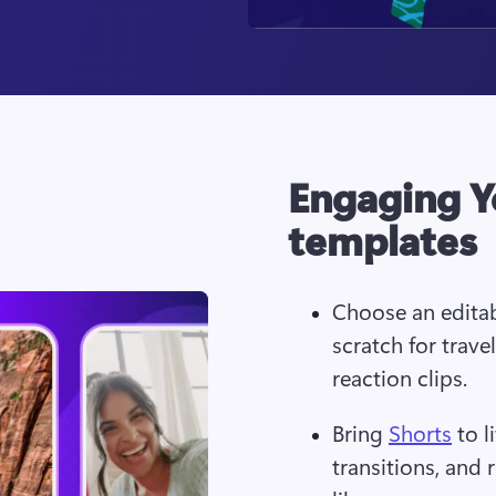
Engaging Y
templates
Choose an editab
scratch for travel
reaction clips.
Bring 
Shorts
 to l
transitions, and 