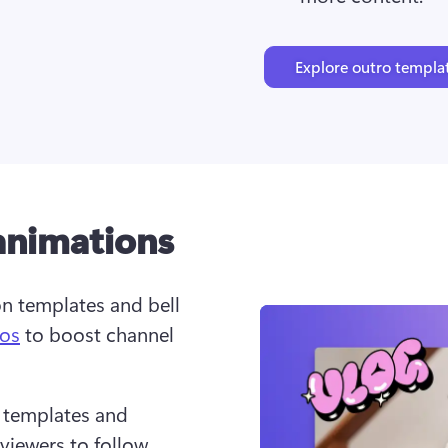
Explore outro templa
animations
n templates and bell 
ros
 to boost channel 
 templates and 
iewers to follow 