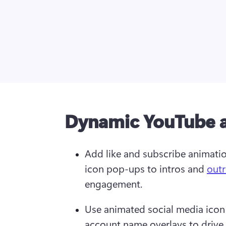
Dynamic YouTube 
Add like and subscribe animatio
icon pop-ups to intros and 
out
engagement. 
Use animated social media icon
account name overlays to drive v