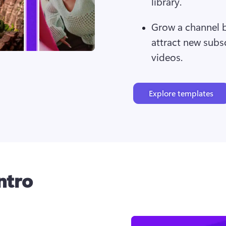
library.
Grow a channel by
attract new subscr
videos.
Explore templates
ntro