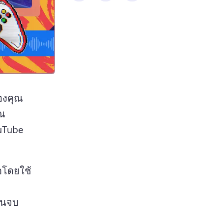
องคุณ
ุณ
uTube 
อโดยใช้
อนจบ 