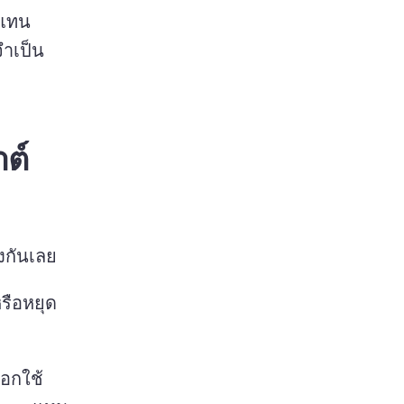
วแทน
ําเป็น
าต์
งกันเลย 
รือหยุด
ือกใช้