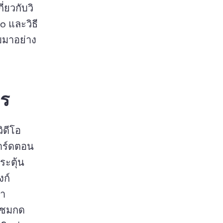
ี่ยวกับวิ
 และวิธี
บมาอย่าง
ร
ดีโอ 
การ์ดตอน
ระตุ้น
tab)
งก์
้า
ผู้ชมกด