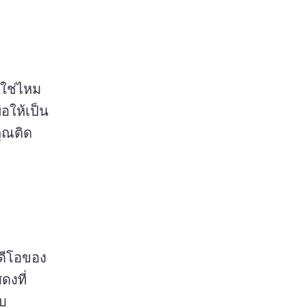
 
ต้องการประหยัดเวลาและสร้างหน้าจอตอนจบที่ดูเป็นมืออาชีพใช่ไหม 
อให้เป็น
ุณติด
ิดีโอของ
งที่
ด้านบนของวิดีโอเอาต์โทรได้อย่างน้อย 5 วินาทีก่อนที่จะเล่นจบ 