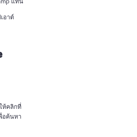
ใน Clipchamp แทน 
เอาต์
e
้คลิกที่
ื่อค้นหา