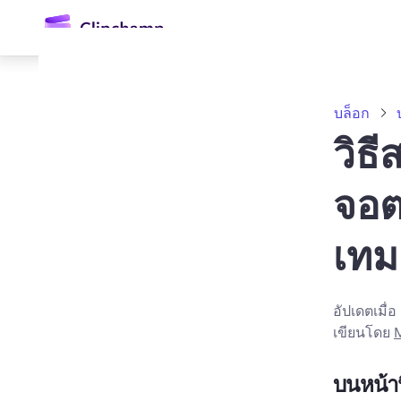
ยัง
เนื้อหา
หลัก
บล็อก
วิธ
จอต
เทม
ลงชื่อเข้าใช้
อัปเดตเมื่อ
ลองใช้ฟรี
เขียนโดย
M
บนหน้าน