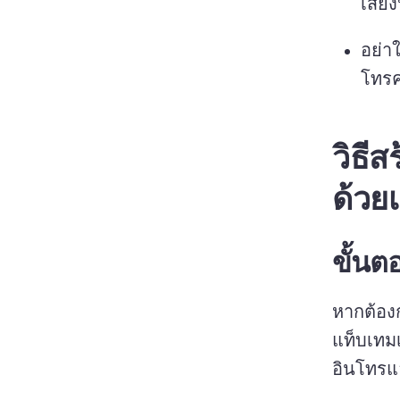
เสีย
อย่า
โทรค
วิธี
ด้วย
ขั้นตอ
หากต้อง
แท็บเทม
อินโทรแ