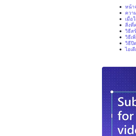
หน้า
ความ
เมื่อ
สิ่งท
วิธี
วิธี
วิธี
ไอเด