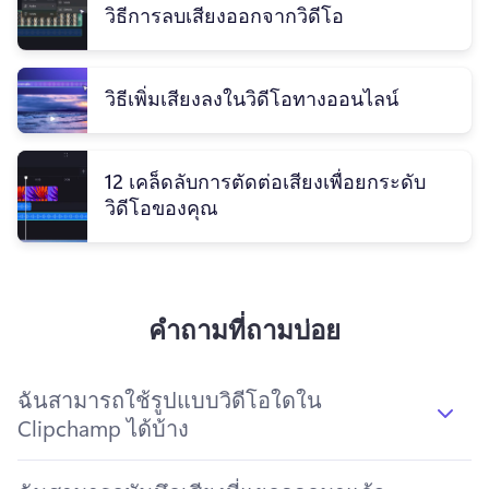
วิธีการลบเสียงออกจากวิดีโอ
วิธีเพิ่มเสียงลงในวิดีโอทางออนไลน์
12 เคล็ดลับการตัดต่อเสียงเพื่อยกระดับ
วิดีโอของคุณ
คำถามที่ถามบ่อย
ฉันสามารถใช้รูปแบบวิดีโอใดใน
Clipchamp ได้บ้าง