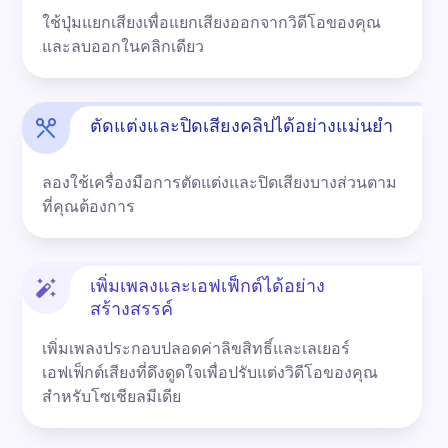
ใช้ปุ่มแยกเสียงเพื่อแยกเสียงออกจากวิดีโอของคุณ
และลบออกในคลิกเดียว 
ตัดแต่งและปิดเสียงคลิปได้อย่างแม่นยำ
ลองใช้เครื่องมือการตัดแต่งและปิดเสียงบางส่วนตาม
ที่คุณต้องการ
เพิ่มเพลงและเอฟเฟ็กต์ได้อย่าง
สร้างสรรค์
เพิ่มเพลงประกอบปลอดค่าลิขสิทธิ์และเลเยอร์
เอฟเฟ็กต์เสียงที่ดึงดูดใจเพื่อปรับแต่งวิดีโอของคุณ
สำหรับโซเชียลมีเดีย