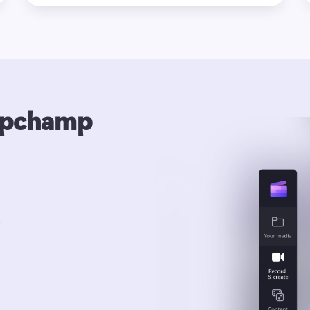
lipchamp
้