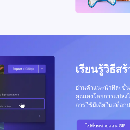
เรียนรู้วิธีสร
อ่านคำแนะนำทีละขั้นต
คุณเองโดยการแปลงไฟล
การใช้มีเดียในสต็อกปล
ไปที่บทช่วยสอน GIF